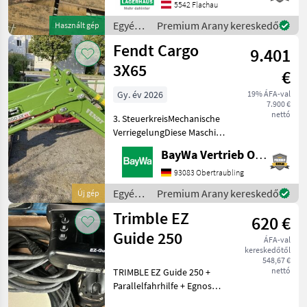
bekanntzugeben, um
5542 Flachau
ausreichend Zeit für die
Egyéb
Premium Arany kereskedő
Használt gép
Beratung
traktor
Fendt Cargo
9.401
tartozékok
/ Hauer
3X65
€
Gy. év 2026
19% ÁFA-val
7.900 €
nettó
3. SteuerkreisMechanische
VerriegelungDiese Maschine
steht an unserem BayWa
BayWa Vertrieb Obertraubling
Standort in DE - 94107
Untergriesbach.Gerne steht
93083 Obertraubling
Ihnen Herr Anetseder Tel.
Egyéb
Premium Arany kereskedő
Új gép
0151/16104804
traktor
Trimble EZ
620 €
tartozékok
/ Fendt
Guide 250
ÁFA-val
kereskedőtől
548,67 €
nettó
TRIMBLE EZ Guide 250 +
Parallelfahrhilfe + Egnos
Genauigkeit + auf alle