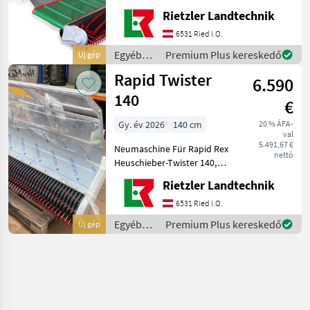
Querförderung, Förderband
Rietzler Landtechnik
mit Rechts-, Linkslauf und
Nullstellung, flexible
6531 Ried I.O.
PickUp-Kunststoffzinken,
Egyéb
Premium Plus kereskedő
Új gép
Tiefenfüh
mezőgazdasági
Rapid Twister
6.590
erőgépek
/ Rapid
140
€
Gy. év 2026
140 cm
20 % ÁFA-
val
5.491,67 €
Neumaschine Für Rapid Rex
nettó
Heuschieber-Twister 140,
Rapid Leichtbauweise, tiefer
Rietzler Landtechnik
Schwerpunkt, Arbeitsbreite
140cm, Tiefenführung
6531 Ried I.O.
durch Tasträder, flexible
Egyéb
Premium Plus kereskedő
Új gép
Pick-up
mezőgazdasági
erőgépek
/ Rapid