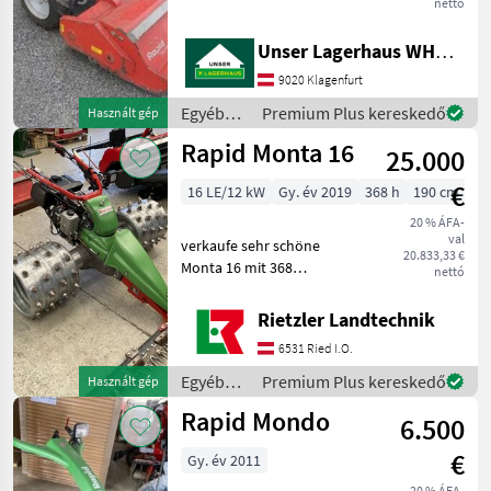
nettó
Ihnen angefragte Maschine
aktuell bei uns am Lager
Unser Lagerhaus WHG, Kärnten, Klagenfurt
steht. Wir inserieren auch
9020 Klagenfurt
Egyéb
Premium Plus kereskedő
Használt gép
mezőgazdasági
Rapid Monta 16
25.000
erőgépek
/ Rapid
€
16 LE/12 kW
Gy. év 2019
368 h
190 cm
20 % ÁFA-
val
verkaufe sehr schöne
20.833,33 €
Monta 16 mit 368
nettó
Betriebsstunden mit LED-
Scheinwerfer mit Ölkühler
Rietzler Landtechnik
externer Ansaugkanal
6531 Ried I.O.
190cm Freischnittbalken
Optional auch mit Rap
Egyéb
Premium Plus kereskedő
Használt gép
mezőgazdasági
Rapid Mondo
6.500
erőgépek
/ Rapid
€
Gy. év 2011
20 % ÁFA-