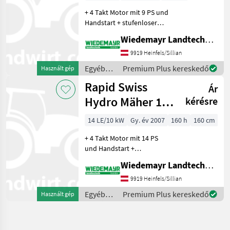
+ 4 Takt Motor mit 9 PS und
Handstart + stufenloser
Fahrantrieb nach vorne
Wiedemayr Landtechnik GmbH
und hinten + Holmlenkung
für leichtes Lenken des
9919 Heinfels/Sillian
Mähers + Achsfreischaltung
Egyéb
Premium Plus kereskedő
Használt gép
+ Stachelw
mezőgazdasági
Rapid Swiss
Ár
erőgépek
/ Rapid
Hydro Mäher 14
kérésre
PS 4-reihig RS
14 LE/10 kW
Gy. év 2007
160 h
160 cm
+ 4 Takt Motor mit 14 PS
und Handstart +
stufenloser Fahrantrieb
Wiedemayr Landtechnik GmbH
nach vorne und hinten +
Holmlenkung für leichtes
9919 Heinfels/Sillian
Lenken des Mähers +
Egyéb
Premium Plus kereskedő
Használt gép
Achsfreischaltung + Stachel
mezőgazdasági
erőgépek
/ Rapid