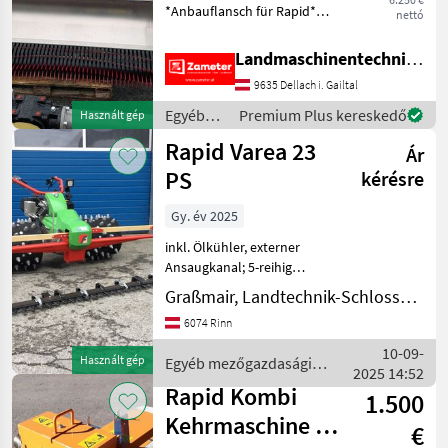
*Anbauflansch für Rapid*
nettó
*für andere
Motormähermarken auch
Landmaschinentechnik Zameter Petra
möglich* Egyéb
9635 Dellach i. Gailtal
mezőgazdasági erőgépek
Motoros rotációs fűkaszák
Egyéb
Premium Plus kereskedő
Használt gép
mezőgazdasági
Rapid Varea 23
Ár
erőgépek
/ Rapid
PS
kérésre
Gy. év 2025
inkl. Ölkühler, externer
Ansaugkanal; 5-reihig
Flexispike breite Spur
Graßmair, Landtechnik-Schlosserei GmbH
optional; Fässler
6074 Rinn
Doppelmessermähbalken
240cm sehr leichtgängiges
10-09-
Használt gép
Egyéb mezőgazdasági
Doppelmessermähwerk
2025 14:52
erőgépek / Rapid
Antr
Rapid Kombi
1.500
Kehrmaschine R-
€