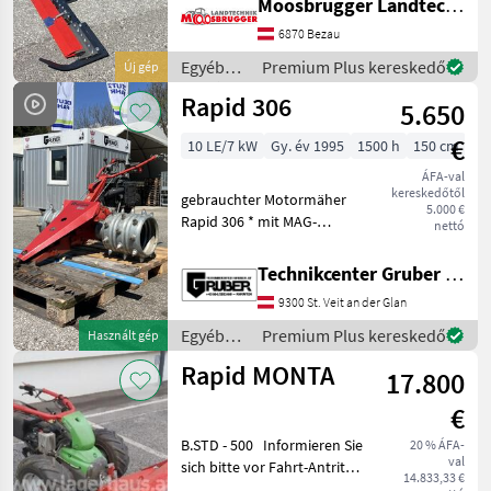
Moosbrugger Landtechnik GmbH
250 FS, Sohlen, Hörnli,
6870 Bezau
Reservemesser,
Messerantrieb, LS
Egyéb
Premium Plus kereskedő
Új gép
Stachelwalzen g
mezőgazdasági
Rapid 306
5.650
erőgépek
/ Rapid
€
10 LE/7 kW
Gy. év 1995
1500 h
150 cm
ÁFA-val
kereskedőtől
gebrauchter Motormäher
5.000 €
Rapid 306 * mit MAG-
nettó
Kubota GH 280 Motor * 4-
Takt Motor * 1, 5 m
Technikcenter Gruber GmbH
Freischnittbalken *
9300 St. Veit an der Glan
Stachelwalzen * 360 mm
breit/Seite wenig gebraucht
Egyéb
Premium Plus kereskedő
Használt gép
un
mezőgazdasági
Rapid MONTA
17.800
erőgépek
/ Rapid
€
B.STD - 500 Informieren Sie
20 % ÁFA-
val
sich bitte vor Fahrt-Antritt
14.833,33 €
telefonisch, ob die von