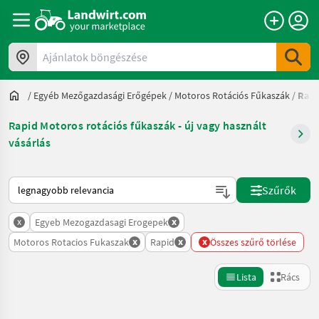
Ajánlatok böngészése
/
Egyéb Mezőgazdasági Erőgépek
/
Motoros Rotációs Fűkaszák
/
Rapi
Rapid Motoros rotációs fűkaszák - új vagy használt
vásárlás
Így van sorba rendezve a Landwirt.com-on
Szűrők
x
x
Egyeb Mezogazdasagi Erogepek
x
x
x
Motoros Rotacios Fukaszak
Rapid
Összes szűrő törlése
Lista
Rács