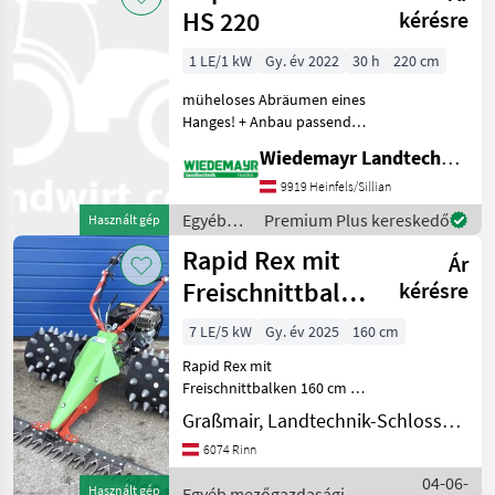
/ Rapid
HS 220
kérésre
1 LE/1 kW
Gy. év 2022
30 h
220 cm
müheloses Abräumen eines
Hanges! + Anbau passend
zu RAPID Mäher (andere auf
Wiedemayr Landtechnik GmbH
Anfrage) + Arbeitsbreite 220
cm + bewegliche Seitenteile
9919 Heinfels/Sillian
+ beste Bodenanpassung
Egyéb
Premium Plus kereskedő
Használt gép
für
mezőgazdasági
Rapid Rex mit
Ár
erőgépek
/ Rapid
Freischnittbalken
kérésre
160 cm
7 LE/5 kW
Gy. év 2025
160 cm
Rapid Rex mit
Freischnittbalken 160 cm 7
PS / 5, 1 kW Flexispike 7“ 4-
Graßmair, Landtechnik-Schlosserei GmbH
reihig Messerantrieb
6074 Rinn
Kaszaujjas gerendely, Egyéb
mezőgazdasági erőgépek
04-06-
Használt gép
Egyéb mezőgazdasági