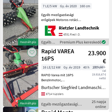
7 LE/5 kW
Gy. év 2020
160 cm
Egyéb mezőgazdasági
erőgépek Motoros rotációs
fűkaszák
Rietzler Landtechnik
6531 Ried I.O.
Egyéb
Premium Plus kereskedő
Használt gép
mezőgazdasági
Rapid VAREA
23.900
erőgépek
/ Rapid
16PS
€
16 LE/12 kW
Gy. év 2019
40 h
230 cm
20 % ÁFA-
val
19.916,67 €
RAPID Varea mit 16PS
nettó
Benzinmotor,
Hydrostatischem
Burtscher Siegfried Landmaschinen
Fahrantrieb,
6714 Nüziders
Radausschaltung, Holmen
und Lenkhebellenkung
25 napja
Használt gép
Egyéb mezőgazdasági
auch sperrbar,
online
erőgépek / Rapid
Stachelwalzen Stahl 4-