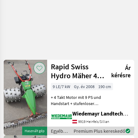
Rapid Swiss
Ár
Hydro Mäher 4-
kérésre
reihig RS
9 LE/7 kW
Gy. év 2008
190 cm
+ 4 Takt Motor mit 9 PS und
Handstart + stufenloser
Fahrantrieb nach vorne
Wiedemayr Landtechnik GmbH
und hinten + Holmlenkung
für leichtes Lenken des
9919 Heinfels/Sillian
Mähers + Achsfreischaltung
Egyéb
Premium Plus kereskedő
Használt gép
+ Stachelw
mezőgazdasági