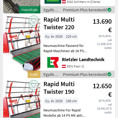
6262 Schlitters im Zillertal
Ihnen angefragte Maschine
aktuell bei uns am Lager
Egyéb
Premium Plus kereskedő
Használt gép
mezőgazdasági
Rapid Multi
13.690
erőgépek
/ Rapid
Twister 220
€
Gy. év 2026
220 cm
20 % ÁFA-
val
11.408,33 €
Neumaschine Passend für
nettó
Rapid Maschinen ab 16 PS
Mit aktiver Querförderung,
Rietzler Landtechnik
Förderband mit Rechts-,
Linkslauf und Nullstellung,
6531 Ried I.O.
flexible PickUp-
Egyéb
Premium Plus kereskedő
Új gép
Kunststoffzin
mezőgazdasági
Rapid Multi
12.650
erőgépek
/ Rapid
Twister 190
€
Gy. év 2026
190 cm
20 % ÁFA-
val
10.541,67 €
Neumaschine Für Rapid
nettó
Modelle ab 14 PS Mit aktiver