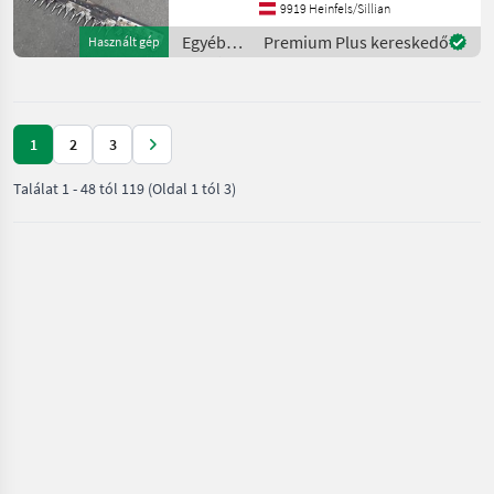
für leichtes Lenken des
9919 Heinfels/Sillian
Mähers + Achsfreischaltung
Egyéb
Premium Plus kereskedő
Használt gép
+ Stachelw
mezőgazdasági
erőgépek
/ Rapid
1
2
3
Találat
1
-
48
tól
119
(Oldal 1 tól 3)