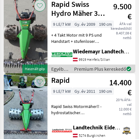
Rapid Swiss
9.500
erőgépek
/ Rapid
Hydro Mäher 3-
€
reihig KS
9 LE/7 kW
Gy. év 2009
190 cm
ÁFA-val
kereskedőtől
8.407,08 €
+ 4 Takt Motor mit 9 PS und
nettó
Handstart + stufenloser
Fahrantrieb nach vorne
Wiedemayr Landtechnik GmbH
und hinten + Holmlenkung
für leichtes Lenken des
9919 Heinfels/Sillian
Mähers + Achsfreischaltung
Egyéb
Premium Plus kereskedő
Használt gép
+ Stachelw
mezőgazdasági
Rapid
14.400
erőgépek
/ Rapid
€
9 LE/7 kW
Gy. év 2011
190 cm
20 % ÁFA-
val
Rapid Swiss Motormäher!! -
12.000 €
hydrostatischer
nettó
Fahrantrieb -aktive
Holmlenkung -in
Landtechnik Eidenhammer GmbH
serienmässiger Ausführung
5274 Burgkirchen
-Balken 190 mit