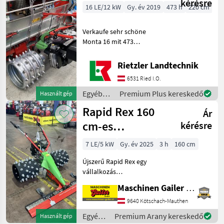
/ Rapid
kérésre
16 LE/12 kW
Gy. év 2019
473 h
220 cm
Verkaufe sehr schöne
Monta 16 mit 473
Betriebsstunden mit LED-
Scheinwerfer externer
Rietzler Landtechnik
Ansaugkanal Ölkühler mit
6531 Ried I.O.
Rapid Multi-Twister 220
gebraucht Optional auch
Egyéb
Premium Plus kereskedő
Használt gép
mezőgazdasági
Rapid Rex 160
Ár
erőgépek
/ Rapid
cm-es
kérésre
szabadvágókerettel,
7 LE/5 kW
Gy. év 2025
3 h
160 cm
újszerű állapotú
Újszerű Rapid Rex egy
vállalkozás
felszámolásából, a
Maschinen Gailer GmbH
következő felszereltséggel:
* Subaru Robin EX 21
9640 Kötschach-Mauthen
benzinmotor, 7 PS
Egyéb
Premium Arany kereskedő
Használt gép
teljesítménnyel *