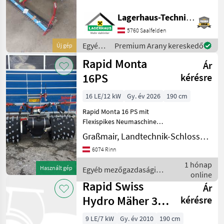
MÄHANTRIEB Mähblaken 1,
9m Reserve Messer
Lagerhaus-Technik Saalfelden
Ausenschuh Bereifung
5760 Saalfelden
Flexispike 4 reihig sofort
Einsatzbereit ! Andere
Egyéb
Premium Arany kereskedő
Új gép
Balken
mezőgazdasági
Rapid Monta
Ár
erőgépek
/ Rapid
16PS
kérésre
16 LE/12 kW
Gy. év 2026
190 cm
Rapid Monta 16 PS mit
Flexispikes Neumaschine
Optional mit
Graßmair, Landtechnik-Schlosserei GmbH
Freischnittbalken 1, 90 m
6074 Rinn
oder 2, 20 m Optional
Fässler
1 hónap
Használt gép
Egyéb mezőgazdasági
Doppelmesserbalken 2, 07
online
erőgépek / Rapid
m oder 2, 40 m Optional
Rapid Swiss
Ár
Hydro Mäher 3-
kérésre
reihig RS
9 LE/7 kW
Gy. év 2010
190 cm