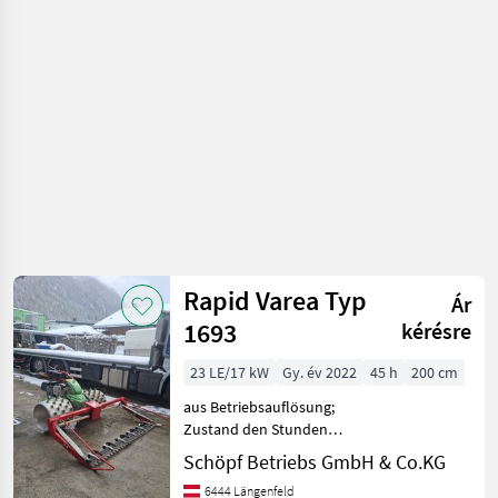
mezőgazdasági
hidrosztatikus hajtás, for
erőgépek
/ Rapid
Rapid Varea Typ
Ár
1693
kérésre
23 LE/17 kW
Gy. év 2022
45 h
200 cm
aus Betriebsauflösung;
Zustand den Stunden
entsprechend;
Schöpf Betriebs GmbH & Co.KG
Balkengewichte lose dabei
6444 Längenfeld
motor-típus: Benzin,