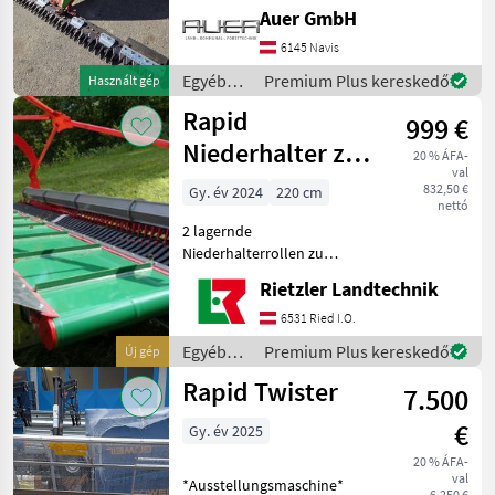
Zusatzgewichte Mähbalken
Auer GmbH
komplett überholt.
6145 Navis
Neuwertiger Zustand Der
Mäher ist in sehr gutem
Egyéb
Premium Plus kereskedő
Használt gép
Zustand, fri
mezőgazdasági
Rapid
999 €
erőgépek
/ Rapid
Niederhalter zu
20 % ÁFA-
val
Multitwister
832,50 €
Gy. év 2024
220 cm
nettó
2 lagernde
Niederhalterrollen zu
Multitwister 220 günstig zu
Rietzler Landtechnik
verkaufen. Egyéb
mezőgazdasági erőgépek
6531 Ried I.O.
Motoros rotációs fűkaszák
Egyéb
Premium Plus kereskedő
Új gép
mezőgazdasági
Rapid Twister
7.500
erőgépek
/ Rapid
€
Gy. év 2025
20 % ÁFA-
val
*Ausstellungsmaschine*
6.250 €