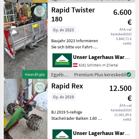
sind gerne für sie erreichbar
mezőgazdasági
Rapid Twister
oder
6.600
erőgépek
/ Rapid
180
€
Gy. év 2023
ÁFA-val
kereskedőtől
5.840,71 €
Baujahr 2023 Informieren
nettó
Sie sich bitte vor Fahrt-
Antritt telefonisch, ob die
Unser Lagerhaus Warenhandelsges.m.b.H.
von Ihnen angefragte
Maschine aktuell bei uns
6262 Schlitters im Zillertal
am Lager steht. Wir
Egyéb
Premium Plus kereskedő
Használt gép
inserieren auch Mas
mezőgazdasági
Rapid Rex
12.500
erőgépek
/ Rapid
€
Gy. év 2019
ÁFA-val
kereskedőtől
BJ 2019 5-reihige
11.061,95 €
Stachelräder Balken 1.60 m
nettó
Informieren Sie sich bitte
vor Fahrt-Antritt
Unser Lagerhaus Warenhandelsges.m.b.H.
telefonisch, ob die von