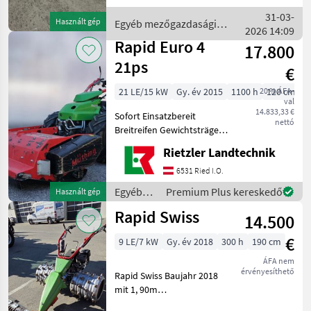
hidrosztatikus, , Kettős kés,
31-03-
Használt gép
Egyéb mezőgazdasági
Egykerékfékezéses
2026 14:09
erőgépek / Rapid
kormányzás, , , : h
Rapid Euro 4
17.800
21ps
€
21 LE/15 kW
Gy. év 2015
1100 h
20 % ÁFA-
120 cm
val
14.833,33 €
Sofort Einsatzbereit
nettó
Breitreifen Gewichtsträger
und 3stk.Staplgewichter
Rietzler Landtechnik
Müthing Mulcher 120cm
gebraucht Option:
6531 Ried I.O.
gebrauchte Stahl oder ALU
Egyéb
Premium Plus kereskedő
Használt gép
Stachelräder 4 reihi
mezőgazdasági
Rapid Swiss
14.500
erőgépek
/ Rapid
€
9 LE/7 kW
Gy. év 2018
300 h
190 cm
ÁFA nem
érvényesíthető
Rapid Swiss Baujahr 2018
mit 1, 90m
Freischnittbalken inkl.