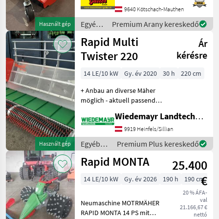
Robin EX27 motor,
9640 Kötschach-Mauthen
egyhengeres benzinmotor *
Egyéb
Premium Arany kereskedő
Használt gép
hidrosztatikus hajtás
mezőgazdasági
Rapid Multi
Ár
erőgépek
/ Rapid
Twister 220
kérésre
14 LE/10 kW
Gy. év 2020
30 h
220 cm
+ Anbau an diverse Mäher
möglich - aktuell passend
zu Brielmaier Mäher
Wiedemayr Landtechnik GmbH
+Arbeitsbreite 220 cm +
Pickup und Förderband für
9919 Heinfels/Sillian
jegliche Abräumarbeiten +
Egyéb
Premium Plus kereskedő
Használt gép
klappbare Sei
mezőgazdasági
Rapid MONTA
25.400
erőgépek
/ Rapid
€
14 LE/10 kW
Gy. év 2026
190 h
190 cm
20 % ÁFA-
val
Neumaschine MOTRMÄHER
21.166,67 €
RAPID MONTA 14 PS mit
nettó