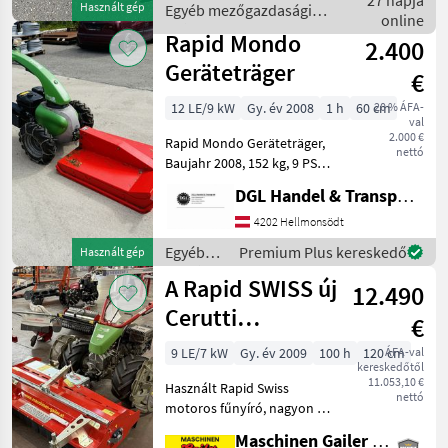
27 napja
Használt gép
Egyéb mezőgazdasági
Messerantrieb,
online
erőgépek / Rapid
Messerbalken
Rapid Mondo
2.400
Geräteträger
€
12 LE/9 kW
Gy. év 2008
1 h
60 cm
20 % ÁFA-
val
2.000 €
Rapid Mondo Geräteträger,
nettó
Baujahr 2008, 152 kg, 9 PS,
Erstbesitz, Zustand
DGL Handel & Transporte
neuwertig, inkl.
Schneefräße, inkl.
4202 Hellmonsödt
Schneepflug, inkl.
Egyéb
Premium Plus kereskedő
Használt gép
Schneeketten,
mezőgazdasági
A Rapid SWISS új
Scheinwerfer,
12.490
erőgépek
/ Rapid
Cerutti
€
aprítógéppel
9 LE/7 kW
Gy. év 2009
100 h
120 cm
ÁFA-val
kereskedőtől
11.053,10 €
Használt Rapid Swiss
nettó
motoros fűnyíró, nagyon jó
állapotban a következő
Maschinen Gailer GmbH
felszereltséggel: * 9 PS-os