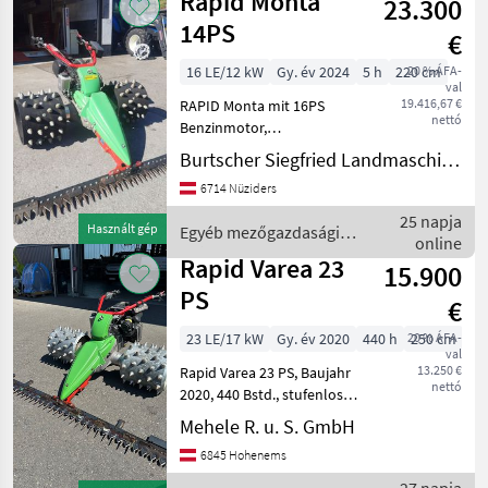
Rapid Monta
23.300
Reihig. Grundmasch
14PS
€
16 LE/12 kW
Gy. év 2024
5 h
220 cm
20 % ÁFA-
val
19.416,67 €
RAPID Monta mit 16PS
nettó
Benzinmotor,
Hydrostatischer
Burtscher Siegfried Landmaschinen
Fahrantrieb, Holmen und
6714 Nüziders
Lenkhebellenkung auch
sperrbar, FLEXI-Spike
25 napja
Használt gép
Egyéb mezőgazdasági
Stachelwalzen 4-Reihig,
online
erőgépek / Rapid
Mähbalken 2, 20m Freis
Rapid Varea 23
15.900
PS
€
23 LE/17 kW
Gy. év 2020
440 h
20 % ÁFA-
250 cm
val
13.250 €
Rapid Varea 23 PS, Baujahr
nettó
2020, 440 Bstd., stufenloser
Fahrantrieb, Holm- und
Mehele R. u. S. GmbH
Einzelhebellenkung,
6845 Hohenems
externer Ansaugkanal,
Motorölkühler,