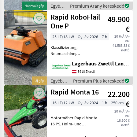
Schneidzusatz -
Egyéb
Premium Arany kereskedő
Használt gép
Stachelräder 4reihig -
mezőgazdasági
Rapid RoboFlail
49.900
erőgépek
/ Rapid
One P
€
25 LE/18 kW
Gy. év 2026
7 h
20 % ÁFA-
val
41.583,33 €
Klassifizierung:
nettó
Neumaschine;
Arbeitsbreite: 1.2;
Lagerhaus Zwettl Landtechnik
Motormäher Anbaugerät:
Mulcher; Motorhersteller:
3910 Zwettl
Kawasaki ; Getriebetyp:
Egyéb
Premium Plus kereskedő
Új gép
Stufenloses Getriebe;
mezőgazdasági
Rapid Monta 16
Anzahl der Vorwärtsg
22.200
erőgépek
/ Rapid
€
16 LE/12 kW
Gy. év 2024
1 h
250 cm
20 % ÁFA-
val
Motormäher Rapid Monta
18.500 €
16 PS, Holm- und
nettó
Einzelhebellenkung, Räder
23 x 8.50-12, Messerbalken