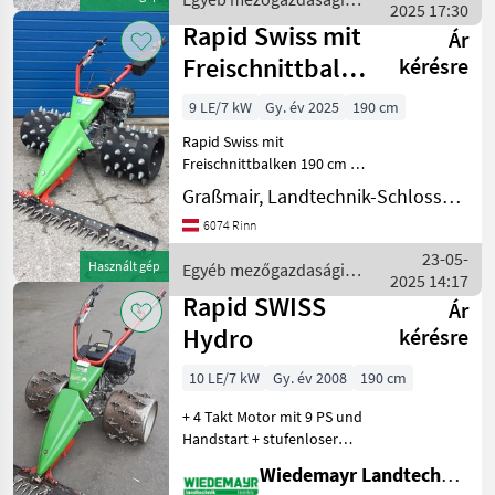
Motoros rotációs fűka
2025 17:30
erőgépek / Rapid
Rapid Swiss mit
Ár
Freischnittbalken
kérésre
190 cm
9 LE/7 kW
Gy. év 2025
190 cm
Rapid Swiss mit
Freischnittbalken 190 cm 9
PS / 6, 6 kW Flexispike 9“ 4-
Graßmair, Landtechnik-Schlosserei GmbH
reihig Messerantrieb inkl.
6074 Rinn
Zusatzgewichte motor-
típus: Benzin, Kaszaujjas
23-05-
Használt gép
Egyéb mezőgazdasági
gerendely, Egyéb
2025 14:17
erőgépek / Rapid
Rapid SWISS
Ár
Hydro
kérésre
10 LE/7 kW
Gy. év 2008
190 cm
+ 4 Takt Motor mit 9 PS und
Handstart + stufenloser
Fahrantrieb nach vorne
Wiedemayr Landtechnik GmbH
und hinten + Holmlenkung