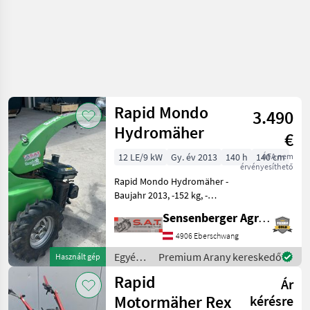
Rapid Mondo
3.490
Hydromäher
€
12 LE/9 kW
Gy. év 2013
140 h
140 cm
ÁFA nem
érvényesíthető
Rapid Mondo Hydromäher -
Baujahr 2013, -152 kg, -
Kubota Benzinmotor -12PS
Sensenberger Agrar-Technik
-Zustand neuwertig -inkl.
Schneefräße -inkl.
4906 Eberschwang
Schneepflug -Kehrmaschine
Egyéb
Premium Arany kereskedő
Használt gép
-Komunalbalk
mezőgazdasági
Rapid
Ár
erőgépek
/ Rapid
Motormäher Rex
kérésre