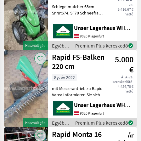
val
Schlegelmulcher 68cm
5.416,67 €
Sr.Nr:674, SF70 Schneefräse
nettó
Sr.Nr.:1324; Informieren Sie
sich bitte vor Fahrt-Antritt
Unser Lagerhaus WHG, Kärnten, Klagenfurt
telefonisch, ob die von
9020 Klagenfurt
Ihnen angefragte Maschine
aktuel
Egyéb
Premium Plus kereskedő
Használt gép
mezőgazdasági
Rapid FS-Balken
5.000
erőgépek
/ Rapid
220 cm
€
Gy. év 2022
ÁFA-val
kereskedőtől
4.424,78 €
mit Messerantrieb zu Rapid
nettó
Varea Informieren Sie sich
bitte vor Fahrt-Antritt
Unser Lagerhaus WHG, Kärnten, Klagenfurt
telefonisch, ob die von
Ihnen angefragte Maschine
9020 Klagenfurt
aktuell bei uns am Lager
Egyéb
Premium Plus kereskedő
Használt gép
steht. Wir
mezőgazdasági
Rapid Monta 16
Ár
erőgépek