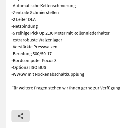
-Automatische Kettenschmierung
-Zentrale Schmierstellen
-2 Leiter DLA
-Netzbindung
-5 reihige Pick Up 2,30 Meter mit Rollenniederhalter
-extrarobuste Walzenlager
-Verstärkte Presswalzen
-Bereifung 500/50-17
-Bordcomputer Focus 3
-Optional ISO BUS
-WWGW mit Nockenabschaltkupplung
Für weitere Fragen stehen wir Ihnen gerne zur Verfügung
Vicon Fixbale 500 -Rundballenpresse -Ballenkammer Fix 125c