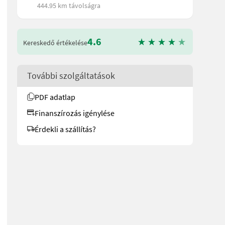
444.95 km távolságra
4.6
Kereskedő értékelése
További szolgáltatások
PDF adatlap
Finanszírozás igénylése
Érdekli a szállítás?
g -Zentrale Schmierstellen -2 Leiter DLA -Netzbindung -5 reihige