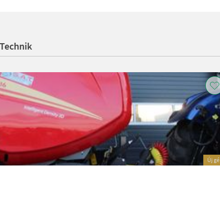
-Technik
Új g