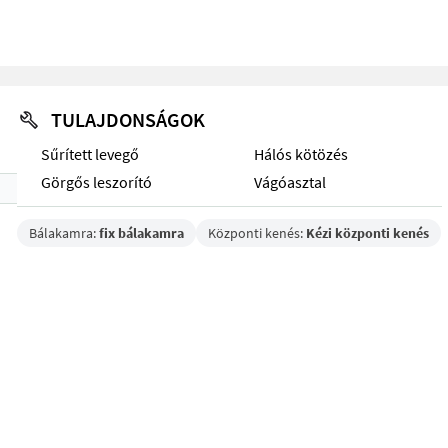
TULAJDONSÁGOK
Sűrített levegő
Hálós kötözés
Görgős leszorító
Vágóasztal
Bálakamra:
fix bálakamra
Központi kenés:
Kézi központi kenés