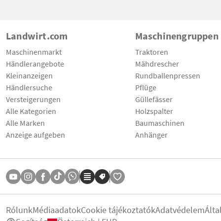
Landwirt.com
Maschinengruppen
Maschinenmarkt
Traktoren
Händlerangebote
Mähdrescher
Kleinanzeigen
Rundballenpressen
Händlersuche
Pflüge
Versteigerungen
Güllefässer
Alle Kategorien
Holzspalter
Alle Marken
Baumaschinen
Anzeige aufgeben
Anhänger
Rólunk
Médiaadatok
Cookie tájékoztatók
Adatvédelem
Álta