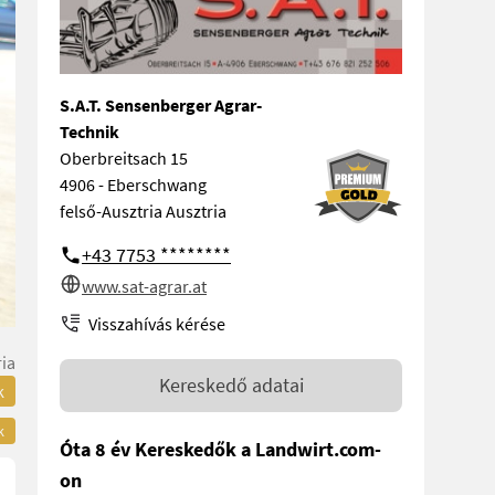
S.A.T. Sensenberger Agrar-
Technik
Oberbreitsach 15
4906 - Eberschwang
felső-Ausztria Ausztria
+43 7753 ********
www.sat-agrar.at
Visszahívás kérése
ria
Kereskedő adatai
k
k
Óta 8 év Kereskedők a Landwirt.com-
on