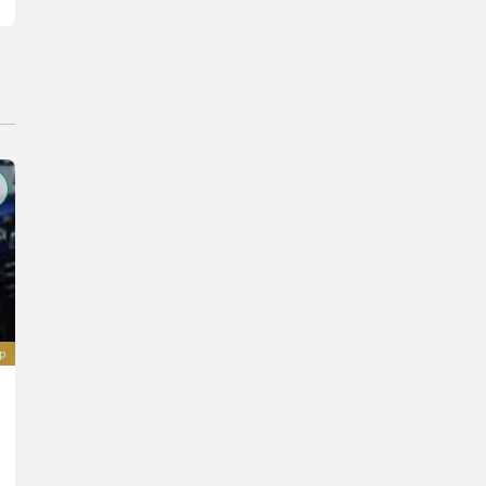
ép
Sonstige SAT Gaslager von SOL Gase
Ár kérésre