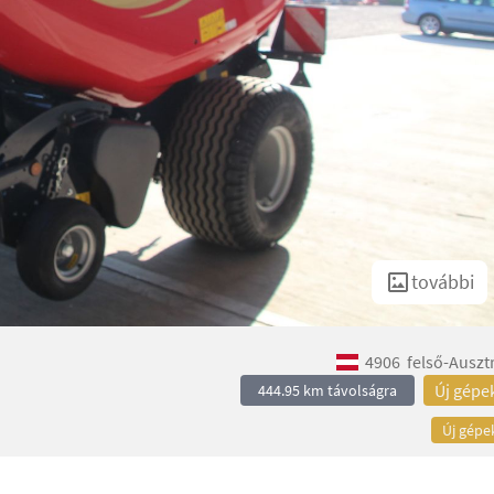
további
4906
felső-Auszt
Új gépe
444.95 km távolságra
Új gépe