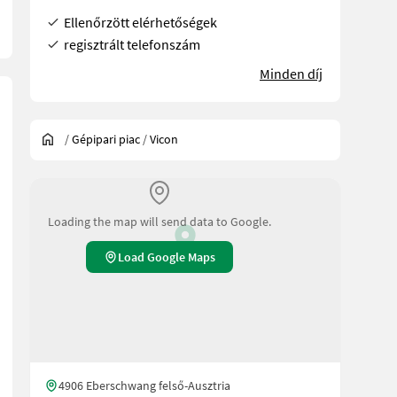
Ellenőrzött elérhetőségek
regisztrált telefonszám
Minden díj
/
Gépipari piac
/
Vicon
Loading the map will send data to Google.
Load Google Maps
4906 Eberschwang felső-Ausztria