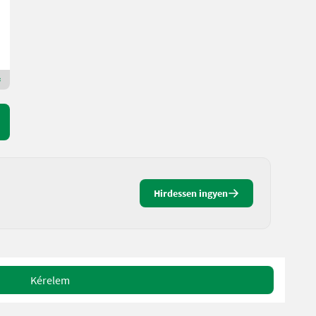
S.A.T. Sensenberger Agrar-Technik
4906 felső-Ausztria
Premium Arany kereskedő
Hirdessen ingyen
Kérelem