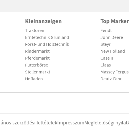
Kleinanzeigen
Top Marke
Traktoren
Fendt
Erntetechnik Grünland
John Deere
Forst- und Holztechnik
Steyr
Rindermarkt
New Holland
Pferdemarkt
Case IH
Futterbörse
Claas
Stellenmarkt
Massey Fergu
Hofladen
Deutz-Fahr
lános szerződési feltételek
Impresszum
Megfelelőségi nyilat