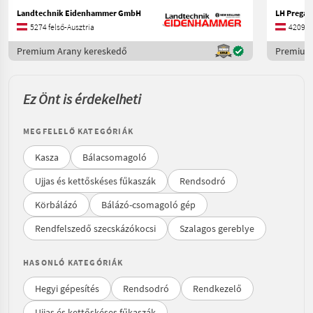
Landtechnik Eidenhammer GmbH
5274 felső-Ausztria
4209 fe
Premium Arany kereskedő
Premium 
Ez Önt is érdekelheti
MEGFELELŐ KATEGÓRIÁK
Kasza
Bálacsomagoló
Ujjas és kettőskéses fűkaszák
Rendsodró
Körbálázó
Bálázó-csomagoló gép
Rendfelszedő szecskázókocsi
Szalagos gereblye
HASONLÓ KATEGÓRIÁK
Hegyi gépesítés
Rendsodró
Rendkezelő
Ujjas és kettőskéses fűkaszák