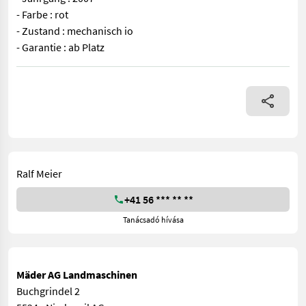
- Farbe : rot
- Zustand : mechanisch io
- Garantie : ab Platz
AMS 20367 - Messer : 180 cm - Anbau : Kat 1 - Zubehör : Gelenkwell
Ralf Meier
+41 56 *** ** **
Tanácsadó hívása
Mäder AG Landmaschinen
Buchgrindel 2