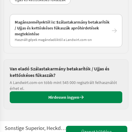
Magánszemélyektől is: Szálastakarmány betakarítók
/ Ujjas és kettőskéses fűkaszák apróhirdetések
megtekintése
Használt gépek magáneladóktól a Landwirt.com-on
Van eladó Szálastakarmány betakarítók / Ujjas és
kettőskéses fűkaszák?
A Landwirt.com-on több mint 545 000 regisztrált felhasználót
érhet el.
Hirdessen ingyen
Sonstige Superior, Heckdoppelmesserbalken Micro 394 DA
Üzenet küldése