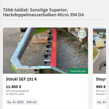
Több találat: Sonstige Superior,
Heckdoppelmesserbalken Micro 394 DA
Használt gép
Stöckl SEF 251 K
Steyr
11.900 €
490 €
ÁFA-val kereskedőtől
ÁFA-val ker
10.530,97 € nettó
433,63 € net
Gy. év 2025
240 cm
Gy. év 