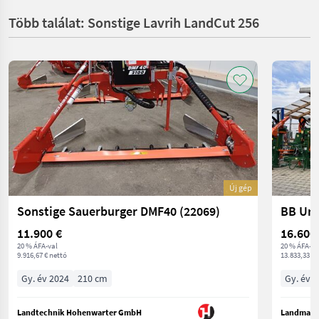
Több találat: Sonstige Lavrih LandCut 256
Új gép
Sonstige Sauerburger DMF40 (22069)
11.900 €
16.600
20 % ÁFA-val
20 % ÁFA-va
9.916,67 € nettó
13.833,33 € 
Gy. év 2024
210 cm
Gy. év 
Landtechnik Hohenwarter GmbH
Landmasc