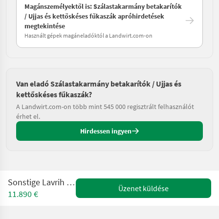
Magánszemélyektől is: Szálastakarmány betakarítók
/ Ujjas és kettőskéses fűkaszák apróhirdetések
megtekintése
Használt gépek magáneladóktól a Landwirt.com-on
Van eladó Szálastakarmány betakarítók / Ujjas és
kettőskéses fűkaszák?
A Landwirt.com-on több mint 545 000 regisztrált felhasználót
érhet el.
Hirdessen ingyen
Sonstige Lavrih LandCut 256
Üzenet küldése
11.890 €