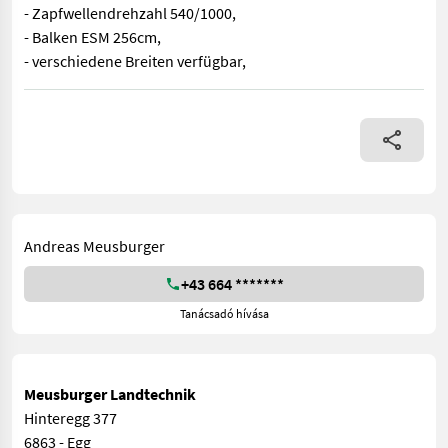
- Zapfwellendrehzahl 540/1000,
- Balken ESM 256cm,
- verschiedene Breiten verfügbar,
- Anbau Kat. 1/2, - Rechts-/Linkslauf, - Zapfwellendrehzahl 540
Andreas Meusburger
+43 664 *******
Tanácsadó hívása
Meusburger Landtechnik
Hinteregg 377
6863 - Egg