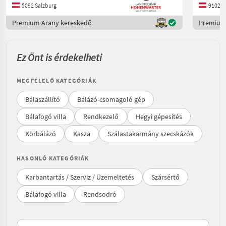
5092 Salzburg
9102 Ka
Premium Arany kereskedő
Premium
Ez Önt is érdekelheti
MEGFELELŐ KATEGÓRIÁK
Bálaszállító
Bálázó-csomagoló gép
Bálafogó villa
Rendkezelő
Hegyi gépesítés
Körbálázó
Kasza
Szálastakarmány szecskázók
HASONLÓ KATEGÓRIÁK
Karbantartás / Szerviz / Üzemeltetés
Szársértő
Bálafogó villa
Rendsodró