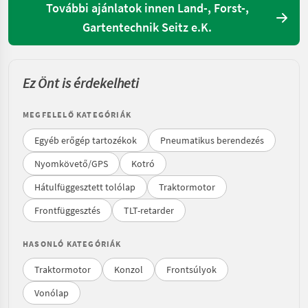
További ajánlatok innen Land-, Forst-,
Gartentechnik Seitz e.K.
Ez Önt is érdekelheti
MEGFELELŐ KATEGÓRIÁK
Egyéb erőgép tartozékok
Pneumatikus berendezés
Nyomkövető/GPS
Kotró
Hátulfüggesztett tolólap
Traktormotor
Frontfüggesztés
TLT-retarder
HASONLÓ KATEGÓRIÁK
Traktormotor
Konzol
Frontsúlyok
Vonólap