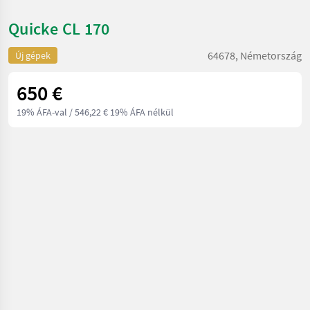
Quicke CL 170
64678, Németország
Új gépek
650 €
19% ÁFA-val
/ 546,22 € 19% ÁFA nélkül