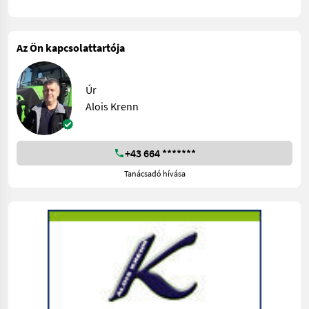
Az Ön kapcsolattartója
Úr
Alois Krenn
+43 664 *******
Tanácsadó hívása