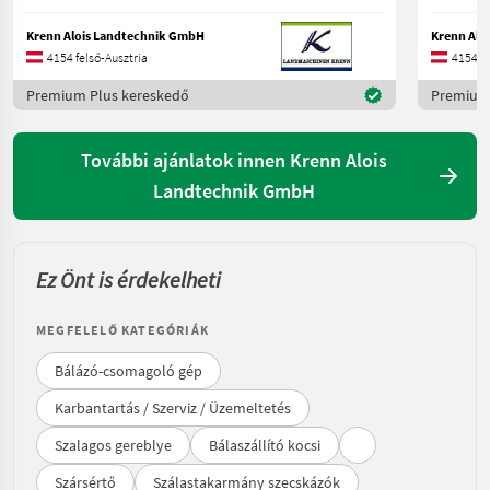
Krenn Alois Landtechnik GmbH
Krenn Alo
4154 felső-Ausztria
4154 fe
Premium Plus kereskedő
Premium 
További ajánlatok innen Krenn Alois
Landtechnik GmbH
Ez Önt is érdekelheti
MEGFELELŐ KATEGÓRIÁK
Bálázó-csomagoló gép
Karbantartás / Szerviz / Üzemeltetés
Szalagos gereblye
Bálaszállító kocsi
Szársértő
Szálastakarmány szecskázók