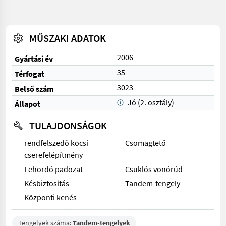
MŰSZAKI ADATOK
2006
Gyártási év
35
Térfogat
3023
Belső szám
Jó (2. osztály)
Állapot
TULAJDONSÁGOK
rendfelszedő kocsi
Csomagtető
cserefelépítmény
Lehordó padozat
Csuklós vonórúd
Késbiztosítás
Tandem-tengely
Központi kenés
Tengelyek száma:
Tandem-tengelyek