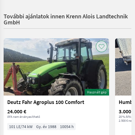
További ajánlatok innen Krenn Alois Landtechnik
GmbH
Használt gép
Deutz Fahr Agroplus 100 Comfort
Humba
24.000 €
3.000 €
ÁFA nem érvényesíthető
20 % ÁFA-va
2.500 € nett
101 LE/74 kW
Gy. év 1988
10054 h