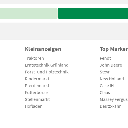
Kleinanzeigen
Top Marke
Traktoren
Fendt
Erntetechnik Grünland
John Deere
Forst- und Holztechnik
Steyr
Rindermarkt
New Holland
Pferdemarkt
Case IH
Futterbörse
Claas
Stellenmarkt
Massey Fergu
Hofladen
Deutz-Fahr