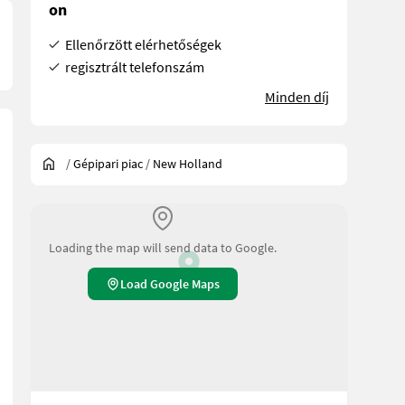
on
Ellenőrzött elérhetőségek
regisztrált telefonszám
Minden díj
/
Gépipari piac
/
New Holland
Loading the map will send data to Google.
Load Google Maps