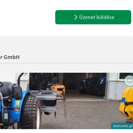
Üzenet küldése
er GmbH
bemutató gé