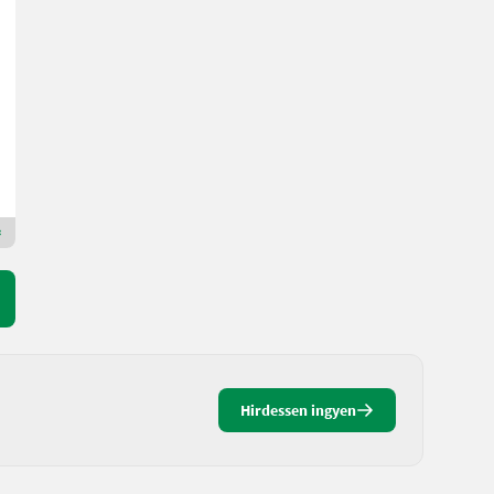
New Holland T5.120
Ár kérésre
120 LE/88 kW
Gy. év 2024
322 h
Landtechnik Eidenhammer GmbH
5274 felső-Ausztria
Premium Arany kereskedő
Hirdessen ingyen