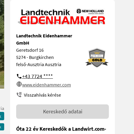
Landtechnik Eidenhammer
GmbH
Geretsdorf 16
5274 - Burgkirchen
felső-Ausztria Ausztria
+43 7724 ****
www.eidenhammer.com
Visszahívás kérése
ria
Kereskedő adatai
k
k
Óta 22 év Kereskedők a Landwirt.com-