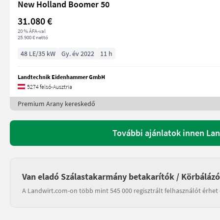
New Holland Boomer 50
31.080 €
20 % ÁFA-val
25.900 € nettó
48 LE/35 kW
Gy. év 2022
11 h
Landtechnik Eidenhammer GmbH
5274 felső-Ausztria
Premium Arany kereskedő
További ajánlatok innen L
Van eladó Szálastakarmány betakarítók / Körbálázó
A Landwirt.com-on több mint 545 000 regisztrált felhasználót érhet 