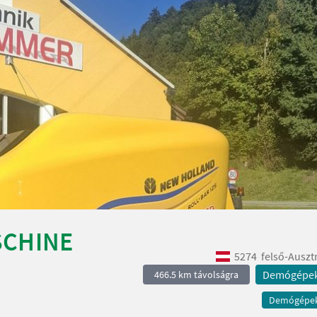
SCHINE
5274
felső-Auszt
Demógépe
466.5 km távolságra
Demógépe