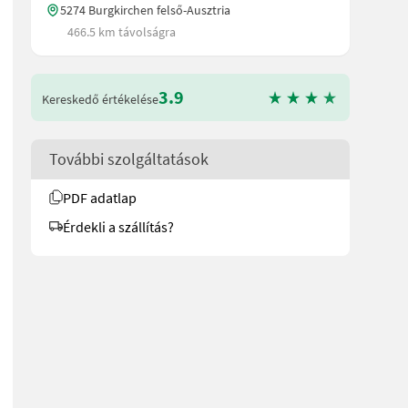
5274 Burgkirchen felső-Ausztria
466.5 km távolságra
3.9
Kereskedő értékelése
További szolgáltatások
PDF adatlap
Érdekli a szállítás?
ydr. Reversiereinrichtung für Rotor -Pickup Breite 2,00m -Automa