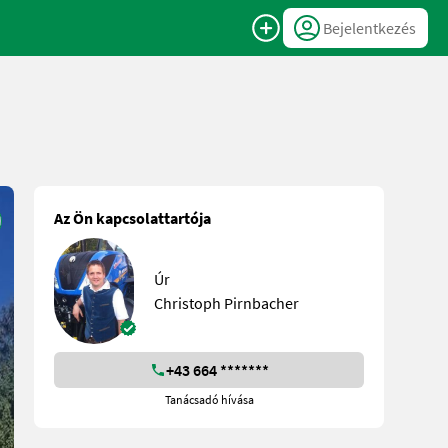
Bejelentkezés
Az Ön kapcsolattartója
Úr
Christoph Pirnbacher
+43 664 *******
Tanácsadó hívása