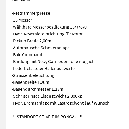
-Festkammerpresse
-15 Messer
-Wählbare Messerbestückung 15/7/8/0
-Hydr. Reversiereinrichtung für Rotor
-Pickup Breite 2,00m
-Automatische Schmieranlage
-Bale Command
-Bindung mit Netz, Garn oder Folie möglich
-Federbelasteter Ballenauswerfer
-Strassenbeleuchtung
-Ballenbreite 1,20m
-Ballendurchmesser 1,25m
-Sehr geringes Eigengewicht 2.800kg
-Hydr. Bremsanlage mit Lastregelventil auf Wunsch
!!! STANDORT ST. VEIT IM PONGAU !!!
New Holland Rundballenpresse ROLL-BAR 125: 200 Ballen -Fes