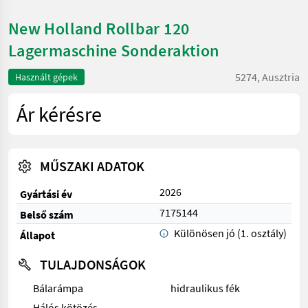
New Holland Rollbar 120
Lagermaschine Sonderaktion
5274, Ausztria
Használt gépek
Ár kérésre
MŰSZAKI ADATOK
2026
Gyártási év
7175144
Belső szám
Különösen jó (1. osztály)
Állapot
TULAJDONSÁGOK
Bálarámpa
hidraulikus fék
Hálós kötözés