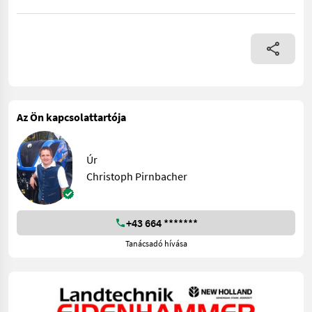
Rollbar 120 Utility ohne Schneidwerk - extrem Leichtzügig - ab
Az Ön kapcsolattartója
Úr
Christoph Pirnbacher
+43 664 *******
Tanácsadó hívása