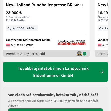
New Holland Rundballenpresse BR 6090
New Ho
23.900 €
16.490
ÁFA-val kereskedőtől
ÁFA-val ker
21.150,44 € nettó
14.592,92 € 
Gy. év 2008
6200 h
Gy. év 
Landtechnik Eidenhammer GmbH
Landtech
5274 felső-Ausztria
5274 fe
Premium Arany kereskedő
Premium
További ajánlatok innen Landtechnik
Eidenhammer GmbH
Van eladó Szálastakarmány betakarítók / Körbálázó?
A Landwirt.com-on több mint 545 000 regisztrált felhasználót
érhet el.