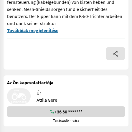
fernsteuerung (kabelgebunden) von kisten heben und
senken. Mesh-Shields sorgen für die sicherheit des
benutzers. Der kipper kann mit dem K-50-Trichter arbeiten
und dank seiner struktur
Der Kipper für jumboboxen dient zum entleeren von paletten mi
Továbbiak megjelenítése
Az Ön kapcsolattartója
Úr
Attila Gere
+36 30 *******
Tanácsadó hívása