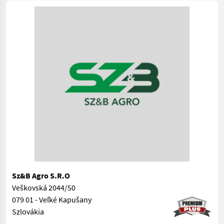
Sz&B Agro S.R.O
Veškovská 2044/50
079 01 - Veľké Kapušany
Szlovákia