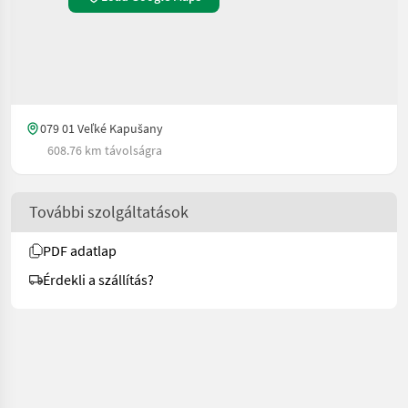
079 01 Veľké Kapušany
608.76 km távolságra
További szolgáltatások
PDF adatlap
Érdekli a szállítás?