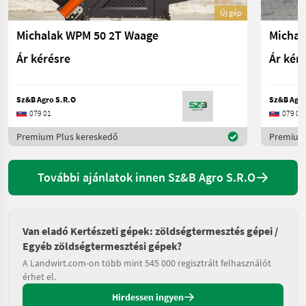
Új gép
Michalak WPM 50 2T Waage
Ár kérésre
Ár kér
Sz&B Agro S.R.O
Sz&B Agro
079 01
079 01
Premium Plus kereskedő
Premium 
További ajánlatok innen Sz&B Agro S.R.O
Van eladó Kertészeti gépek: zöldségtermesztés gépei /
Egyéb zöldségtermesztési gépek?
A Landwirt.com-on több mint 545 000 regisztrált felhasználót
érhet el.
Hirdessen ingyen