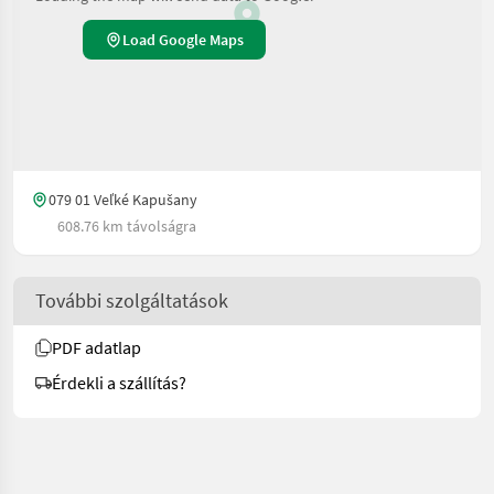
Load Google Maps
079 01 Veľké Kapušany
608.76 km távolságra
További szolgáltatások
PDF adatlap
Érdekli a szállítás?