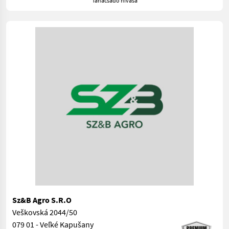
Tanácsadó hívása
Sz&B Agro S.R.O
Veškovská 2044/50
079 01 - Veľké Kapušany