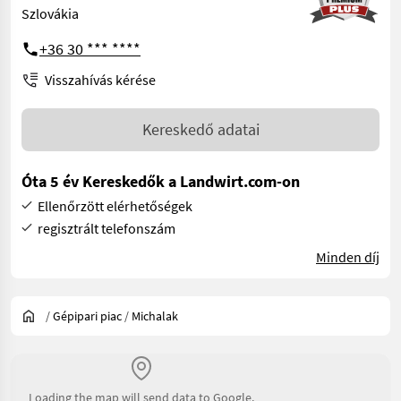
Szlovákia
+36 30 *** ****
Visszahívás kérése
Kereskedő adatai
Óta 5 év Kereskedők a Landwirt.com-on
Ellenőrzött elérhetőségek
regisztrált telefonszám
Minden díj
/
Gépipari piac
/
Michalak
Loading the map will send data to Google.