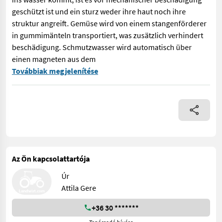
geschützt ist und ein sturz weder ihre haut noch ihre
struktur angreift. Gemüse wird von einem stangenförderer
in gummimänteln transportiert, was zusätzlich verhindert
beschädigung. Schmutzwasser wird automatisch über
einen magneten aus dem
Dieser trichter wird zum sammeln von gemüse in einem wasserba
Továbbiak megjelenítése
Az Ön kapcsolattartója
Úr
Attila Gere
+36 30 *******