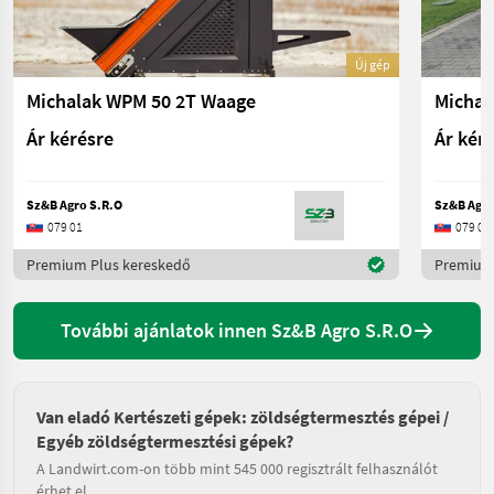
Új gép
Michalak WPM 50 2T Waage
Ár kérésre
Ár kér
Sz&B Agro S.R.O
Sz&B Agro
079 01
079 01
Premium Plus kereskedő
Premium 
További ajánlatok innen Sz&B Agro S.R.O
Van eladó Kertészeti gépek: zöldségtermesztés gépei /
Egyéb zöldségtermesztési gépek?
A Landwirt.com-on több mint 545 000 regisztrált felhasználót
érhet el.