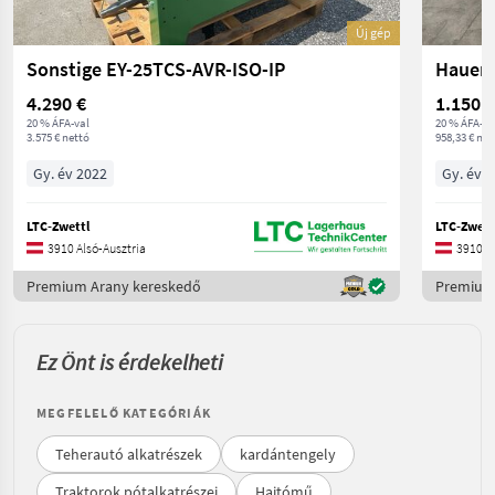
Új gép
Sonstige EY-25TCS-AVR-ISO-IP
Hauer 
4.290 €
1.150 €
20 % ÁFA-val
20 % ÁFA-va
3.575 € nettó
958,33 € net
Gy. év 2022
Gy. év 
LTC-Zwettl
LTC-Zwett
3910 Alsó-Ausztria
3910 Al
Premium Arany kereskedő
Premium
Ez Önt is érdekelheti
MEGFELELŐ KATEGÓRIÁK
Teherautó alkatrészek
kardántengely
Traktorok pótalkatrészei
Hajtómű