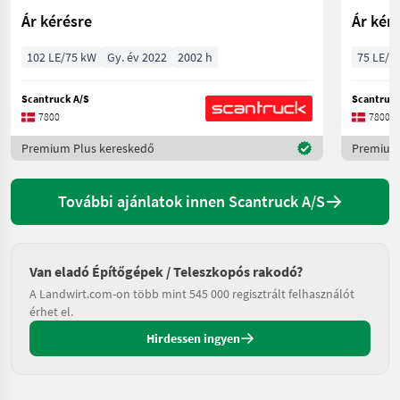
Ár kérésre
Ár kér
102 LE/75 kW
Gy. év 2022
2002 h
75 LE/5
Scantruck A/S
Scantruck
7800
7800
Premium Plus kereskedő
Premium 
További ajánlatok innen Scantruck A/S
Van eladó Építőgépek / Teleszkopós rakodó?
A Landwirt.com-on több mint 545 000 regisztrált felhasználót
érhet el.
Hirdessen ingyen