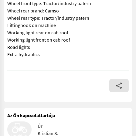
Wheel front type: Tractor/industry patern
Wheel rear brand: Camso
Wheel rear type: Tractor/industry patern
Liftinghook on machine
Working light rear on cab roof
Working light front on cab roof
Road lights
Extra hydraulics
== More details (EN) == Steering: 4 wheel steering Attached equ
Az Ön kapcsolattartója
Úr
Kristian S.