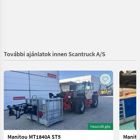
További ajánlatok innen Scantruck A/S
Használt gép
Manitou MT1840A ST5
Manito