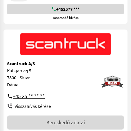
+452577 ***
Tanácsadó hívása
Scantruck A/S
Katkjærvej 5
7800 - Skive
Dánia
+45 25 ** ** **
Visszahívás kérése
Kereskedő adatai