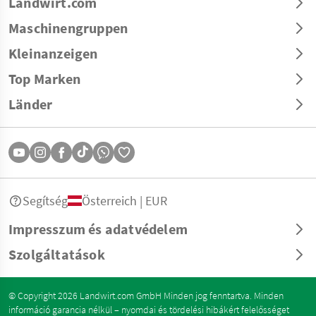
Landwirt.com
Maschinengruppen
Kleinanzeigen
Top Marken
Länder
Segítség
Österreich | EUR
Impresszum és adatvédelem
Szolgáltatások
© Copyright 2026 Landwirt.com GmbH Minden jog fenntartva. Minden
információ garancia nélkül – nyomdai és tördelési hibákért felelősséget