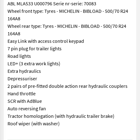
ABL MLA533 U000796 Serie nr-serie: 70083
Wheel front type: Tyres - MICHELIN - BIBLOAD - 500/70 R24
164A8
Wheel rear type: Tyres - MICHELIN - BIBLOAD - 500/70 R24
164A8
Easy Link with access control keypad
7 pin plug for trailer lights
Road lights
LED+ (3 extra work lights)
Extra hydraulics
Depressuriser
2 pairs of pre-fitted double action rear hydraulic couplers
Hand throttle
SCR with AdBlue
Auto reversing fan
Tractor homologation (with hydraulic trailer brake)
Roof wiper (with washer)
== More details (EN) == Steering: Articulated Boom / loading ar