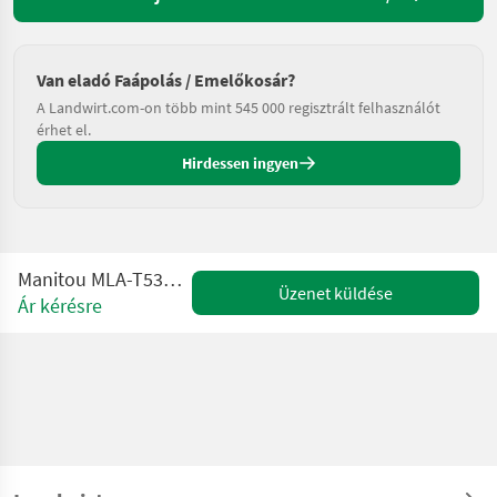
Van eladó Faápolás / Emelőkosár?
A Landwirt.com-on több mint 545 000 regisztrált felhasználót
érhet el.
Hirdessen ingyen
Manitou MLA-T533-145V+ Elite ST5
Üzenet küldése
Ár kérésre