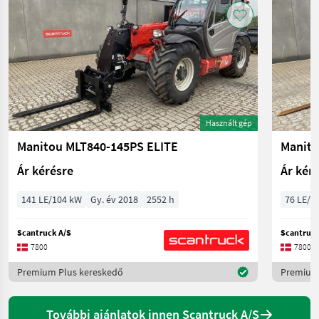
Használt gép
Manitou MLT840-145PS ELITE
Manit
Ár kérésre
Ár kér
141 LE/104 kW
Gy. év 2018
2552 h
76 LE/5
Scantruck A/S
Scantruck
7800
7800
Premium Plus kereskedő
Premium 
További ajánlatok innen Scantruck A/S