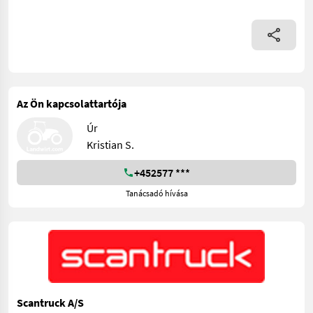
Az Ön kapcsolattartója
Úr
Kristian S.
+452577 ***
Tanácsadó hívása
Scantruck A/S