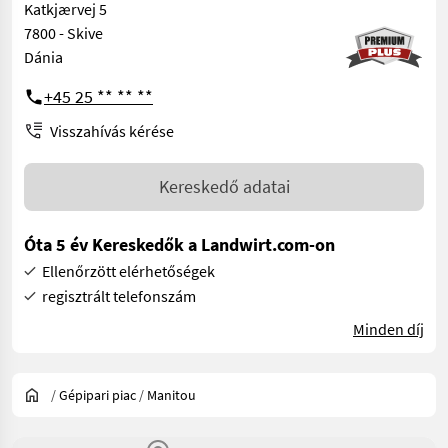
Katkjærvej 5
7800 - Skive
Dánia
+45 25 ** ** **
Visszahívás kérése
Kereskedő adatai
Óta 5 év Kereskedők a Landwirt.com-on
Ellenőrzött elérhetőségek
regisztrált telefonszám
Minden díj
/
Gépipari piac
/
Manitou