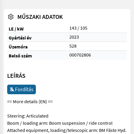
MŰSZAKI ADATOK
143 / 105
LE / kW
2023
Gyártási év
528
Üzemóra
000702806
Belső szám
LEÍRÁS
Fordítás
== More details (EN) ==
Steering: Articulated
Boom / loading arm: Boom suspension / ride control
Attached equipment, loading/telescopic arm: BM Fäste Hyd.