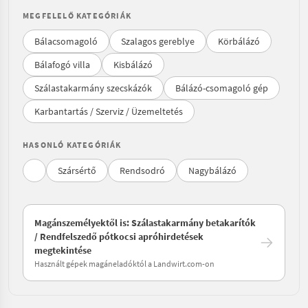
MEGFELELŐ KATEGÓRIÁK
Bálacsomagoló
Szalagos gereblye
Körbálázó
Bálafogó villa
Kisbálázó
Szálastakarmány szecskázók
Bálázó-csomagoló gép
Karbantartás / Szerviz / Üzemeltetés
HASONLÓ KATEGÓRIÁK
Szársértő
Rendsodró
Nagybálázó
Magánszemélyektől is: Szálastakarmány betakarítók
/ Rendfelszedő pótkocsi apróhirdetések
megtekintése
Használt gépek magáneladóktól a Landwirt.com-on