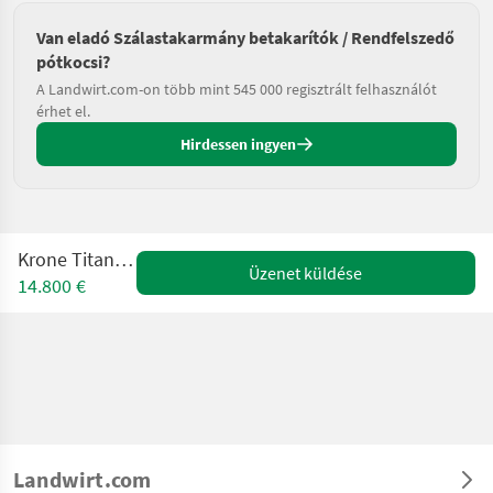
Van eladó Szálastakarmány betakarítók / Rendfelszedő
pótkocsi?
A Landwirt.com-on több mint 545 000 regisztrált felhasználót
érhet el.
Hirdessen ingyen
Krone Titan 6/48 GL
Üzenet küldése
14.800 €
Landwirt.com