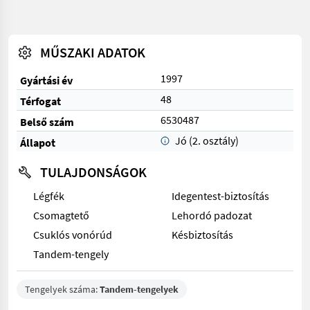
MŰSZAKI ADATOK
1997
Gyártási év
48
Térfogat
6530487
Belső szám
Jó (2. osztály)
Állapot
TULAJDONSÁGOK
Légfék
Idegentest-biztosítás
Csomagtető
Lehordó padozat
Csuklós vonórúd
Késbiztosítás
Tandem-tengely
Tengelyek száma:
Tandem-tengelyek