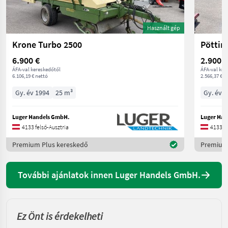
Használt gép
Krone Turbo 2500
Pöttin
6.900 €
2.900 €
ÁFA-val kereskedőtől
ÁFA-val ker
6.106,19 € nettó
2.566,37 € n
Gy. év 1994
25 m³
Gy. év 
Luger Handels GmbH.
Luger Han
4133 felső-Ausztria
4133 fe
Premium Plus kereskedő
Premium 
További ajánlatok innen Luger Handels GmbH.
Ez Önt is érdekelheti