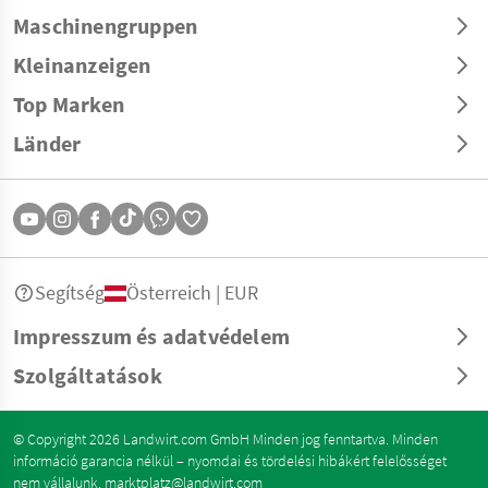
Maschinengruppen
Kleinanzeigen
Top Marken
Länder
Segítség
Österreich | EUR
Impresszum és adatvédelem
Szolgáltatások
© Copyright 2026 Landwirt.com GmbH Minden jog fenntartva. Minden
információ garancia nélkül – nyomdai és tördelési hibákért felelősséget
nem vállalunk.
marktplatz@landwirt.com