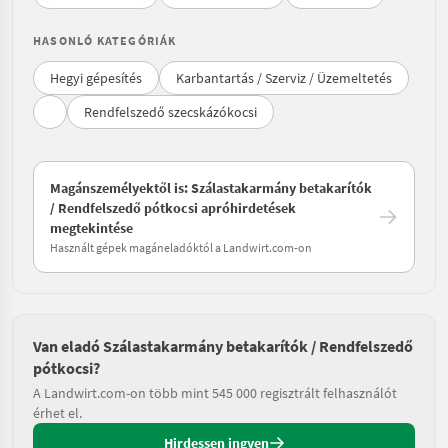
HASONLÓ KATEGÓRIÁK
Hegyi gépesítés
Karbantartás / Szerviz / Üzemeltetés
Rendfelszedő szecskázókocsi
Magánszemélyektől is: Szálastakarmány betakarítók
/ Rendfelszedő pótkocsi apróhirdetések
megtekintése
Használt gépek magáneladóktól a Landwirt.com-on
Van eladó Szálastakarmány betakarítók / Rendfelszedő
pótkocsi?
A Landwirt.com-on több mint 545 000 regisztrált felhasználót
érhet el.
Hirdessen ingyen