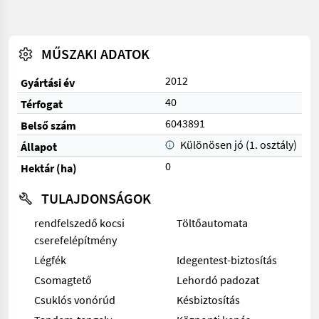
MŰSZAKI ADATOK
2012
Gyártási év
40
Térfogat
6043891
Belső szám
Különösen jó (1. osztály)
Állapot
0
Hektár (ha)
TULAJDONSÁGOK
rendfelszedő kocsi
Töltőautomata
cserefelépítmény
Légfék
Idegentest-biztosítás
Csomagtető
Lehordó padozat
Csuklós vonórúd
Késbiztosítás