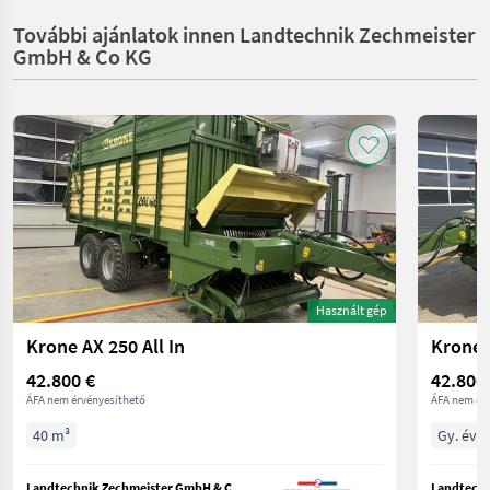
További ajánlatok innen Landtechnik Zechmeister
GmbH & Co KG
Használt gép
Krone AX 250 All In
Krone 
42.800 €
42.800
ÁFA nem érvényesíthető
ÁFA nem ér
40 m³
Gy. év 
Landtechnik Zechmeister GmbH & Co KG