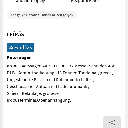
Tandem-tengely
Központi kenés
Tengelyek száma:
Tandem-tengelyek
LEÍRÁS
Fordítás
Rotorwagen
Krone Ladewagen AX 250 GL mit 32 Messer Schneidrotor ,
DLB , Komfortbedienung , 16 Tonnen Tandemaggregat ,
Ungesteuerte Pick Up mit Rollenniederhalter ,
Geschlossener Aufbau mit Ladeautomatik ,
Siliermittelanlage, großese
Isobusterminal.Obenanhängung,
Krone Ladewagen AX 250 GL mit 32 Messer Schneidrotor , DLB ,