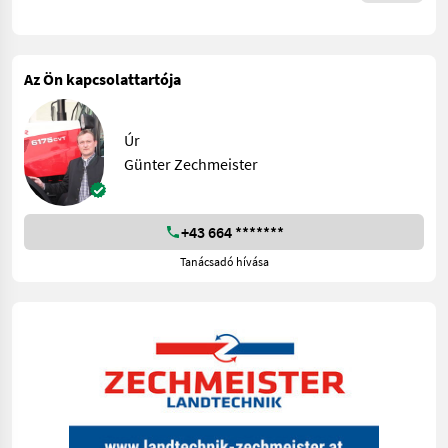
Az Ön kapcsolattartója
Úr
Günter Zechmeister
+43 664 *******
Tanácsadó hívása