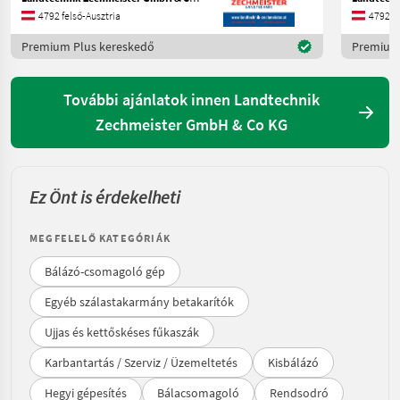
4792 felső-Ausztria
4792 fe
Premium Plus kereskedő
Premium 
További ajánlatok innen Landtechnik
Zechmeister GmbH & Co KG
Ez Önt is érdekelheti
MEGFELELŐ KATEGÓRIÁK
Bálázó-csomagoló gép
Egyéb szálastakarmány betakarítók
Ujjas és kettőskéses fűkaszák
Karbantartás / Szerviz / Üzemeltetés
Kisbálázó
Hegyi gépesítés
Bálacsomagoló
Rendsodró