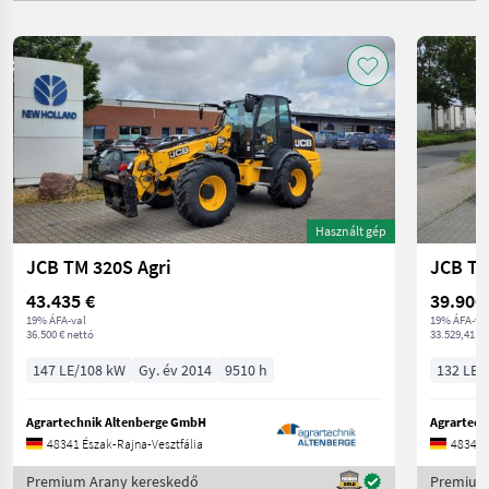
Használt gép
JCB TM 320S Agri
JCB TM
43.435 €
39.900
19% ÁFA-val
19% ÁFA-va
36.500 € nettó
33.529,41 € 
147 LE/108 kW
Gy. év 2014
9510 h
132 LE/
Agrartechnik Altenberge GmbH
Agrartech
48341 Észak-Rajna-Vesztfália
48341 
Premium Arany kereskedő
Premium