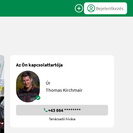
Bejelentkezés
Az Ön kapcsolattartója
Úr
Thomas Kirchmair
+43 664 ********
Tanácsadó hívása