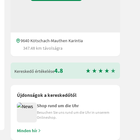
9640 Kötschach-Mauthen Karintia
347.48 km távolságra
4.8
Kereskedő értékelése
orführgerät. Elektrostart / Seilzugstart Räumbreite: 60,5cm Motor
Újdonságok a kereskedőtől
Shop rund um die Uhr
Besuchen Sie uns rund um die Uhr in unserem
Onlineshop.
Minden hír