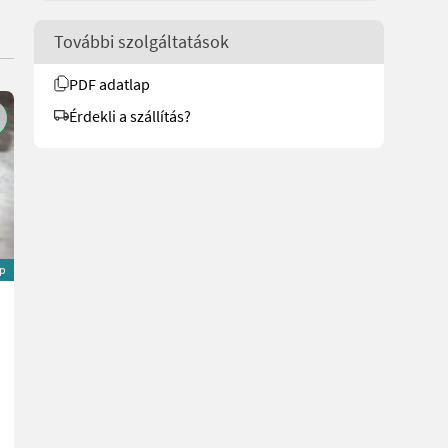
További szolgáltatások
PDF adatlap
Érdekli a szállítás?
p
Honda HSS 970A TD Schneefräse
5.990 €
20 % ÁFA-val
4.991,67 € nettó
8 LE/6 kW
Gy. év 2024
5 h