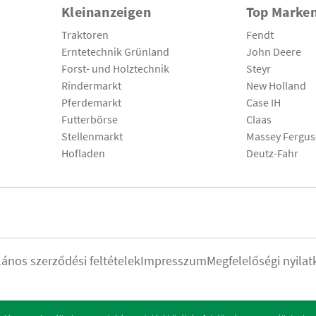
Kleinanzeigen
Top Marke
Traktoren
Fendt
Erntetechnik Grünland
John Deere
Forst- und Holztechnik
Steyr
Rindermarkt
New Holland
Pferdemarkt
Case IH
Futterbörse
Claas
Stellenmarkt
Massey Fergu
Hofladen
Deutz-Fahr
lános szerződési feltételek
Impresszum
Megfelelőségi nyilat