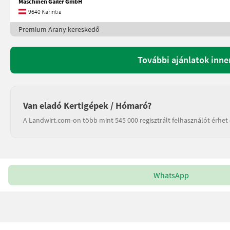
Maschinen Gailer GmbH
9640 Karintia
Premium Arany kereskedő
További ajánlatok inn
Van eladó Kertigépek / Hómaró?
A Landwirt.com-on több mint 545 000 regisztrált felhasználót érhet 
WhatsApp