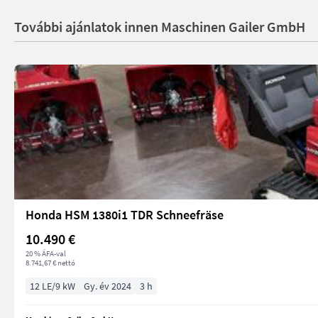
További ajánlatok innen Maschinen Gailer GmbH
Honda HSM 1380i1 TDR Schneefräse
10.490 €
20 % ÁFA-val
8.741,67 € nettó
12 LE/9 kW
Gy. év 2024
3 h