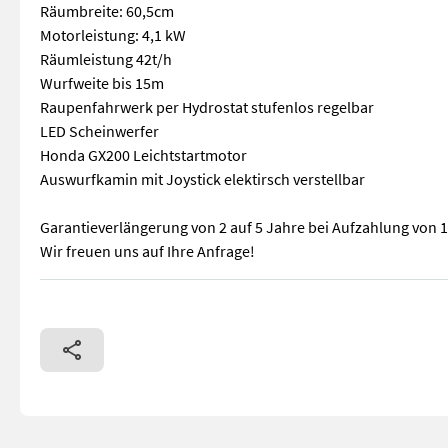
Räumbreite: 60,5cm
Motorleistung: 4,1 kW
Räumleistung 42t/h
Wurfweite bis 15m
Raupenfahrwerk per Hydrostat stufenlos regelbar
LED Scheinwerfer
Honda GX200 Leichtstartmotor
Auswurfkamin mit Joystick elektirsch verstellbar
Garantieverlängerung von 2 auf 5 Jahre bei Aufzahlung von 
Wir freuen uns auf Ihre Anfrage!
Die Honda HSS 760 A TD besticht durch kompakte Baugröße bei