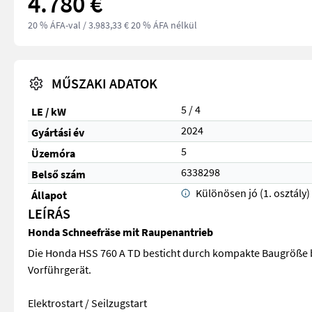
4.780 €
20 % ÁFA-val
/ 3.983,33 € 20 % ÁFA nélkül
MŰSZAKI ADATOK
5 / 4
LE / kW
2024
Gyártási év
5
Üzemóra
6338298
Belső szám
Különösen jó (1. osztály)
Állapot
LEÍRÁS
Honda Schneefräse mit Raupenantrieb
Die Honda HSS 760 A TD besticht durch kompakte Baugröße be
Vorführgerät.
Elektrostart / Seilzugstart