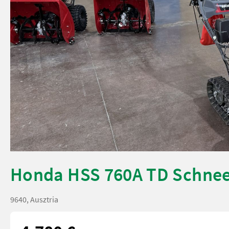
Honda HSS 760A TD Schnee
9640, Ausztria