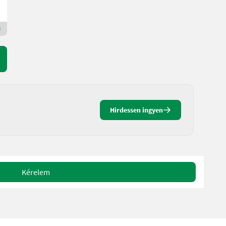
Maschinen Gailer GmbH
9640 Karintia
Premium Arany kereskedő
Hirdessen ingyen
Kérelem