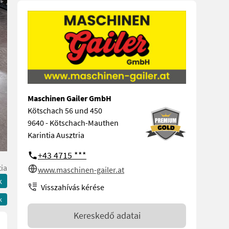
Maschinen Gailer GmbH
Kötschach 56 und 450
9640 - Kötschach-Mauthen
Karintia Ausztria
+43 4715 ***
tia
www.maschinen-gailer.at
k
Visszahívás kérése
k
Kereskedő adatai