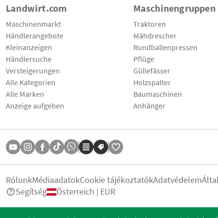
Landwirt.com
Maschinengruppen
Maschinenmarkt
Traktoren
Händlerangebote
Mähdrescher
Kleinanzeigen
Rundballenpressen
Händlersuche
Pflüge
Versteigerungen
Güllefässer
Alle Kategorien
Holzspalter
Alle Marken
Baumaschinen
Anzeige aufgeben
Anhänger
Rólunk
Médiaadatok
Cookie tájékoztatók
Adatvédelem
Álta
Segítség
Österreich | EUR