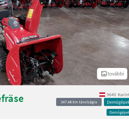
további
9640
Karin
fräse
Demógépe
347.48 km távolságra
Demógépe