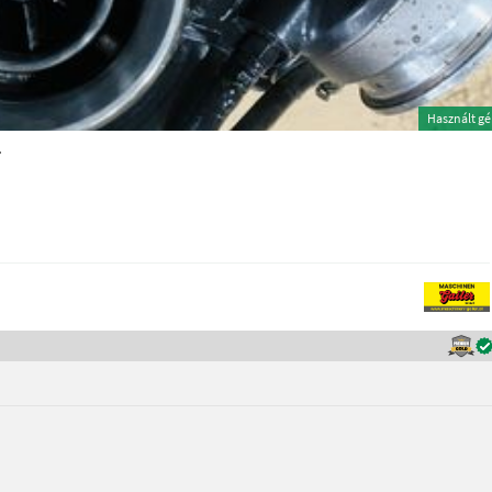
Használt g
r