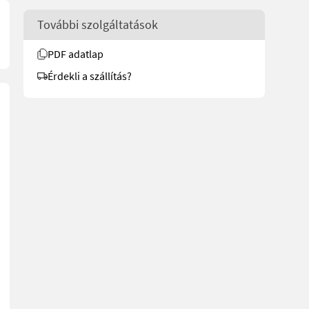
További szolgáltatások
PDF adatlap
Érdekli a szállítás?
ahr Agroplus Tier3 310-420, Deutz Fahr Serie 5D und baugleichen 