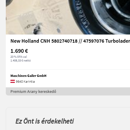
New Holland CNH 5802740718 // 47597076 Turbolade
1.690 €
20 % ÁFA-val
1.408,33 € nettó
Maschinen Gailer GmbH
9640 Karintia
Premium Arany kereskedő
Ez Önt is érdekelheti