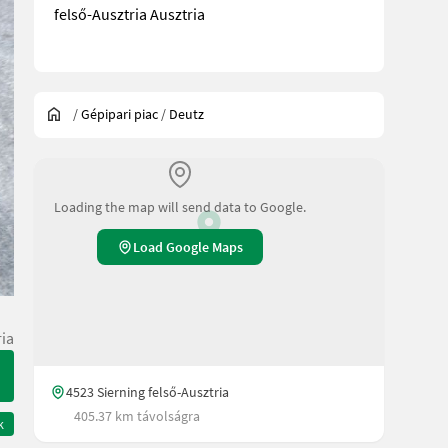
felső-Ausztria Ausztria
/
Gépipari piac
/
Deutz
Loading the map will send data to Google.
Load Google Maps
ria
4523 Sierning felső-Ausztria
405.37 km távolságra
k