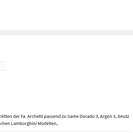
itten der Fa. Archetti passend zu Same Dorado 3, Argon 3, Deutz
eichen Lamborghini Modellen,
itten der Fa. Archetti passend zu Same Dorado 3, Argon 3, Deutz F