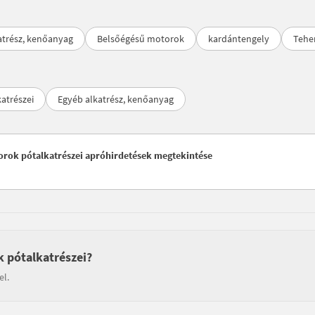
atrész, kenőanyag
Belsőégésű motorok
kardántengely
Tehe
atrészei
Egyéb alkatrész, kenőanyag
torok pótalkatrészei apróhirdetések megtekintése
k pótalkatrészei?
el.