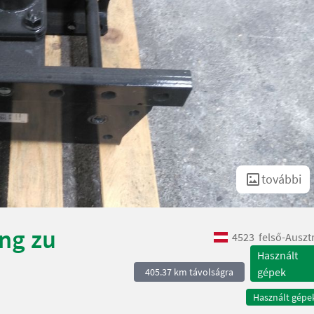
további
ng zu
4523
felső-Auszt
Használt
gépek
405.37 km távolságra
Használt gépe