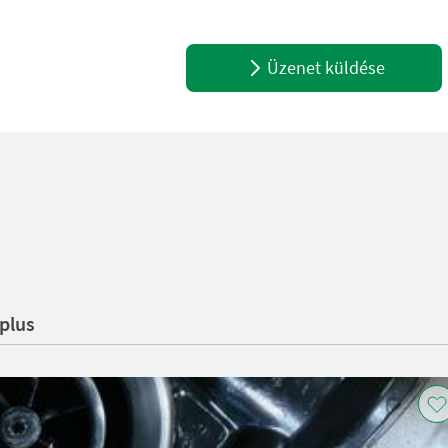
Üzenet küldése
plus