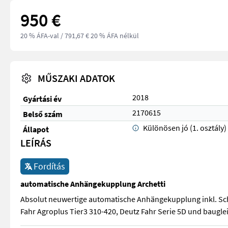
950 €
20 % ÁFA-val
/ 791,67 € 20 % ÁFA nélkül
MŰSZAKI ADATOK
2018
Gyártási év
2170615
Belső szám
Különösen jó (1. osztály)
Állapot
LEÍRÁS
Fordítás
automatische Anhängekupplung Archetti
Absolut neuwertige automatische Anhängekupplung inkl. Schl
Fahr Agroplus Tier3 310-420, Deutz Fahr Serie 5D und baugl
Absolut neuwertige automatische Anhängekupplung inkl. Schl