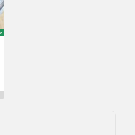
ép
New Holland ECU passend zu T6 New Holland CNH 47
Ár kérésre
Maschinen Gailer GmbH
9640 Karintia
Premium Arany kereskedő