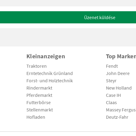
Üzenet küldése
Kleinanzeigen
Top Marke
Traktoren
Fendt
Erntetechnik Grünland
John Deere
Forst- und Holztechnik
Steyr
Rindermarkt
New Holland
Pferdemarkt
Case IH
Futterbörse
Claas
Stellenmarkt
Massey Fergu
Hofladen
Deutz-Fahr