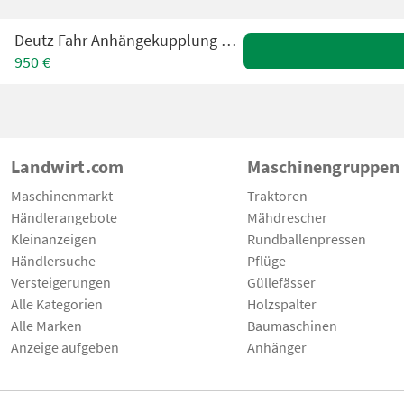
Deutz Fahr Anhängekupplung zu Agroplus
950 €
Landwirt.com
Maschinengruppen
Maschinenmarkt
Traktoren
Händlerangebote
Mähdrescher
Kleinanzeigen
Rundballenpressen
Händlersuche
Pflüge
Versteigerungen
Güllefässer
Alle Kategorien
Holzspalter
Alle Marken
Baumaschinen
Anzeige aufgeben
Anhänger