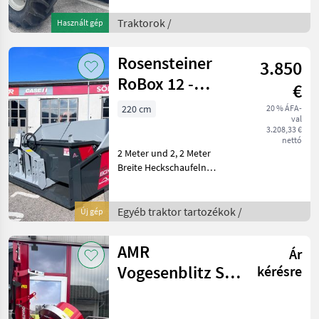
Lastschaltstufe
elektronisch - 40 km/h -
Traktorok /
Használt gép
EHR - Kupplung neu -
Starter neu Meghajtás : Öss
Rosensteiner
3.850
RoBox 12 -
€
220cm
220 cm
20 % ÁFA-
val
3.208,33 €
nettó
2 Meter und 2, 2 Meter
Breite Heckschaufeln
Lagernd! Aufsatzsteher
Optional erhältlich!
Serienausstattung: +
Egyéb traktor tartozékok /
Új gép
Dreipunktanbau + CAT I Ø
22 mm & Cat. II Ø 28 mm
AMR
Ár
Vogesenblitz SAT
kérésre
4-700/52 PE-THO