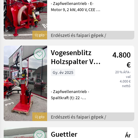
- Zapfwellenantrieb - E-
Motor 9, 2 kW, 400 V, CEE 32
A - 4 Einwurfschächte in der
Trommel - 3-teiliges
Teleskop Förderband
geteilte Segmente, Länge
Erdészeti és faipari gépek /
Új gép
5m, Bandbreite
Vogesenblitz
4.800
Holzspalter VPF
€
22
Gy. év 2025
20 % ÁFA-
val
4.000 €
nettó
- Zapfwellenantrieb -
Spaltkraft (t): 22 -
Öffnungsweite (mm): 1150 -
Stempelvorlauf (cm/s):
Stufe 1; 11, 4 // Stufe 2; 23, 3
Erdészeti és faipari gépek /
Új gép
- Stempelrücklauf (cm/s):
17, 1 - Pum
Guettler
Ár