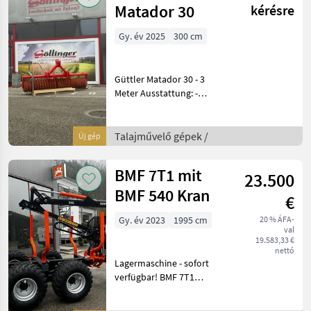
Matador 30
kérésre
Gy. év 2025
300 cm
Güttler Matador 30 - 3
Meter Ausstattung: -
Selbstreinigende
Prismenwalze -
Durchmesser 45/50 cm,
Talajművelő gépek /
Új gép
robuster Guss - Baujahr:
2022 - 3-Punkt-Anbau für
BMF 7T1 mit
23.500
Front und
BMF 540 Kran
€
Gy. év 2023
1995 cm
20 % ÁFA-
val
19.583,33 €
nettó
Lagermaschine - sofort
verfügbar! BMF 7T1
Zentralrahmenanhänger +
4 Rungenpaare +