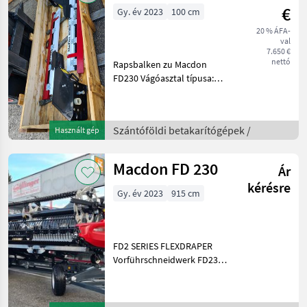
€
Gy. év 2023
100 cm
20 % ÁFA-
val
7.650 €
nettó
Rapsbalken zu Macdon
FD230 Vágóasztal típusa:
Gabonavágó asztal, Merev, :
Merev Szántóföldi
betakarítógépek Kombájn
Szántóföldi betakarítógépek /
Használt gép
adapter
Macdon FD 230
Ár
kérésre
Gy. év 2023
915 cm
FD2 SERIES FLEXDRAPER
Vorführschneidwerk FD230
(9.1m) Schneidwerk für
CASE B7001CBF - Adapter
Seriennr. 465498-23 FM200