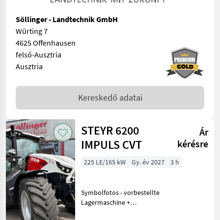
Söllinger - Landtechnik GmbH
Würting 7
4625 Offenhausen
felső-Ausztria
Ausztria
Kereskedő adatai
STEYR 6200
Ár
IMPULS CVT
kérésre
225 LE/165 kW
Gy. év 2027
3 h
Symbolfotos - vorbestellte
Lagermaschine +
Pneumatische