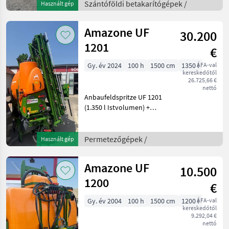
Szántóföldi betakarítógépek /
Használt gép
für CASE Gelenkwelle mit
21iger Verzahnu
Amazone UF
30.200
1201
€
Gy. év 2024
100 h
1500 cm
1350 l
ÁFA-val
kereskedőtől
26.725,66 €
nettó
Anbaufeldspritze UF 1201
(1.350 l Istvolumen) +
Rollvorrichtung gebremst +
UF Heckbeleuchtung +
Gelenkwelle Walterscheid
Permetezőgépek /
Használt gép
W100E (1 3/8 Zoll, 810 mm)
+ Pumpenaus
Amazone UF
10.500
1200
€
Gy. év 2004
100 h
1500 cm
1200 l
ÁFA-val
kereskedőtől
9.292,04 €
nettó