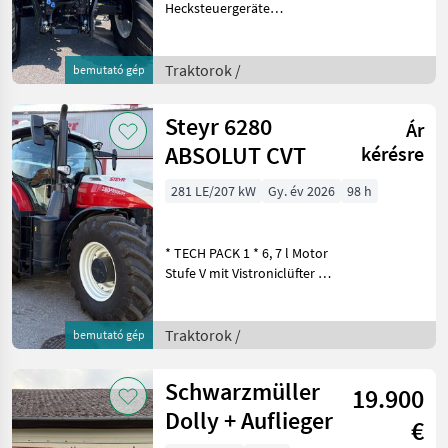
Hecksteuergeräte
(konfigurierbar) + 2
elektrische
Hecksteuergeräte, farblich
Traktorok /
bemutató gép
gekennzeichnet + Power
Beyond Anschlussplatte
Steyr 6280
Ár
mit Blindstopfen + Kat. 3
ABSOLUT CVT
kérésre
281 LE/207 kW
Gy. év 2026
98 h
* TECH PACK 1 * 6, 7 l Motor
Stufe V mit Vistroniclüfter *
250 A Lichtmaschine *
Integrierter
Handwaschtank und
Traktorok /
bemutató gép
Werkzeugkiste *
Motorstaubbremse * CVT –
Schwarzmüller
19.900
stufenlo
Dolly + Auflieger
€