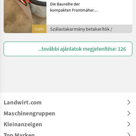
Die Baureihe der
kompakten Frontmäher
bekommt durch die GMD
Serie 1021 F Zuwachs.
Durch die kompakten
Szálastakarmány betakarítók /
Új gép
Abmessungen und ihr
geringes Gewicht sind sie
besonders für Ei
...további ajánlatok megjelenítése: 126
Landwirt.com
Maschinengruppen
Kleinanzeigen
Top Marken