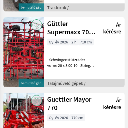
Anhängerbremsanlage -
Zweileiter + S-Brake. Die
Traktorok /
bemutató gép
Funktion ermöglicht ein
gezieltes, automatisches
Güttler
Ár
Bremsen d
Supermaxx 70-7
kérésre
HD
Gy. év 2026
2 h
710 cm
- Schwingenstützräder
vorne 20 x 8.00-10 - Striegel
mit Zinken Ø12 mm -
Hydraulische
Tiefenverstellung - 2
Talajművelő gépek /
bemutató gép
Striegelreihen -
Striegelreihen mechanisch
Guettler Mayor
Ár
verstellbar
770
kérésre
Gy. év 2026
770 cm