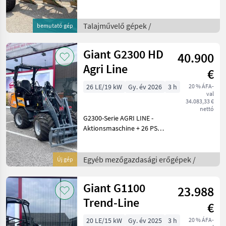
Adapt - hydraulische
Vorderfurchenverstellung -
Automatische Anpassung
Talajművelő gépek /
bemutató gép
der Vorderfurche über den
gesamten Arbeits
Giant G2300 HD
40.900
Agri Line
€
26 LE/19 kW
Gy. év 2026
3 h
20 % ÁFA-
val
34.083,33 €
nettó
G2300-Serie AGRI LINE -
Aktionsmaschine + 26 PS
Kubota V1505 (4 Zylinder)
Stage V. EU + Bereifung:
31x15.50-15 AS + EURO
Egyéb mezőgazdasági erőgépek /
Új gép
Werkzeugaufnahme mit
hydraulische Verrieg
Giant G1100
23.988
Trend-Line
€
20 LE/15 kW
Gy. év 2025
3 h
20 % ÁFA-