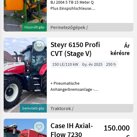
BJ 2004 5 TB 15 Meter Q
Plus Einspühlschleuse
Gelenkwelle Nicht
Geschwindigkeitsabhängig
Gültige Überprüfung bis
Permetezőgépek /
Használt gép
April 2028 Építésmód:
Függesztett, Fedélzeti sz
Steyr 6150 Profi
Ár
CVT (Stage V)
kérésre
150 LE/110 kW
Gy. év 2025
250 h
+ Pneumatische
Anhängerbremsanlage -
Zweileiter +
Höhenverstellbare
Anhängerkupplung mit
Traktorok /
bemutató gép
automatischem Zugbolzen
38 mm +
Case IH Axial-
150.000
Ersatzfahrscheinwerfer +
Arbeitsschein
Flow 7230