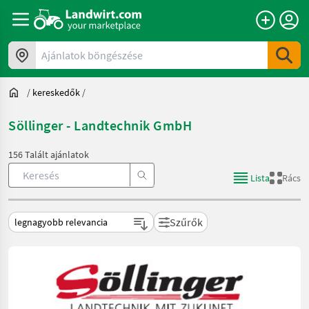
Ajánlatok böngészése
/
kereskedők
/
Söllinger - Landtechnik GmbH
156 Talált ajánlatok
Lista
Rács
Szűrők