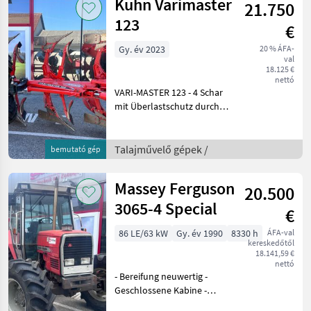
Kuhn Varimaster
21.750
123
€
Gy. év 2023
20 % ÁFA-
val
18.125 €
nettó
VARI-MASTER 123 - 4 Schar
mit Überlastschutz durch
Abreißschraube +
Rahmeneinschwenkverrichtung
+ ZRL-Vorschäler +
Talajművelő gépek /
bemutató gép
Rahmenhöhe 85cm + TPO
66 Körper + 4 Paar Hang
Massey Ferguson
20.500
3065-4 Special
€
86 LE/63 kW
Gy. év 1990
8330 h
ÁFA-val
kereskedőtől
18.141,59 €
nettó
- Bereifung neuwertig -
Geschlossene Kabine -
Neue §57 Überprüfung -