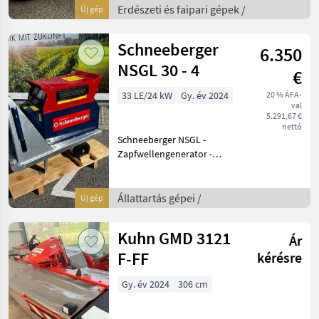
Rahmenverlängerung +
Erdészeti és faipari gépek /
Új gép
Hydraulische Bremse 1
Achse + Bereifung 400/60-
Schneeberger
6.350
15, 5 + LE
NSGL 30 - 4
€
33 LE/24 kW
Gy. év 2024
20 % ÁFA-
val
5.291,67 €
nettó
Schneeberger NSGL -
Zapfwellengenerator -
Getriebe 540er mit
Umschalter - 4 poliger
Synchrongenerator mit
Állattartás gépei /
Új gép
1500 U/min und
elektronischer AVR
Kuhn GMD 3121
Ár
Spannungsregler +-1%
F-FF
kérésre
Gy. év 2024
306 cm