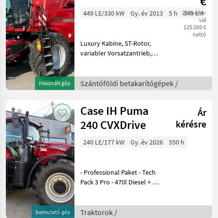
€
449 LE/330 kW
Gy. év 2013
5 h
20 % ÁFA-
349 cm
val
125.000 €
nettó
Luxury Kabine, ST-Rotor,
variabler Vorsatzantrieb,
Allrad 800/70R38 u.
600/65R28 Redekop Motor
NEU Szalmarázók száma: 0
Szántóföldi betakarítógépek /
Használt gép
Szalmarázó, hidrosztatikus,
Összkerék
Case IH Puma
Ár
240 CVXDrive
kérésre
240 LE/177 kW
Gy. év 2026
550 h
- Professional Paket - Tech
Pack 3 Pro - 470l Diesel + 54l
AdBlue Tank - 250 A
Lichtmaschine - 6, 7l Motor
Stufe V mit Umkehrlüfter -
Traktorok /
bemutató gép