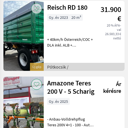
Kőbiztosítás, : Rövid tárcsás
Reisch RD 180
31.900
€
Gy. év 2023
20 m³
20 % ÁFA-
val
26.583,33 €
nettó
+ 40km/h Österreich/COC +
DLA inkl. ALB +
Automatische
Anhängekupplung +
Durchleitung Öl und
Pótkocsik /
Új gép
Druckluft + Y-Zuggabel +
direkte Durchleitung Öl +
Bereifung 385/6
Amazone Teres
Ár
200 V - 5 Scharig
kérésre
Gy. év 2025
- Anbau-Volldrehpflug
Teres 200V 4+1 - 100 - Auto