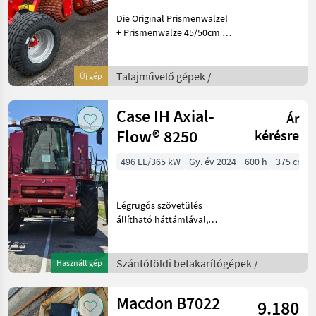
Die Original Prismenwalze!
+ Prismenwalze 45/50cm +
Walzenelemente aus
Grauguss + Hydraulisch
Klappung mit
Talajművelő gépek /
Új gép
Druckausgleich + Bereifung
15.0/55-17 10PR + Zugdeich
Case IH Axial-
Ár
Flow® 8250
kérésre
496 LE/365 kW
Gy. év 2024
600 h
375 cm
Légrugós szövetülés
állítható háttámlával,
hosszirányú
lengéscsillapítás
automatikus forgó
Szántóföldi betakarítógépek /
Használt gép
vonóhorog Advanced Radio
csomag Bluetooth-szal
Macdon B7022
9.180
LED-es világítási csomag