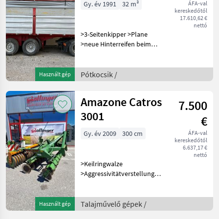
Gy. év 1991
32 m³
ÁFA-val
kereskedőtől
17.610,62 €
nettó
>3-Seitenkipper >Plane
>neue Hinterreifen beim
Auflieger >neue Bremsen
bei Dolly >Luftfederung
>Auslaufschieber >gültiges
Pótkocsik /
Használt gép
Pickerl Feltét: Alumínium,
Háromtengel
Amazone Catros
7.500
3001
€
Gy. év 2009
300 cm
ÁFA-val
kereskedőtől
6.637,17 €
nettó
>Keilringwalze
>Aggressivitätverstellung
>Straßenbeleuchtung
Csoroszlya: , Rövid tárcsás
borona, Világítás, Éjszakai
Talajművelő gépek /
Használt gép
üzemmód berendezés,