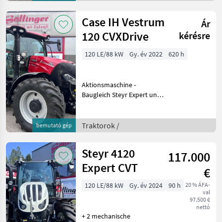
Motorstaubremse - CVX-
Driv
Case IH Vestrum
Ár
120 CVXDrive
kérésre
120 LE/88 kW
Gy. év 2022
620 h
Aktionsmaschine -
Baugleich Steyr Expert und
New Holland T5 Auto
Command + Michelin
Multibib auf Fixfelgen
Traktorok /
bemutató gép
480/65R28 + Michelin
Multibib auf Fixfelgen
Steyr 4120
117.000
600/65R38 +
Expert CVT
€
120 LE/88 kW
Gy. év 2024
90 h
20 % ÁFA-
val
97.500 €
nettó
+ 2 mechanische