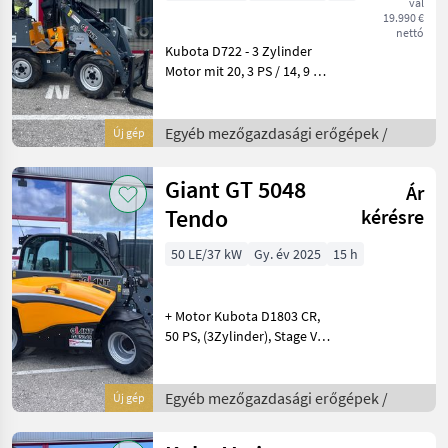
val
19.990 €
nettó
Kubota D722 - 3 Zylinder
Motor mit 20, 3 PS / 14, 9 kW
+ Hydrostatischer
Allradantrieb +
Joysticksteuerung! +
Egyéb mezőgazdasági erőgépek /
Új gép
Vorwärts und rückwärts
mittels elektrischen
Giant GT 5048
Ár
Schalter
Tendo
kérésre
50 LE/37 kW
Gy. év 2025
15 h
+ Motor Kubota D1803 CR,
50 PS, (3Zylinder), Stage V +
Steckdose hinten 13-polig
für Beleuchtung
Heckanbaugeräte +
Egyéb mezőgazdasági erőgépek /
Új gép
Heckgewicht 180 kg +
Anhängekupplung + Bereifu