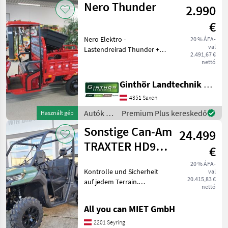
Nero Thunder
2.990
/
Sonstige
€
Nero Elektro -
20 % ÁFA-
val
Lastendreirad Thunder +
2.491,67 €
Farbe rot + 25km/h Version
nettó
+ Reichweite ca. 80km +
Maximale Zuladung 300kg +
Ginthör Landtechnik GmbH
Kabine mit elektrischen
4351 Saxen
Scheibenwischer Aufp
Autók /
Premium Plus kereskedő
Használt gép
Motorkerékpárok
Sonstige Can-Am
24.499
/ Nero
TRAXTER HD9
€
XU GN ABS
20 % ÁFA-
Kontrolle und Sicherheit
val
20.415,83 €
auf jedem Terrain.
nettó
Zuverlässiges SSV der
Marke Can-Am. Das
All you can MIET GmbH
perfekte Arbeitsfahrzeug.
Der TRAXTER XU T HD9
2201 Seyring