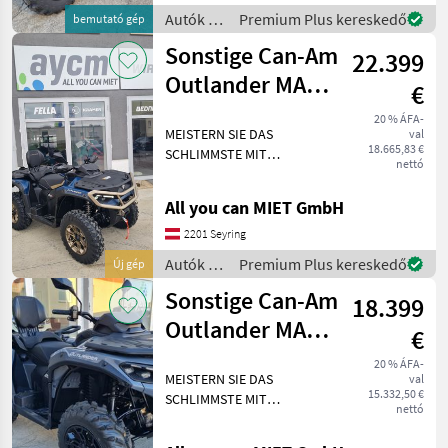
MY2025 (T1b Zulassung)
Autók /
Premium Plus kereskedő
bemutató gép
kommt mi
Motorkerékpárok
Sonstige Can-Am
22.399
/
Sonstige
Outlander MAX
€
DPS 1000R T ABS
20 % ÁFA-
MEISTERN SIE DAS
val
LIMITED Edi
18.665,83 €
SCHLIMMSTE MIT
nettó
LEICHTIGKEIT. Die
dynamische Servolenkung
All you can MIET GmbH
(DPS) sorgt für mehr
Komfort und ein besseres
2201 Seyring
Lenkgefühl in jeder
Autók /
Premium Plus kereskedő
Új gép
Situation: ob bei engen W
Motorkerékpárok
Sonstige Can-Am
18.399
/
Sonstige
Outlander MAX
€
DPS 1000R T ABS
20 % ÁFA-
MEISTERN SIE DAS
val
15.332,50 €
SCHLIMMSTE MIT
nettó
LEICHTIGKEIT. Die
dynamische Servolenkung