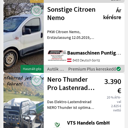
Motorkerékpárok /
Nero
Sonstige Citroen
Ár
Nemo
kérésre
PKW Citroen Nemo,
Erstzulassung 12.05.2019,
ca. 180.900 km, Diesel, EUR
4, Schaltgetriebe, Hubraum
Baumaschinen Puntigam GmbH
1399 ccm, Eigengewicht
1117 kg, Nutzlast 508 kg,
8483 Deutsch Goritz
Referenznummer: 5
Autók /
Premium Plus kereskedő
Használt gép
Motorkerékpárok
Nero Thunder
3.390
/
Sonstige
Pro Lastenrad
€
Tuk-Tuk
20 % ÁFA-
Das Elektro-Lastendreirad
val
2.825 €
NERO Thunder ist optimal
nettó
für jeden Betrieb, Hof oder
einfach nur zum Spaß. Der
VTS Handels GmbH
Alleskönner ist mit einem