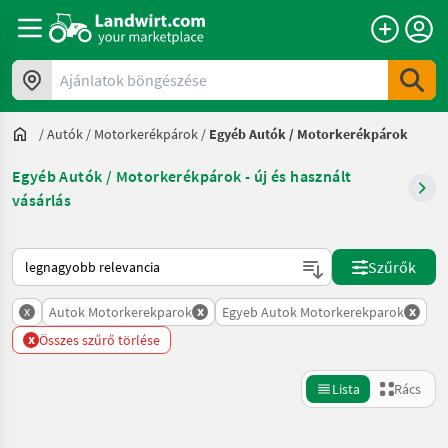
Ajánlatok böngészése
/
Autók / Motorkerékpárok
/
Egyéb Autók / Motorkerékpárok
Egyéb Autók / Motorkerékpárok - új és használt
vásárlás
Így van sorba rendezve a Landwirt.com-on
Szűrők
x
x
x
Autok Motorkerekparok
Egyeb Autok Motorkerekparok
x
Összes szűrő törlése
Lista
Rács