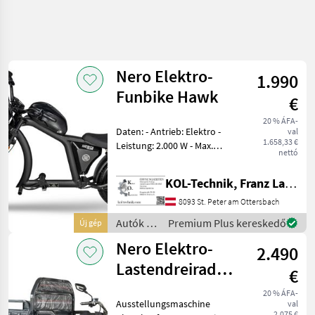
Keresés
pontosítása
Nero Elektro-
1.990
Kategória
Ország
Szűrők
3
Funbike Hawk
€
20 % ÁFA-
211 eredmény
AKTUÁLIS
Daten: - Antrieb: Elektro -
Visszaállítás
val
ÚTVONAL
megjelenítése
1.658,33 €
Leistung: 2.000 W - Max.
nettó
Személygépkocsi/Tehergépkocsi/Moped
Geschwindigkeit: 45 km/h -
Geschwindigkeitsstufen: 3 -
Autok
KOL-Technik, Franz Lampl-Küssner
Reichweite: 60–80 km -
Motorkerekparok
Akku: 60V/30Ah Lithium - La
8093 St. Peter am Ottersbach
Egyeb Autok
Motorkerekparok
Autók /
Premium Plus kereskedő
Új gép
Motorkerékpárok
Nero Elektro-
KATEGÓRIA
2.490
/ Nero
KIVÁLASZTÁSA
Lastendreirad/Tuk-
€
Sonstige
175
Tuk Thunder
20 % ÁFA-
Ausstellungsmaschine
val
2.075 €