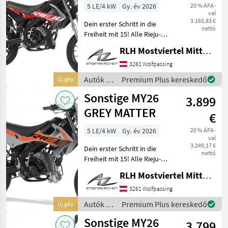
5 LE/4 kW
Gy. év 2026
20 % ÁFA-
val
3.165,83 €
Dein erster Schritt in die
nettó
Freiheit mit 15! Alle Rieju-
Modelle sind lagernd und
RLH Mostviertel Mitte - Standort Steinakirchen
sofort verfügbar! In 2
verschiedenen Größe
3261 Wolfpassing
erhältlich: LOW: 815 mm
Autók /
Premium Plus kereskedő
Új gép
Standard: 875mm
Motorkerékpárok
Sonstige MY26
3.899
/
Sonstige
GREY MATTER
€
5 LE/4 kW
Gy. év 2026
20 % ÁFA-
val
3.249,17 €
Dein erster Schritt in die
nettó
Freiheit mit 15! Alle Rieju-
Modelle sind lagernd und
RLH Mostviertel Mitte - Standort Steinakirchen
sofort verfügbar! In 2
verschiedenen Größe
3261 Wolfpassing
erhältlich: LOW: 815 mm
Autók /
Premium Plus kereskedő
Új gép
Standard: 875 mm
Motorkerékpárok
Sonstige MY26
3.799
/