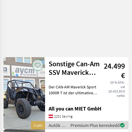
Sonstige Can-Am
24.499
SSV Maverick
€
SPORT 1000R
20 % ÁFA-
Der CAN-AM Maverick Sport
val
DPS 60 ABS BK
20.415,83 €
1000R T ist der ultimative
nettó
Sport-UTV, der sowohl bei
Offroad-Abenteuern als
All you can MIET GmbH
auch bei anspruchsvollen
Arbeitsaufgaben
2201 Seyring
hervorragende Leistung
Autók /
Premium Plus kereskedő
Új gép
Motorkerékpárok