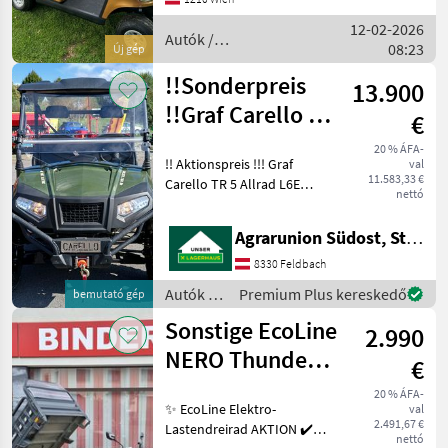
Ausstattung. 5.0 kW (6, 8 PS)
12-02-2026
wartungsfr
Autók /
08:23
Új gép
Motorkerékpárok /
Sonstige
!!Sonderpreis
13.900
!!Graf Carello TR
€
5 Allrad
20 % ÁFA-
!! Aktionspreis !!! Graf
val
11.583,33 €
Carello TR 5 Allrad L6E
nettó
Vorführer 120km Bj 2023
Fahrgeschw. 45 km/h 5kW
Agrarunion Südost, Standort Gniebing
Motorleistung AGM Blei
Akku 48 Volt Reichweite
8330 Feldbach
80km L 280 cm
Autók /
Premium Plus kereskedő
bemutató gép
Motorkerékpárok
Sonstige EcoLine
2.990
/ Carello
NERO Thunder
€
TukTuk
20 % ÁFA-
✨ EcoLine Elektro-
val
Lastendreirad
2.491,67 €
Lastendreirad AKTION ✔️
nettó