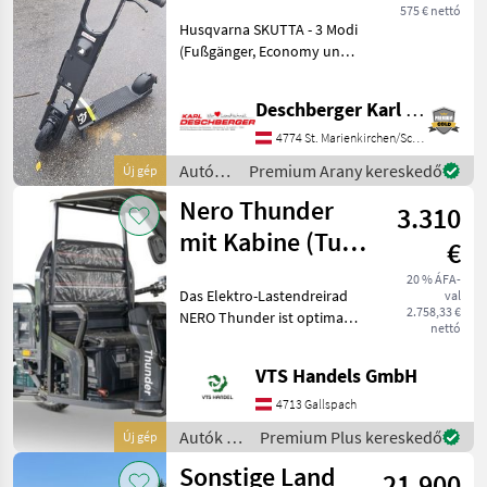
SKUTTA
575 € nettó
Husqvarna SKUTTA - 3 Modi
(Fußgänger, Economy und
Sport),
Höchstgeschwindigkeit 25
Deschberger Karl Landtechnik GesmbH & Co KG
km/h, 10 Zoll luftgefülltes
Vorderrad, 8 Zoll Hinterrad
4774 St. Marienkirchen/Schärding
mit pannensicherem
Autók /
Premium Arany kereskedő
Új gép
Schaum
Motorkerékpárok
Nero Thunder
3.310
/
Sonstige
mit Kabine (Tuk
€
Tuk) Elektro-
20 % ÁFA-
Das Elektro-Lastendreirad
val
Lastenrad
2.758,33 €
NERO Thunder ist optimal
nettó
für jeden Betrieb, Hof oder
einfach nur zum Spaß. Der
VTS Handels GmbH
Alleskönner ist mit einem
600W Elektromotor und
4713 Gallspach
einer großen
Autók /
Premium Plus kereskedő
Új gép
Motorkerékpárok
Sonstige Land
21.900
/ Nero