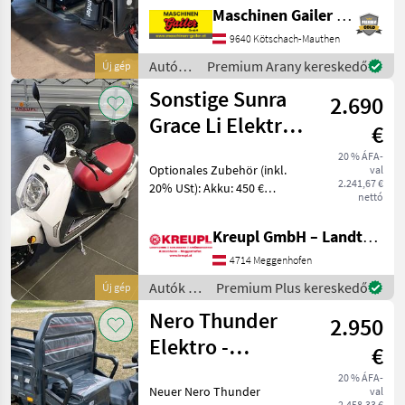
Jogosítvány és regisztráció
Maschinen Gailer GmbH
nélkül használható –
kerékpárnak minősül
9640 Kötschach-Mauthen
Maximális sebesség: 25
Autók /
Premium Arany kereskedő
Új gép
km/h (el
Motorkerékpárok
Sonstige Sunra
2.690
/ Nero
Grace Li Elektro-
€
Roller E-Roller
20 % ÁFA-
Optionales Zubehör (inkl.
val
AKTION
2.241,67 €
20% USt): Akku: 450 €
nettó
Ausstattung: Der GRACE ist
ein kompakter
Kreupl GmbH – Landtechnik – Schlosserei – Anhänger
Elektroroller, ausgestattet
mit feinster Technik: Mit
4714 Meggenhofen
sensationeller A
Autók /
Premium Plus kereskedő
Új gép
Motorkerékpárok
Nero Thunder
2.950
/
Sonstige
Elektro -
€
Lastendreirad
20 % ÁFA-
Neuer Nero Thunder
val
2.458,33 €