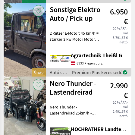
Motorkerékpárok
Sonstige Elektro
6.950
/ Nero
Auto / Pick-up
€
20 % ÁFA-
2 -Sitzer E-Motor: 45 km/h =
val
5.791,67 €
starker 3 kw Motor Motor
nettó
rekuperiert- mehr
Reichweite bei
Agrartechnik Theißl GmbH
vorausschauender
Fahrweise! 72V Anlage - Blei
8333 Riegersburg
AGM Akkus Batterie Serie 6
Autók /
Premium Plus kereskedő
Új gép
x
Motorkerékpárok
Nero Thunder -
2.990
/
Sonstige
Lastendreirad
€
20 % ÁFA-
Nero Thunder -
val
2.491,67 €
Lastendreirad 25km/h -
nettó
prompt Verfügbar! -
Baujahr: 2026 -
HOCHRATHER Landtechnik GmbH
Geschwindigkeit: 25km/h -