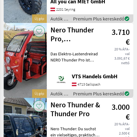
All you can MIET GmbH
(DPS) sorgt für mehr
Komfort und ein besseres
2201 Seyring
Lenkgefühl in jeder
Autók /
Premium Plus kereskedő
Új gép
Situation: ob bei engen W
Motorkerékpárok
Nero Thunder
3.710
/
Sonstige
Pro,
€
Lastenrad/Lastendreirad
20 % ÁFA-
Das Elektro-Lastendreirad
val
mit Ka
3.091,67 €
NERO Thunder Pro ist
nettó
optimal für jeden Betrieb,
Hof oder einfach nur zum
VTS Handels GmbH
Spaß. Der Alleskönner ist
mit einem 1500W
4713 Gallspach
Elektromotor und einer g
Autók /
Premium Plus kereskedő
Új gép
Motorkerékpárok
Nero Thunder &
3.000
/ Nero
Thunder Pro
€
20 % ÁFA-
Nero Thunder: Du suchst
val
2.500 €
ein vielseitiges, praktisches