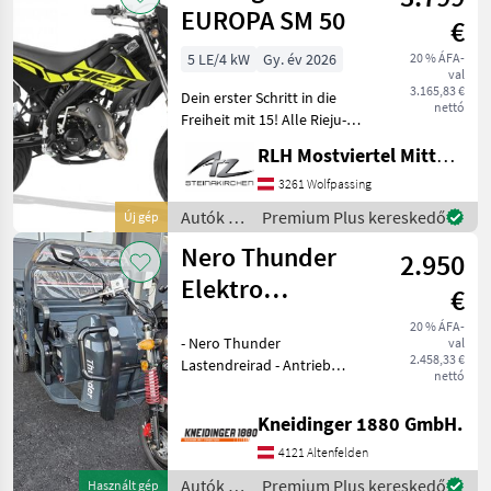
Sonstige
EUROPA SM 50
€
5 LE/4 kW
Gy. év 2026
20 % ÁFA-
val
3.165,83 €
Dein erster Schritt in die
nettó
Freiheit mit 15! Alle Rieju-
Modelle sind lagernd und
RLH Mostviertel Mitte - Standort Steinakirchen
sofort verfügbar! In 2
verschiedenen Größe
3261 Wolfpassing
erhältlich: LOW: 815 mm
Autók /
Premium Plus kereskedő
Új gép
Standard: 875 mm
Motorkerékpárok
Nero Thunder
2.950
/
Sonstige
Elektro
€
Lastendreirad
20 % ÁFA-
- Nero Thunder
val
2.458,33 €
Lastendreirad - Antrieb
nettó
Elektro - Leistung 600 W -
Batterie 60 V, 45 Ah -
Kneidinger 1880 GmbH.
Reichweite 60 - 80 km -
Geschwindigkeit 25 km/h -
4121 Altenfelden
Ladefläche 143 x 98
Autók /
Premium Plus kereskedő
Használt gép