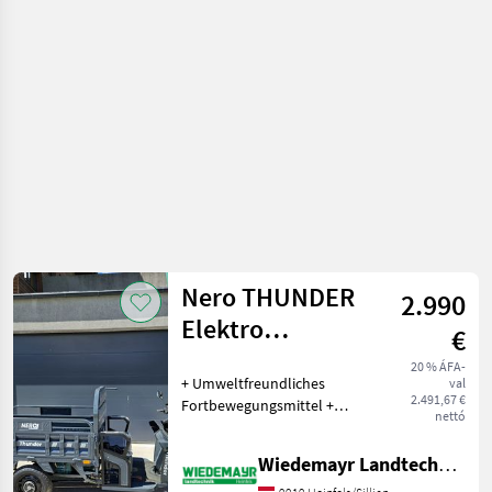
Motorkerékpárok
/ Carello
Nero THUNDER
2.990
Elektro
€
Lastendreirad
20 % ÁFA-
+ Umweltfreundliches
val
2.491,67 €
Fortbewegungsmittel +
nettó
Ideal für große
Firmengelände, Einkauf,
Wiedemayr Landtechnik GmbH
Transport usw. + Kein