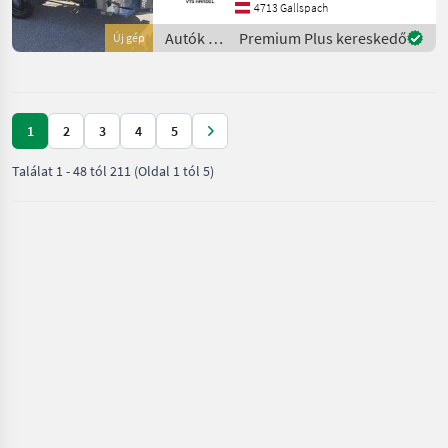
1500W Elektromotor und
4713 Gallspach
einer große
Autók /
Premium Plus kereskedő
Új gép
Motorkerékpárok
/ Nero
1
2
3
4
5
Találat
1
-
48
tól
211
(Oldal 1 tól 5)