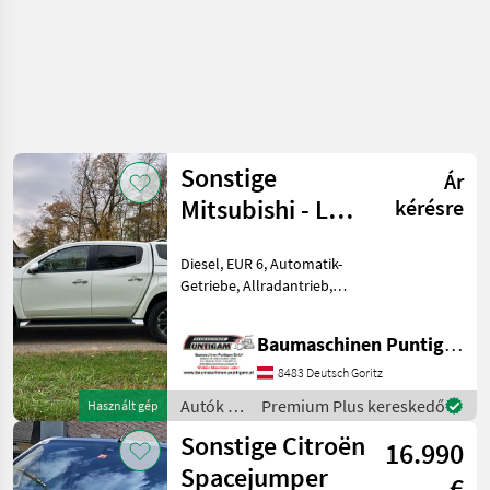
Sonstige
Ár
Mitsubishi - L
kérésre
200
Diesel, EUR 6, Automatik-
Getriebe, Allradantrieb,
Anhängelast gebremst 3100
kg, Anhängelast
Baumaschinen Puntigam GmbH
ungebremst 750 kg,
Nutzlast 963 kg,
8483 Deutsch Goritz
Erstzulassung 2021-05-12,
Autók /
Premium Plus kereskedő
Használt gép
Kilometerst
Motorkerékpárok
Sonstige Citroën
16.990
/
Sonstige
Spacejumper
€