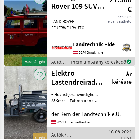
Rover 109 SUV /
€
Geländewagen
ÁFA nem
LAND ROVER
érvényesíthető
FEUERWEHRAUTO
STATIONWAGEN "OLDTIMER
- 109 Serie - Baujahr 1970,
Landtechnik Eidenhammer GmbH
22000km - Benzinmotor -
Pickerl wurde erst gemacht,
5274 Burgkirchen
gültig bis 05/25 - Servicie
Autók /
Premium Arany kereskedő
Használt gép
Motorkerékpárok
Elektro
Ár
/
Sonstige
Lastendreirad
kérésre
Nero Thunder
+ Höchstgeschwindigkeit:
25Km/h + Fahren ohne
Führerschein + keine
Anmeldung nötig + keine
der Kern der Landtechnik e.U.
Pickerlpflicht draufsitzen,
4273 Unterweißenbach
fahren, Spaß haben In
16-08-2024
verschiedenen
Autók /
19:57
Új gép