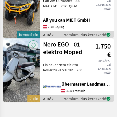
Can-Am Outlander 1000
val
Quad
17.915,83 €
MAX XT-P T 2025 Quad
nettó
LEISTUNG, DIE ÜBER DIE
DISTANZ GEHT. Voll
All you can MIET GmbH
ausgestattet mit
einstellbaren FOX 1.5
2201 Seyring
PODIUM QS3, 14“-Beadlock-
Autók /
Premium Plus kereskedő
bemutató gép
Felgen.
Motorkerékpárok
Nero EGO - 01
1.750
/
Sonstige
elektro Moped
€
20 % ÁFA-
Ein neuer Nero elektro
val
1.458,33 €
Roller zu verkaufen + 2000
nettó
Watt + 45 Kmh +
Hydraulische Federung
Übermasser Landmaschinenhandel
vorne + Hydraulische
Scheibenbremse vorne +
4240 Freistadt
Trommenbremse hinten +
Autók /
Premium Plus kereskedő
Új gép
Motorkerékpárok
/ Nero