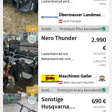
Lastendreirad wird
nettó
verkauft. Im Lieferumfang
ist enthalten: + Batterie 45
Übermasser Landmaschinenhandel
Ah + Elektromotor 600 Watt
+ 25 Km/h + Reichweite 50-
4240 Freistadt
80 km + D
Autók /
Premium Plus kereskedő
Új gép
Motorkerékpárok
Nero Thunder
2.990
/ Nero
€
Lastenfahrrad mit
20 % ÁFA-
val
Batterieantrieb und
2.491,67 €
kippbarer Ladebrücke.
nettó
Führerscheinfrei,
anmeldefrei - gilt als
Maschinen Gailer GmbH
Fahrrad Maximale
9640 Kötschach-Mauthen
Höchstgeschwindigkeit: 25
km/h (durch elektro
Autók /
Premium Arany kereskedő
Új gép
Motorkerékpárok
Sonstige
690 €
/ Nero
Husqvarna
20 % ÁFA-
val