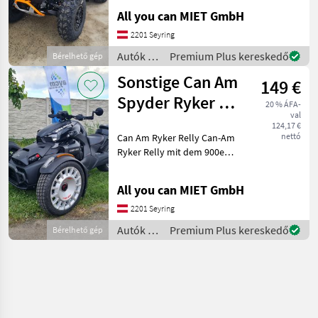
Wochenende! Entscheide
All you can MIET GmbH
dich für ein ganz
besonderes Erlebnis.
2201 Seyring
Einfach
Autók /
Premium Plus kereskedő
Bérelhető gép
Motorkerékpárok
Sonstige Can Am
149 €
/
Sonstige
Spyder Ryker #
20 % ÁFA-
val
MIETEN # Verleih
124,17 €
nettó
Can Am Ryker Relly Can-Am
#
Ryker Relly mit dem 900er
Rotax Motor. Wenn Sie sich
von der breiten Masse
All you can MIET GmbH
abheben und ihr Ding
machen möchten, dann ist
2201 Seyring
der Can-Am Ryke
Autók /
Premium Plus kereskedő
Bérelhető gép
Motorkerékpárok
/
Sonstige