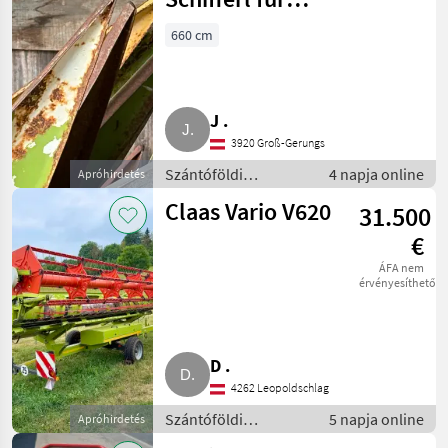
Claas V660
660 cm
J .
3920 Groß-Gerungs
Szántóföldi
4 napja online
Apróhirdetés
betakarítógépek /
Claas Vario V620
31.500
Kombájn adapter
€
ÁFA nem
érvényesíthető
D .
4262 Leopoldschlag
Szántóföldi
5 napja online
Apróhirdetés
betakarítógépek /