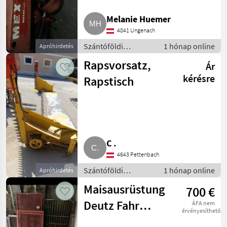
Melanie Huemer
4841 Ungenach
Szántóföldi
1 hónap online
Apróhirdetés
betakarítógépek /
Rapsvorsatz,
Ár
Kombájn adapter
kérésre
Rapstisch
C .
4643 Pettenbach
Szántóföldi
1 hónap online
Apróhirdetés
betakarítógépek /
Maisausrüstung
700 €
Kombájn adapter
Deutz Fahr
ÁFA nem
érvényesíthető
Deutz 2680