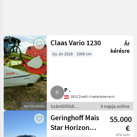
Claas Vario 1230
Ár
kérésre
Gy. év 2018
1000 cm
P .
3910 Zwettl-Niederösterreich
Szántóföldi
9 napja online
Apróhirdetés
betakarítógépek /
Geringhoff Mais
55.000
Kombájn adapter
Star Horizon
€
ÁFA nem