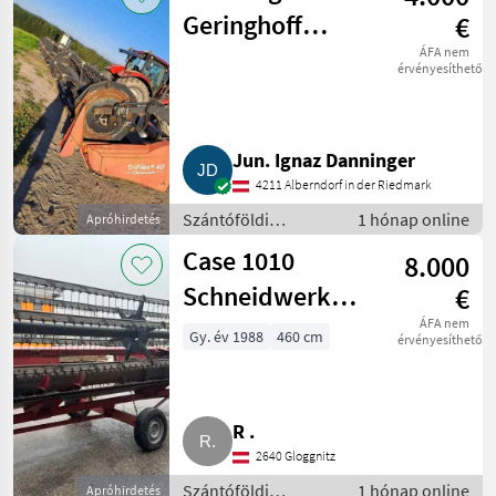
Geringhoff
€
Triflex 40, 12,3
ÁFA nem
érvényesíthető
m Draper-
Schneidwerk TF
Jun. Ignaz Danninger
40
4211 Alberndorf in der Riedmark
Szántóföldi
1 hónap online
Apróhirdetés
betakarítógépek /
Case 1010
8.000
Kombájn adapter
Schneidwerk
€
Case IH 1010
ÁFA nem
Gy. év 1988
460 cm
érvényesíthető
R .
2640 Gloggnitz
Szántóföldi
1 hónap online
Apróhirdetés