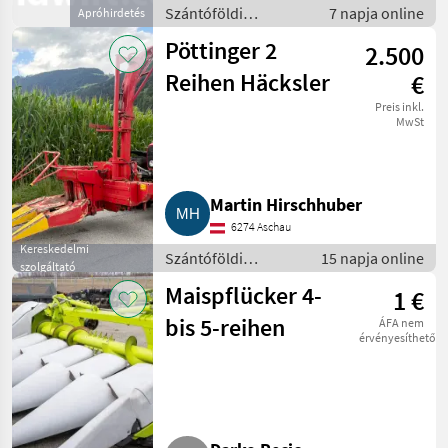
Szántóföldi
7 napja online
Apróhirdetés
betakarítógépek /
Pöttinger 2
2.500
Kombájn adapter
Reihen Häcksler
€
Preis inkl.
MwSt
Martin Hirschhuber
6274 Aschau
Kereskedelmi
Szántóföldi
15 napja online
szolgáltató
betakarítógépek /
Maispflücker 4-
1 €
Kombájn adapter
bis 5-reihen
ÁFA nem
érvényesíthető