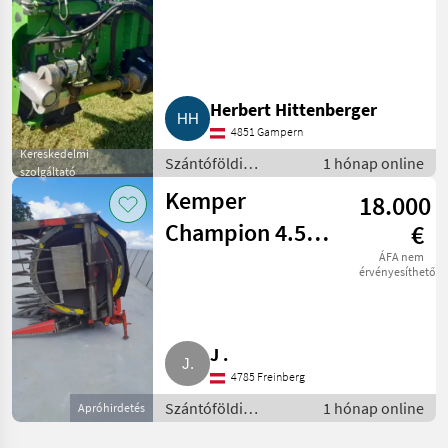
Schneidwerk
Herbert Hittenberger
4851 Gampern
Kereskedelmi
Szántóföldi
1 hónap online
szolgáltató
betakarítógépek /
Kemper
18.000
Kombájn adapter
Champion 4.500
€
Maisgebiss
ÁFA nem
érvényesíthető
J .
4785 Freinberg
Szántóföldi
1 hónap online
Apróhirdetés
betakarítógépek /