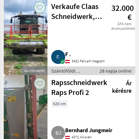
betakarítógépek /
Verkaufe Claas
32.000
Kombájn adapter
Schneidwerk,
€
klappbar, C 540
ÁFA nem
érvényesíthető
F .
3481 Fels am Wagram
Szántóföldi
28 napja online
Apróhirdetés
betakarítógépek /
Rapsschneidwerk
Ár
Kombájn adapter
kérésre
Raps Profi 2
620 cm
Bernhard Jungmeir
4072 Alkoven