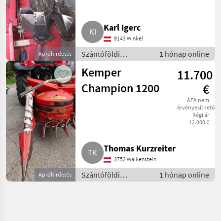
Karl Igerc
9143 Winkel
Szántóföldi
1 hónap online
Apróhirdetés
betakarítógépek /
Kemper
11.700
Kombájn adapter
Champion 1200
€
ÁFA nem
érvényesíthető
Régi ár
12.000 €
Thomas Kurzreiter
3752 Walkenstein
Szántóföldi
1 hónap online
Apróhirdetés
betakarítógépek /
Kombájn adapter