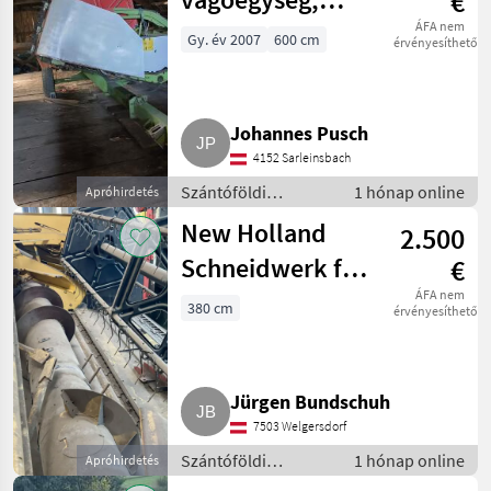
€
repce-
ÁFA nem
Gy. év 2007
600 cm
érvényesíthető
szedőfejjel és
pótkocsival
Johannes Pusch
együtt
4152 Sarleinsbach
Szántóföldi
1 hónap online
Apróhirdetés
betakarítógépek /
New Holland
2.500
Kombájn adapter
Schneidwerk für
€
TX-Serie
ÁFA nem
380 cm
érvényesíthető
Jürgen Bundschuh
7503 Welgersdorf
Szántóföldi
1 hónap online
Apróhirdetés
betakarítógépek /