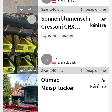
3100 St. Pölten
Szántóföldi
1 hónap online
Apróhirdetés
betakarítógépek /
Sonnenblumenschneidwer
Ár
Kombájn adapter
kérésre
Cressoni CRX
8x70
Gy. év 2019
560 cm
F .
8330 Feldbach
Szántóföldi
1 hónap online
Apróhirdetés
betakarítógépek /
Olimac
Ár
Kombájn adapter
kérésre
Maispflücker