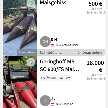
Maisgebiss
500 €
Kombájn adapter
ÁFA nem
érvényesíthető
D H
3920 Groß Gerungs
Szántóföldi
1 hónap online
Apróhirdetés
betakarítógépek /
Geringhoff MS-
28.000
Kombájn adapter
SC 600/FS Mais-
€
Star MS-SC
ÁFA nem
Gy. év 2009
420 cm
érvényesíthető
600/FS
J .
4060 Leonding