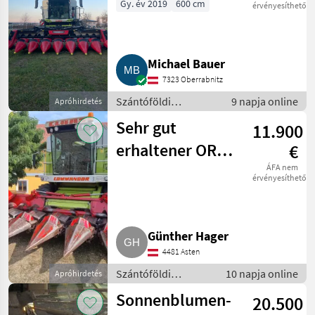
Maispflücker MS
Gy. év 2019
600 cm
érvényesíthető
Horizon 800FB
Michael Bauer
7323 Oberrabnitz
Szántóföldi
9 napja online
Apróhirdetés
betakarítógépek /
Sehr gut
11.900
Kombájn adapter
erhaltener OROS
€
Maispflücker, 6-
ÁFA nem
érvényesíthető
reihig, 75/70 cm
Günther Hager
4481 Asten
Szántóföldi
10 napja online
Apróhirdetés
betakarítógépek /
Sonnenblumen-
20.500
Kombájn adapter