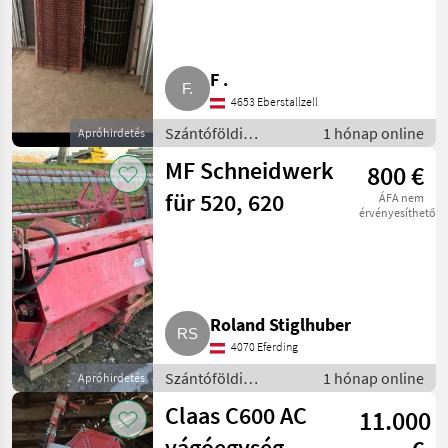
F .
4653 Eberstallzell
Szántóföldi
1 hónap online
Apróhirdetés
betakarítógépek /
MF Schneidwerk
800 €
Kombájn adapter
für 520, 620
ÁFA nem
érvényesíthető
Roland Stiglhuber
4070 Eferding
Szántóföldi
1 hónap online
Apróhirdetés
betakarítógépek /
Claas C600 AC
11.000
Kombájn adapter
vágóegység,