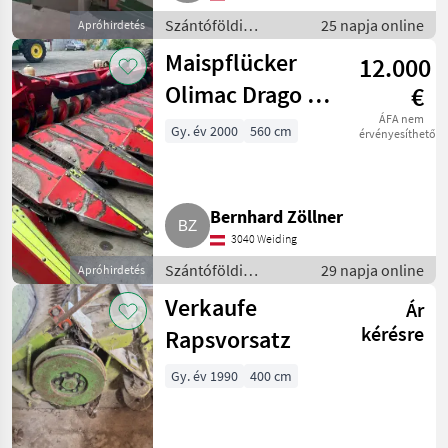
Szántóföldi
25 napja online
Apróhirdetés
betakarítógépek /
Maispflücker
12.000
Kombájn adapter
Olimac Drago 8-
€
reihig
ÁFA nem
Gy. év 2000
560 cm
érvényesíthető
Bernhard Zöllner
3040 Weiding
Szántóföldi
29 napja online
Apróhirdetés
betakarítógépek /
Verkaufe
Ár
Kombájn adapter
kérésre
Rapsvorsatz
Gy. év 1990
400 cm