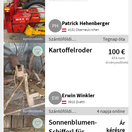
Patrick Hehenberger
4181 Oberneukirchen
Szántóföldi
Tegnap óta
Apróhirdetés
betakarítógépek /
Kartoffelroder
100 €
Kombájn adapter
ÁFA nem
érvényesíthető
Erwin Winkler
3910 Zwettl
Szántóföldi
4 napja online
Apróhirdetés
betakarítógépek /
Sonnenblumen-
Ár
Kombájn adapter
kérésre
Schifferl für