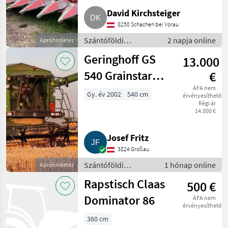
David Kirchsteiger
8250 Schachen bei Vorau
Szántóföldi
2 napja online
Apróhirdetés
betakarítógépek /
Geringhoff GS
13.000
Kombájn adapter
540 Grainstar
€
540
ÁFA nem
Gy. év 2002
540 cm
érvényesíthető
Régi ár
14.000 €
Josef Fritz
3824 Großau
Szántóföldi
1 hónap online
Apróhirdetés
betakarítógépek /
Rapstisch Claas
500 €
Kombájn adapter
Dominator 86
ÁFA nem
érvényesíthető
360 cm