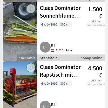
betakarítógépek /
Claas Dominator
1.500
Kombájn adapter
Sonnenblumenvorsatz
€
300 mm
ÁFA nem
Gy. év 1996
300 cm
érvényesíthető
D F
3100 St. Pölten
Szántóföldi
1 hónap online
Apróhirdetés
betakarítógépek /
Claas Dominator
4.500
Kombájn adapter
Rapstisch mit
€
Rapstrenner 12 V
ÁFA nem
Gy. év 1996
300 cm
érvényesíthető
D F