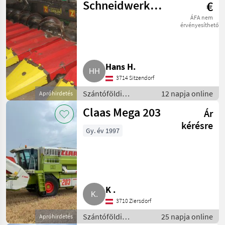
Schneidwerk
€
Ziegler
ÁFA nem
érvényesíthető
Sunflower
Champion
Hans H.
3714 Sitzendorf
Szántóföldi
12 napja online
Apróhirdetés
betakarítógépek /
Claas Mega 203
Ár
Kombájn adapter
kérésre
Gy. év 1997
K .
3710 Ziersdorf
Szántóföldi
25 napja online
Apróhirdetés