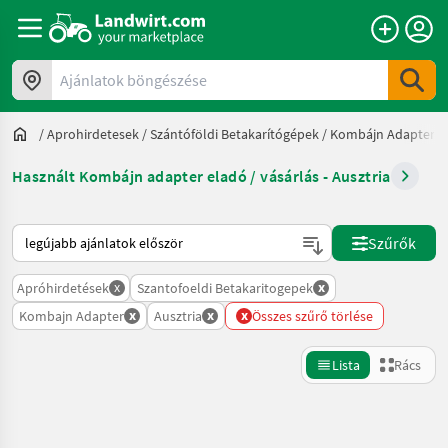
Ajánlatok böngészése
/
Aprohirdetesek
/
Szántóföldi Betakarítógépek
/
Kombájn Adapter
/
Használt Kombájn adapter eladó / vásárlás - Ausztria
Így van sorba rendezve a Landwirt.com-on
Szűrők
x
x
Apróhirdetések
Szantofoeldi Betakaritogepek
x
x
x
Kombajn Adapter
Ausztria
Összes szűrő törlése
Lista
Rács