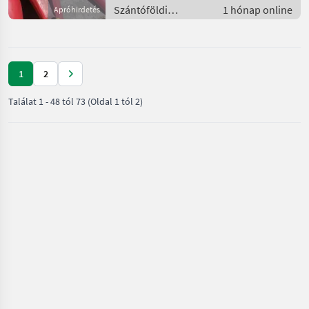
Szántóföldi
1 hónap online
Apróhirdetés
betakarítógépek /
Kombájn adapter
1
2
Találat
1
-
48
tól
73
(Oldal 1 tól 2)