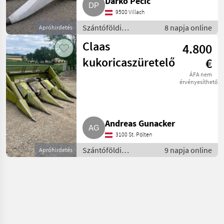
Darko Pecic
9500 Villach
Szántóföldi
8 napja online
Apróhirdetés
betakarítógépek /
Claas
4.800
Kombájn adapter
kukoricaszüretelő
€
ÁFA nem
érvényesíthető
Andreas Gunacker
3100 St. Pölten
Szántóföldi
9 napja online
Apróhirdetés
betakarítógépek /
Kombájn adapter