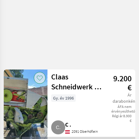
Kombájn adapter
Claas
9.200
Schneidwerk C
€
450
Ár
Gy. év 1996
darabonként
ÁFA nem
érvényesíthető
Régi ár 8.900
€
C .
2091 Oberhöflein