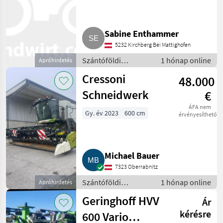
Sabine Enthammer
5232 Kirchberg Bei Mattighofen
Szántóföldi
1 hónap online
Apróhirdetés
betakarítógépek /
Cressoni
48.000
Kombájn adapter
Schneidwerk
€
ÁFA nem
Gy. év 2023
600 cm
érvényesíthető
Michael Bauer
7323 Oberrabnitz
Szántóföldi
1 hónap online
Apróhirdetés
betakarítógépek /
Geringhoff HVV
Ár
Kombájn adapter
kérésre
600 Vario