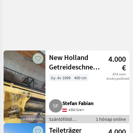
New Holland
4.000
Getreideschneidwerk
€
TX-Serie
ÁFA nem
Gy. év 1999
400 cm
érvényesíthető
Stefan Fabian
4360 Grein
Szántóföldi
1 hónap online
Apróhirdetés
betakarítógépek /
Teileträger
4.000
Kombájn adapter