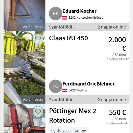
Pöttinger
6
Eduard Kocher
3202 Hofstetten-Grünau
Olimac
5
Szántóföldi
2 napja online
Apróhirdetés
betakarítógépek /
Claas RU 450
Geringhoff
4
2.000
Kombájn adapter
€
Kemper
3
ÁFA nem
érvényesíthető
Mind a 12
megjelenítése
MARKETPLACE
Ferdinand Grießlehner
Kereskedői
3426 Wipfing
Marketplace
Apróhirdetések
ajánlatok
Szántóföldi
2 napja online
Apróhirdetés
betakarítógépek /
Pöttinger Mex 2
550 €
Kombájn adapter
Rotation
ÁFA nem
érvényesíthető
Gy. év 2000
140 cm