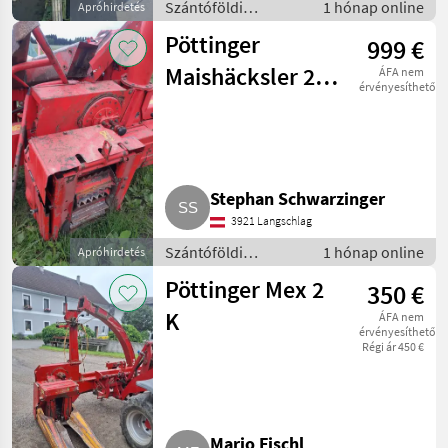
Szántóföldi
1 hónap online
Apróhirdetés
betakarítógépek /
Pöttinger
999 €
Kombájn adapter
Maishäcksler 2-
ÁFA nem
érvényesíthető
Reiher
Stephan Schwarzinger
3921 Langschlag
Szántóföldi
1 hónap online
Apróhirdetés
betakarítógépek /
Pöttinger Mex 2
350 €
Kombájn adapter
K
ÁFA nem
érvényesíthető
Régi ár 450 €
Mario Fischl