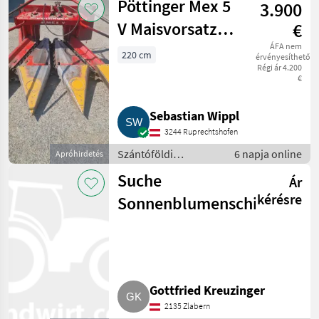
Pöttinger Mex 5
3.900
Kombájn adapter
V Maisvorsatz
€
Pöttinger Mex 5
ÁFA nem
220 cm
érvényesíthető
Régi ár 4.200
V
€
Sebastian Wippl
3244 Ruprechtshofen
Szántóföldi
6 napja online
Apróhirdetés
betakarítógépek /
Suche
Ár
Kombájn adapter
kérésre
Sonnenblumenschiffchen
Gottfried Kreuzinger
2135 Zlabern