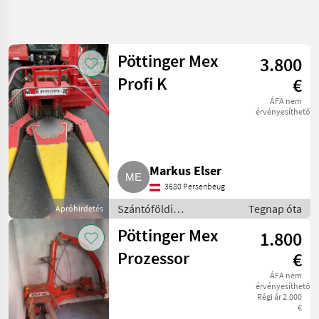
Keresés
pontosítása
Pöttinger Mex
3.800
Kategória
Ország
Szűrők
4
1
Profi K
€
ÁFA nem
73 eredmény
AKTUÁLIS
érvényesíthető
Visszaállítás
ÚTVONAL
megjelenítése
Mezőgazdasági
gépek/eszközök
Markus Elser
Szantofoeldi
Betakaritogepek
3680 Persenbeug
Kombajn
Szántóföldi
Tegnap óta
Apróhirdetés
Adapter
betakarítógépek /
Pöttinger Mex
1.800
Kombájn adapter
KATEGÓRIA
KIVÁLASZTÁSA
Prozessor
€
ÁFA nem
Sonstige
36
érvényesíthető
Régi ár 2.000
€
Claas
13