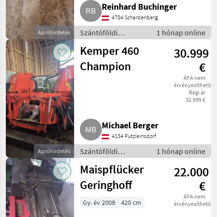
Reinhard Buchinger
4784 Schardenberg
Szántóföldi
1 hónap online
Apróhirdetés
betakarítógépek /
Kemper 460
30.999
Kombájn adapter
Champion
€
ÁFA nem
érvényesíthető
Régi ár
32.999 €
Michael Berger
4134 Putzleinsdorf
Szántóföldi
1 hónap online
Apróhirdetés
betakarítógépek /
Maispflücker
22.000
Kombájn adapter
Geringhoff
€
ÁFA nem
Gy. év 2008
420 cm
érvényesíthető