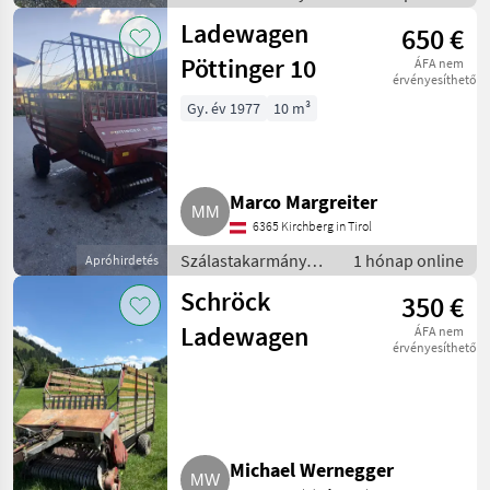
betakarítók /
Ladewagen
650 €
Rendfelszedő
pótkocsi
Pöttinger 10
ÁFA nem
érvényesíthető
Gy. év 1977
10 m³
Marco Margreiter
6365 Kirchberg in Tirol
Szálastakarmány
1 hónap online
Apróhirdetés
betakarítók /
Schröck
350 €
Rendfelszedő
pótkocsi
Ladewagen
ÁFA nem
érvényesíthető
Michael Wernegger