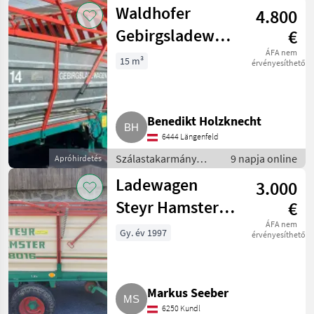
betakarítók /
Waldhofer
4.800
Rendfelszedő
pótkocsi
Gebirgsladewagen
€
LW 14
ÁFA nem
15 m³
érvényesíthető
Benedikt Holzknecht
6444 Längenfeld
Szálastakarmány
9 napja online
Apróhirdetés
betakarítók /
Ladewagen
3.000
Rendfelszedő
pótkocsi
Steyr Hamster
€
8016
ÁFA nem
Gy. év 1997
érvényesíthető
Markus Seeber
6250 Kundl