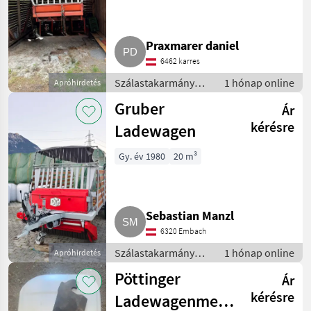
Praxmarer daniel
6462 karres
Szálastakarmány
1 hónap online
Apróhirdetés
betakarítók /
Gruber
Ár
Rendfelszedő
pótkocsi
kérésre
Ladewagen
Gy. év 1980
20 m³
Sebastian Manzl
6320 Embach
Szálastakarmány
1 hónap online
Apróhirdetés
betakarítók /
Pöttinger
Ár
Rendfelszedő
pótkocsi
kérésre
Ladewagenmesser