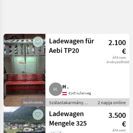
Keresés
pontosítása
Ladewagen für
2.100
Kategória
Ország
Szűrők
4
2
Aebi TP20
€
ÁFA nem
47 eredmény
AKTUÁLIS
érvényesíthető
Visszaállítás
ÚTVONAL
megjelenítése
Mezőgazdasági
gépek/eszközök
H .
Szalastakarmany
Betakaritok
6145 Außerweg
Rendfelszedo
Szálastakarmány
2 napja online
Apróhirdetés
Potkocsi
betakarítók /
Ladewagen
3.500
Rendfelszedő
KATEGÓRIA
pótkocsi
KIVÁLASZTÁSA
Mengele 325
€
ÁFA nem
Sonstige
16