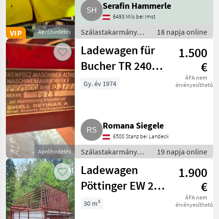
Serafin Hammerle
6493 Mils bei Imst
Szálastakarmány
18 napja online
VIP
Apróhirdetés
betakarítók /
Ladewagen für
1.500
Rendfelszedő
pótkocsi
Bucher TR 2400,
€
Motornummer D
ÁFA nem
Gy. év 1974
érvényesíthető
3455
Romana Siegele
6500 Stanz bei Landeck
Szálastakarmány
19 napja online
Apróhirdetés
betakarítók /
Ladewagen
1.900
Rendfelszedő
pótkocsi
Pöttinger EW 29
€
EW 2
ÁFA nem
30 m³
érvényesíthető