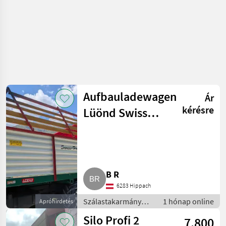
Aufbauladewagen
Ár
kérésre
Lüönd Swiss
Profi
B R
6283 Hippach
Szálastakarmány
1 hónap online
Apróhirdetés
betakarítók /
Silo Profi 2
7.800
Rendfelszedő