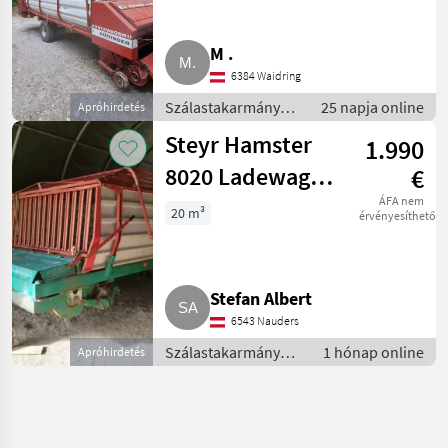
M .
6384 Waidring
Szálastakarmány
25 napja online
Apróhirdetés
betakarítók /
Steyr Hamster
1.990
Rendfelszedő
pótkocsi
8020 Ladewagen
€
mit Zwilling
ÁFA nem
20 m³
érvényesíthető
Stefan Albert
6543 Nauders
Szálastakarmány
1 hónap online
Apróhirdetés
betakarítók /
Rendfelszedő
pótkocsi