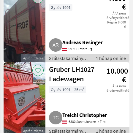
pótkocsi
€
Gy. év 1991
ÁFA nem
érvényesíthető
Régi ár 8.000
€
Andreas Resinger
9971 Hinterburg
Szálastakarmány
1 hónap online
Apróhirdetés
betakarítók /
Gruber LH1027
10.000
Rendfelszedő
pótkocsi
Ladewagen
€
ÁFA nem
Gy. év 1991
25 m³
érvényesíthető
Treichl Christopher
6380 Sankt Johann in Tirol
Szálastakarmány
1 hónap online
Apróhirdetés