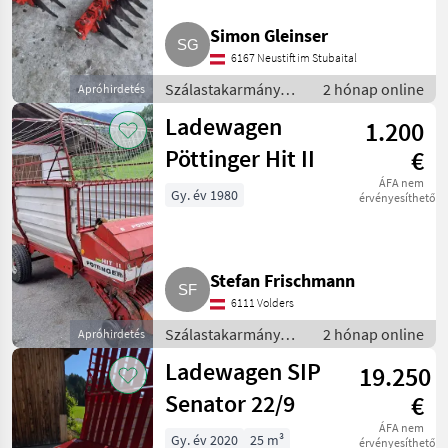
Simon Gleinser
6167 Neustift im Stubaital
Szálastakarmány
2 hónap online
Apróhirdetés
betakarítók /
Ladewagen
1.200
Rendfelszedő
pótkocsi
Pöttinger Hit II
€
ÁFA nem
Gy. év 1980
érvényesíthető
Stefan Frischmann
6111 Volders
Szálastakarmány
2 hónap online
Apróhirdetés
betakarítók /
Ladewagen SIP
19.250
Rendfelszedő
pótkocsi
Senator 22/9
€
ÁFA nem
Gy. év 2020
25 m³
érvényesíthető