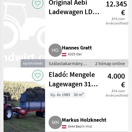
Original Aebi
12.345
Rendfelszedő
pótkocsi
Ladewagen LD
€
31 K oder LD 32
ÁFA nem
érvényesíthető
K oder LD 530 K
Hannes Gratt
6305 Itter
Szálastakarmány
2 hónap online
Apróhirdetés
betakarítók /
Eladó: Mengele
4.000
Rendfelszedő
pótkocsi
Lagewagen 310
€
Quadro
ÁFA nem
Gy. év 1985
30 m³
érvényesíthető
Markus Holzknecht
6444 Bezirk Imst