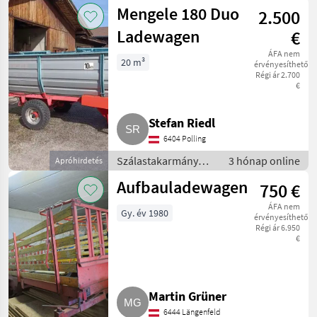
betakarítók /
Mengele 180 Duo
2.500
Rendfelszedő
pótkocsi
Ladewagen
€
ÁFA nem
20 m³
érvényesíthető
Régi ár 2.700
€
Stefan Riedl
6404 Polling
Szálastakarmány
3 hónap online
Apróhirdetés
betakarítók /
Aufbauladewagen
750 €
Rendfelszedő
pótkocsi
ÁFA nem
Gy. év 1980
érvényesíthető
Régi ár 6.950
€
Martin Grüner
6444 Längenfeld