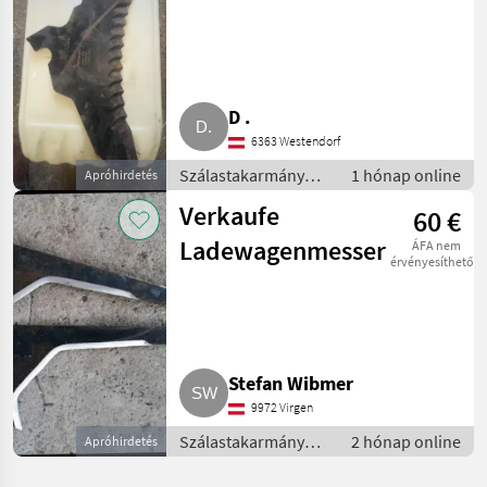
434.170
D .
6363 Westendorf
Szálastakarmány
1 hónap online
Apróhirdetés
betakarítók /
Verkaufe
60 €
Rendfelszedő
pótkocsi
Ladewagenmesser
ÁFA nem
érvényesíthető
Stefan Wibmer
9972 Virgen
Szálastakarmány
2 hónap online
Apróhirdetés
betakarítók /
Rendfelszedő