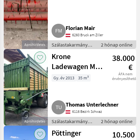
Ernteboss 2
Florian Mair
6260 Bruck am Ziller
Szálastakarmány
2 hónap online
Apróhirdetés
betakarítók /
Krone
38.000
Rendfelszedő
pótkocsi
Ladewagen MX
€
350 GD
ÁFA nem
Gy. év 2013
35 m³
érvényesíthető
Thomas Unterlechner
6116 Bezirk Schwaz
Szálastakarmány
2 hónap online
Apróhirdetés
betakarítók /
Pöttinger
10.500
Rendfelszedő