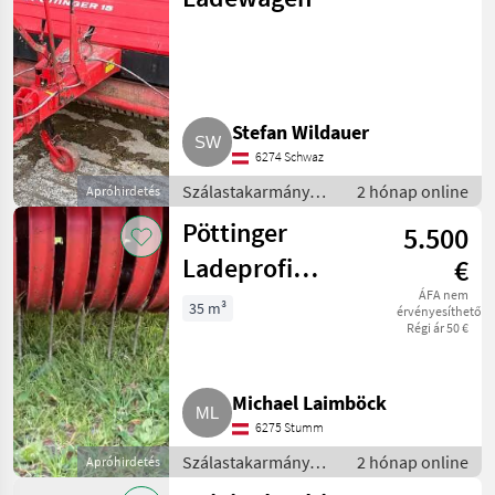
Stefan Wildauer
6274 Schwaz
Szálastakarmány
2 hónap online
Apróhirdetés
betakarítók /
Pöttinger
5.500
Rendfelszedő
pótkocsi
Ladeprofi
€
Ladewagen
ÁFA nem
35 m³
érvényesíthető
Régi ár 50 €
Michael Laimböck
6275 Stumm
Szálastakarmány
2 hónap online
Apróhirdetés
betakarítók /