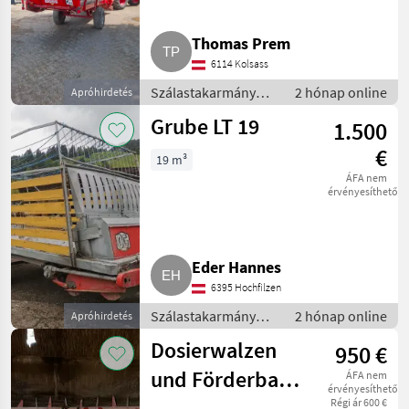
Thomas Prem
6114 Kolsass
Szálastakarmány
2 hónap online
Apróhirdetés
betakarítók /
Grube LT 19
1.500
Rendfelszedő
pótkocsi
€
19 m³
ÁFA nem
érvényesíthető
Eder Hannes
6395 Hochfilzen
Szálastakarmány
2 hónap online
Apróhirdetés
betakarítók /
Dosierwalzen
950 €
Rendfelszedő
pótkocsi
und Förderband
ÁFA nem
érvényesíthető
für Pöttinger
Régi ár 600 €