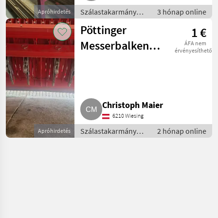
Szálastakarmány
3 hónap online
Apróhirdetés
betakarítók /
Pöttinger
1 €
Rendfelszedő
pótkocsi
Messerbalken
ÁFA nem
érvényesíthető
für Euroboss
und Primo
Christoph Maier
6210 Wiesing
Szálastakarmány
2 hónap online
Apróhirdetés
betakarítók /
Rendfelszedő
pótkocsi