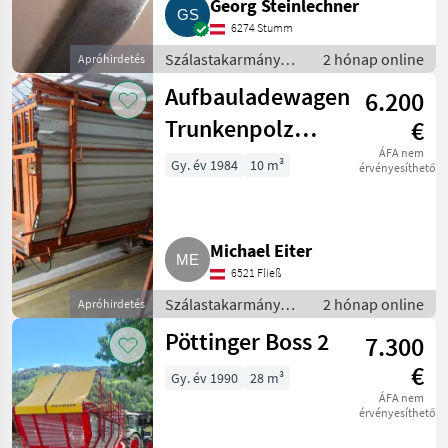
Georg Steinlechner
6274 Stumm
Szálastakarmány
2 hónap online
Apróhirdetés
betakarítók /
Aufbauladewagen
6.200
Rendfelszedő
pótkocsi
Trunkenpolz
€
A/LG 80
ÁFA nem
Gy. év 1984
10 m³
érvényesíthető
Michael Eiter
6521 Fließ
Szálastakarmány
2 hónap online
Apróhirdetés
betakarítók /
Pöttinger Boss 2
7.300
Rendfelszedő
pótkocsi
€
Gy. év 1990
28 m³
ÁFA nem
érvényesíthető