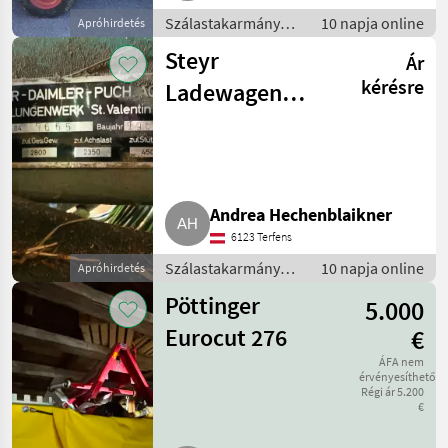
Szálastakarmány
10 napja online
Apróhirdetés
betakarítók /
Steyr
Ár
Rendfelszedő
pótkocsi
kérésre
Ladewagen
Junior
Andrea Hechenblaikner
6123 Terfens
Szálastakarmány
10 napja online
Apróhirdetés
betakarítók /
Pöttinger
5.000
Rendfelszedő
pótkocsi
Eurocut 276
€
ÁFA nem
érvényesíthető
Régi ár 5.200
€