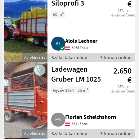
pótkocsi
Siloprofi 3
€
ÁFA nem
50 m³
érvényesíthető
Alois Lechner
6065 Thaur
Szálastakarmány
3 hónap online
Apróhirdetés
betakarítók /
Ladewagen
2.650
Rendfelszedő
pótkocsi
Gruber LM 1025
€
ÁFA nem
Gy. év 1984
25 m³
érvényesíthető
Florian Schelchshorn
6341 Ebbs
Szálastakarmány
3 hónap online
Apróhirdetés