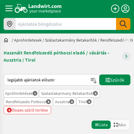
Ajánlatok böngészése
/
Aprohirdetesek
/
Szálastakarmány Betakarítók
/
Rendfelszedő Pótk
Használt Rendfelszedő pótkocsi eladó / vásárlás -
Ausztria / Tirol
Így van sorba rendezve a Landwirt.com-on
Szűrők
x
x
Apróhirdetések
Szalastakarmany Betakaritok
x
x
x
Rendfelszedo Potkocsi
Ausztria
Tirol
x
Összes szűrő törlése
Lista
Rács