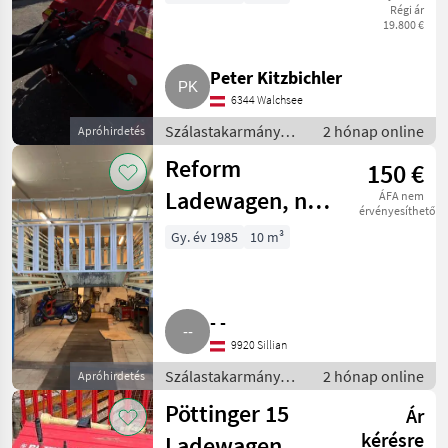
Régi ár
19.800 €
Peter Kitzbichler
6344 Walchsee
Szálastakarmány
2 hónap online
Apróhirdetés
betakarítók /
Reform
150 €
Rendfelszedő
pótkocsi
Ladewagen, nur
ÁFA nem
érvényesíthető
Aufbau
Gy. év 1985
10 m³
- -
9920 Sillian
Szálastakarmány
2 hónap online
Apróhirdetés
betakarítók /
Pöttinger 15
Ár
Rendfelszedő
pótkocsi
kérésre
Ladewagen