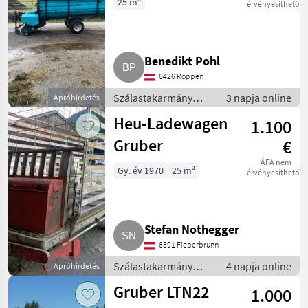
25 m³
érvényesíthető
Pöttinger
8
Aebi
3
Benedikt Pohl
6426 Roppen
Gruber
3
Szálastakarmány
3 napja online
Apróhirdetés
betakarítók /
Heu-Ladewagen
Mengele
3
1.100
Rendfelszedő
pótkocsi
Gruber
€
Steyr
3
ÁFA nem
Gy. év 1970
25 m³
érvényesíthető
Mind a 15
megjelenítése
MARKETPLACE
Stefan Nothegger
Kereskedői
6391 Fieberbrunn
Marketplace
Apróhirdetések
ajánlatok
Szálastakarmány
4 napja online
Apróhirdetés
betakarítók /
Gruber LTN22
1.000
Rendfelszedő
pótkocsi