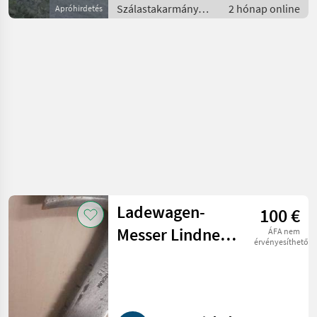
Szálastakarmány
2 hónap online
Apróhirdetés
betakarítók /
Rendfelszedő
pótkocsi
Ladewagen-
100 €
Messer Lindner
ÁFA nem
érvényesíthető
3500s