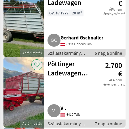
Ladewagen
€
ÁFA nem
Gy. év 1979
20 m³
érvényesíthető
Gerhard Gschnaller
6391 Fieberbrunn
Szálastakarmány
5 napja online
Apróhirdetés
betakarítók /
Pöttinger
2.700
Rendfelszedő
pótkocsi
Ladewagen
€
Trend 2
ÁFA nem
érvényesíthető
V .
6410 Telfs
Szálastakarmány
7 napja online
Apróhirdetés