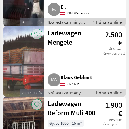
E .
6363 Westendorf
Szálastakarmány
1 hónap online
Apróhirdetés
betakarítók /
Ladewagen
2.500
Rendfelszedő
pótkocsi
Mengele
€
ÁFA nem
érvényesíthető
Klaus Gebhart
6424 Silz
Szálastakarmány
1 hónap online
Apróhirdetés
betakarítók /
Ladewagen
1.900
Rendfelszedő
pótkocsi
Reform Muli 400
€
ÁFA nem
Gy. év 1990
15 m³
érvényesíthető