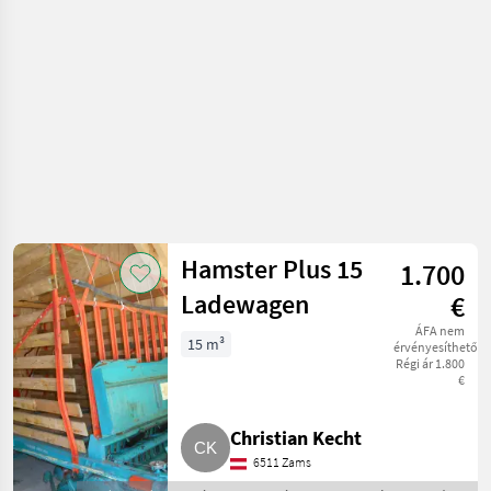
pótkocsi
Hamster Plus 15
1.700
Ladewagen
€
ÁFA nem
15 m³
érvényesíthető
Régi ár 1.800
€
Christian Kecht
6511 Zams