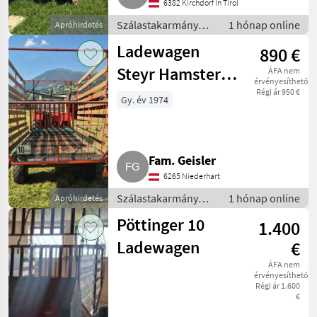
6382 Kirchdorf In Tirol
Szálastakarmány
1 hónap online
Apróhirdetés
betakarítók /
Ladewagen
890 €
Rendfelszedő
pótkocsi
Steyr Hamster
ÁFA nem
érvényesíthető
Plus zu
Régi ár 950 €
Gy. év 1974
verkaufen
Fam. Geisler
6265 Niederhart
Szálastakarmány
1 hónap online
Apróhirdetés
betakarítók /
Pöttinger 10
1.400
Rendfelszedő
pótkocsi
Ladewagen
€
ÁFA nem
érvényesíthető
Régi ár 1.600
€