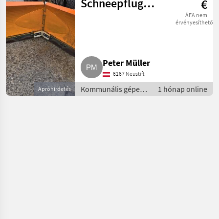
Schneepflug
€
Kugelmann
ÁFA nem
érvényesíthető
V160/74
Peter Müller
6167 Neustift
Kommunális gépek /
1 hónap online
Apróhirdetés
Hótolók és hómarók