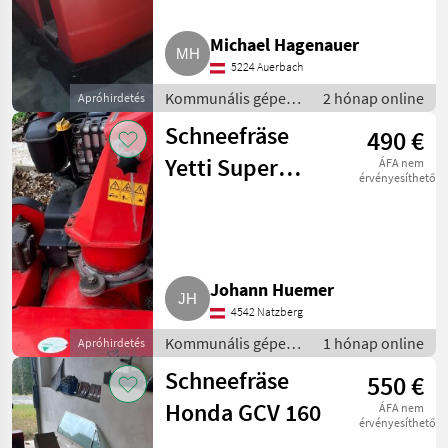
Michael Hagenauer
5224 Auerbach
Kommunális gépek /
2 hónap online
Apróhirdetés
Seprőgép
Schneefräse
490 €
Yetti Super
ÁFA nem
érvényesíthető
Wisconsin
Engineering SF-
1330
Johann Huemer
4542 Natzberg
Kommunális gépek /
1 hónap online
Apróhirdetés
Hómaró
Schneefräse
550 €
Honda GCV 160
ÁFA nem
érvényesíthető