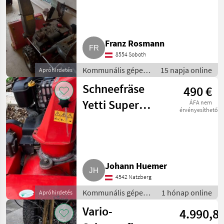
Franz Rosmann
8554 Soboth
Kommunális gépek
15 napja online
Apróhirdetés
/ Hótolók és
Schneefräse
490 €
hómarók
Yetti Super
ÁFA nem
érvényesíthető
Wisconsin
Engineering SF-
1330
Johann Huemer
4542 Natzberg
Kommunális gépek /
1 hónap online
Apróhirdetés
Hómaró
Vario-
4.990,8