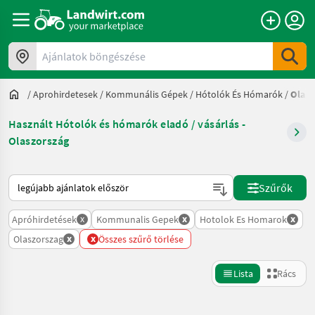
Ajánlatok böngészése
/
Aprohirdetesek
/
Kommunális Gépek
/
Hótolók És Hómarók
/
Olasz
Használt Hótolók és hómarók eladó / vásárlás -
Olaszország
Így van sorba rendezve a Landwirt.com-on
Szűrők
x
x
x
Apróhirdetések
Kommunalis Gepek
Hotolok Es Homarok
x
x
Olaszorszag
Összes szűrő törlése
Lista
Rács