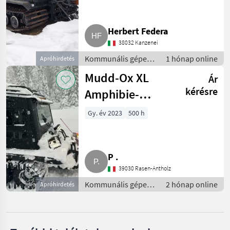
MARKETPLACE
Herbert Federa
Kereskedői
Marketplace
Apróhirdetések
38032 Kanzenei
ajánlatok
Kommunális gépek /
1 hónap online
Apróhirdetés
Hótolók és hómarók
Mudd-Ox XL
Ár
kérésre
Amphibie-
Pistenraupe
Gy. év 2023
500 h
P .
39030 Rasen-Antholz
Kommunális gépek /
2 hónap online
Apróhirdetés
Hótolók és hómarók