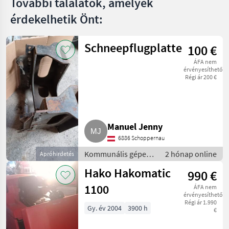
További találatok, amelyek
érdekelhetik Önt:
Schneepflugplatte
100 €
ÁFA nem
érvényesíthető
Régi ár 200 €
Manuel Jenny
6886 Schoppernau
Kommunális gépek /
2 hónap online
Apróhirdetés
Egyéb kommunális
Hako Hakomatic
990 €
eszközök
1100
ÁFA nem
érvényesíthető
Régi ár 1.990
Gy. év 2004
3900 h
€