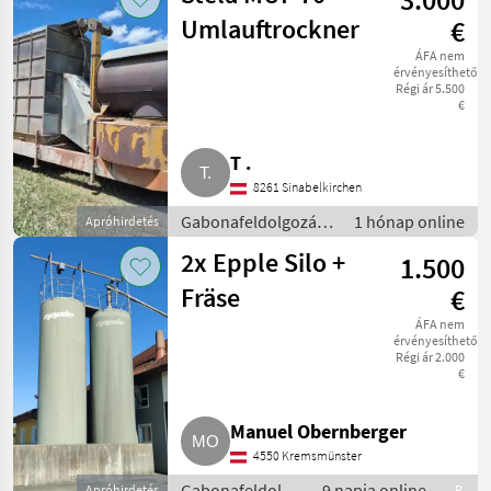
Umlauftrockner
€
ÁFA nem
érvényesíthető
Régi ár 5.500
€
T .
8261 Sinabelkirchen
Gabonafeldolgozás
1 hónap online
Apróhirdetés
/ Magtisztító
2x Epple Silo +
1.500
Fräse
€
ÁFA nem
érvényesíthető
Régi ár 2.000
€
Manuel Obernberger
4550 Kremsmünster
Gabonafeldolgozás
9 napja online
Apróhirdetés
R