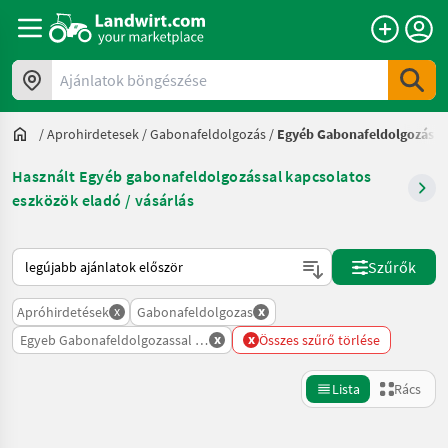
Ajánlatok böngészése
/
Aprohirdetesek
/
Gabonafeldolgozás
/
Egyéb Gabonafeldolgozássa
Használt Egyéb gabonafeldolgozással kapcsolatos
eszközök eladó / vásárlás
Így van sorba rendezve a Landwirt.com-on
Szűrők
x
x
Apróhirdetések
Gabonafeldolgozas
x
x
Egyeb Gabonafeldolgozassal Kapcsolatos Eszkoezoek
Összes szűrő törlése
Lista
Rács