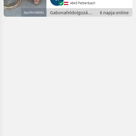
4643 Pettenbach
Gabonafeldolgozás /
6 napja online
Apróhirdetés
Magtisztító