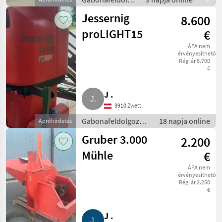
/ Gabonasiló
Jessernig
8.600
proLIGHT15
€
ÁFA nem
érvényesíthető
Régi ár 8.700
€
J .
3910 Zwettl
Gabonafeldolgozás
18 napja online
Apróhirdetés
/ Gabonasiló
Gruber 3.000
2.200
Mühle
€
ÁFA nem
érvényesíthető
Régi ár 2.250
€
J .