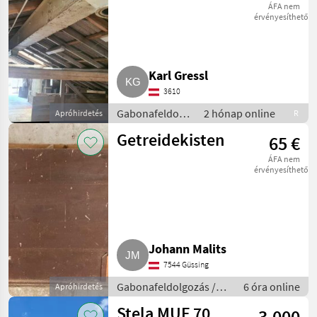
ÁFA nem
érvényesíthető
Karl Gressl
3610
Gabonafeldolgozás
2 hónap online
Apróhirdetés
R
/ Magtisztító
Getreidekisten
65 €
ÁFA nem
érvényesíthető
Johann Malits
7544 Güssing
Gabonafeldolgozás /
6 óra online
Apróhirdetés
Gabonasiló
Stela MUF 70
3.000