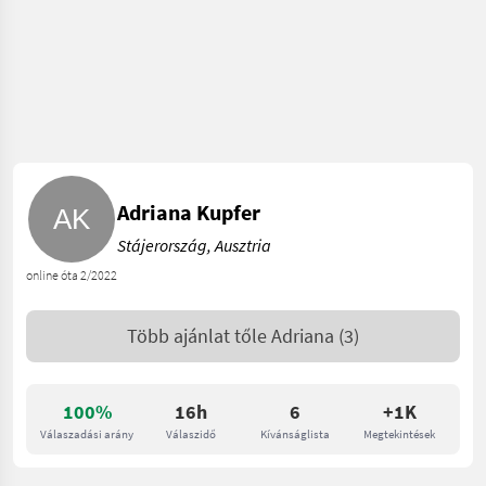
Adriana Kupfer
Stájerország, Ausztria
online óta 2/2022
Több ajánlat tőle
Adriana
(3)
100%
16h
6
+1K
Válaszadási arány
Válaszidő
Kívánságlista
Megtekintések