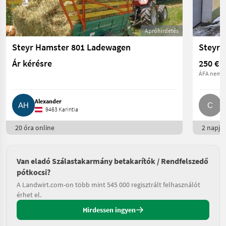
Apróhirdetés
Steyr Hamster 801 Ladewagen
Ár kérésre
250 €
ÁFA nem é
Alexander
C
9463 Karintia
20 óra online
2 napja 
Van eladó Szálastakarmány betakarítók / Rendfelszedő
pótkocsi?
A Landwirt.com-on több mint 545 000 regisztrált felhasználót
érhet el.
Hirdessen ingyen