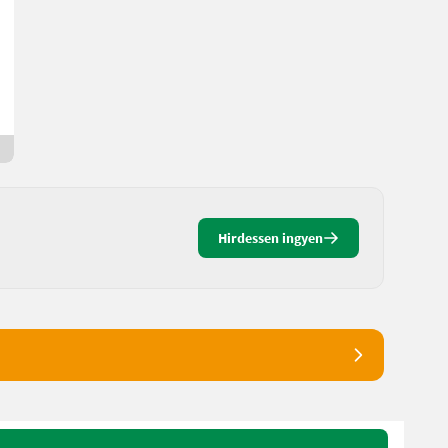
900 €
ÁFA nem érvényesíthető
Gottfried
8564 Stájerország
5 napja online
Hirdessen ingyen