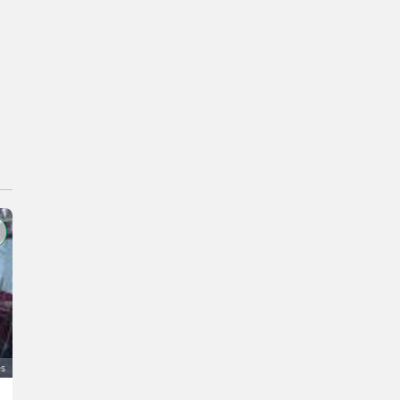
és
Steyr Ladewagen