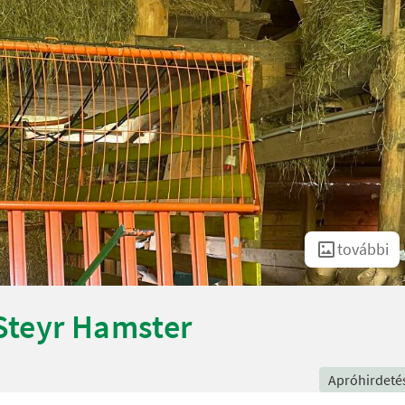
további
Steyr Hamster
Apróhirdeté