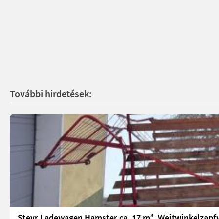
További hirdetések:
Steyr Ladewagen Hamster ca. 17 m³, Weitwinkelzapfw