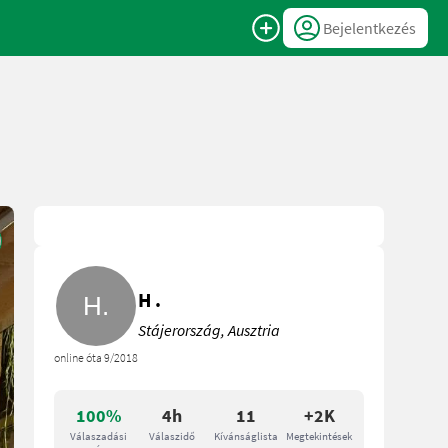
Bejelentkezés
H .
Stájerország, Ausztria
online óta 9/2018
100%
4h
11
+2K
Válaszadási
Válaszidő
Kívánságlista
Megtekintések