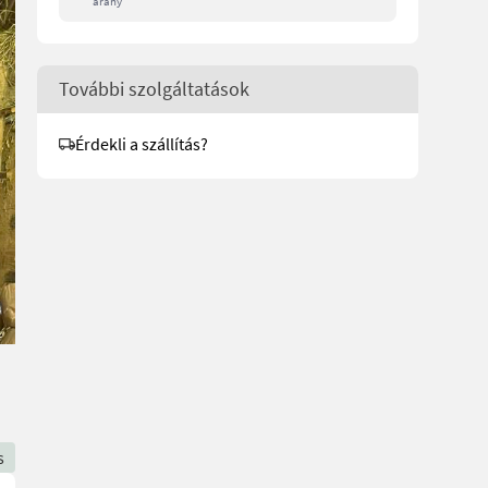
arány
További szolgáltatások
Érdekli a szállítás?
s