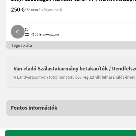
250 €
ÁFA nem érvényesíthető
C.
4153 felső-Ausztria
Tegnap óta
Van eladó Szálastakarmány betakarítók / Rendfelsz
A Landwirt.com-on több mint 545 000 regisztrált felhasználót érhet 
Fontos információk