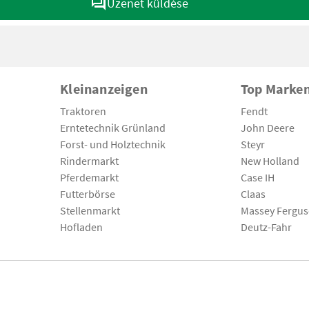
Üzenet küldése
Kleinanzeigen
Top Marke
Traktoren
Fendt
Erntetechnik Grünland
John Deere
Forst- und Holztechnik
Steyr
Rindermarkt
New Holland
Pferdemarkt
Case IH
Futterbörse
Claas
Stellenmarkt
Massey Fergu
Hofladen
Deutz-Fahr