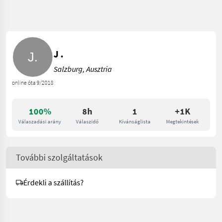
J .
Salzburg, Ausztria
online óta 9/2018
100%
8h
1
+1K
Válaszadási arány
Válaszidő
Kívánságlista
Megtekintések
További szolgáltatások
Érdekli a szállítás?