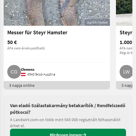
Apróhirdetés
Messer für Steyr Hamster
Steyr 
50 €
1.000 €
ÁFA nem érvényesíthető
ÁFA nem é
Régi ár 990
Clemens
L
4540 felső-Ausztria
3 napja online
3 napja 
Van eladó Szálastakarmány betakarítók / Rendfelszedő
pótkocsi?
A Landwirt.com-on több mint 545 000 regisztrált felhasználót
érhet el.
Hirdessen ingyen