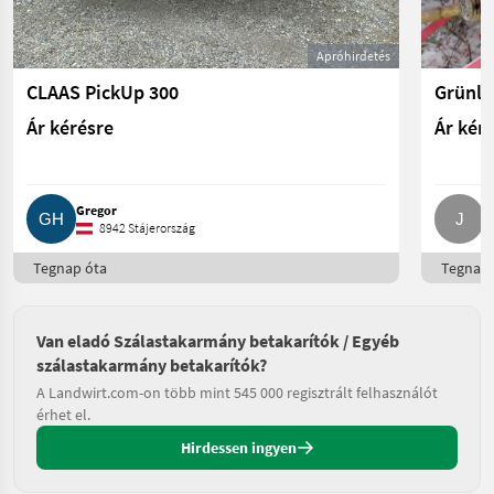
Apróhirdetés
CLAAS PickUp 300
Ár kérésre
Ár kér
Gregor
J
8942 Stájerország
Tegnap óta
Tegnap 
Van eladó Szálastakarmány betakarítók / Egyéb
szálastakarmány betakarítók?
A Landwirt.com-on több mint 545 000 regisztrált felhasználót
érhet el.
Hirdessen ingyen