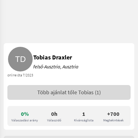
Tobias Draxler
felső-Ausztria, Ausztria
online óta 7/2023
Több ajánlat tőle
Tobias
(1)
0%
0h
1
+700
Válaszadási arány
Válaszidő
Kívánságlista
Megtekintések