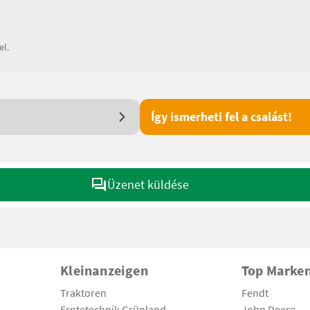
el.
Így ismerheti fel a csalást!
Üzenet küldése
Kleinanzeigen
Top Marke
Traktoren
Fendt
Erntetechnik Grünland
John Deere