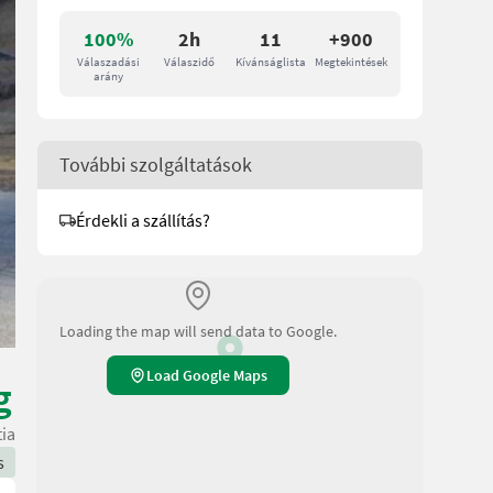
100%
2h
11
+900
Válaszadási
Válaszidő
Kívánságlista
Megtekintések
arány
További szolgáltatások
Érdekli a szállítás?
Loading the map will send data to Google.
Load Google Maps
g
tia
s