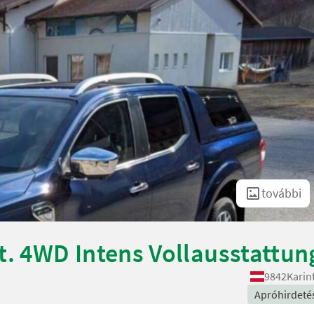
további
t. 4WD Intens Vollausstattun
9842
Karin
Apróhirdeté