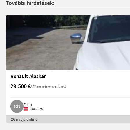
További hirdetések:
Renault Alaskan
29.500 €
ÁFA nem érvényesíthető
Romy
6306 Tirol
26 napja online