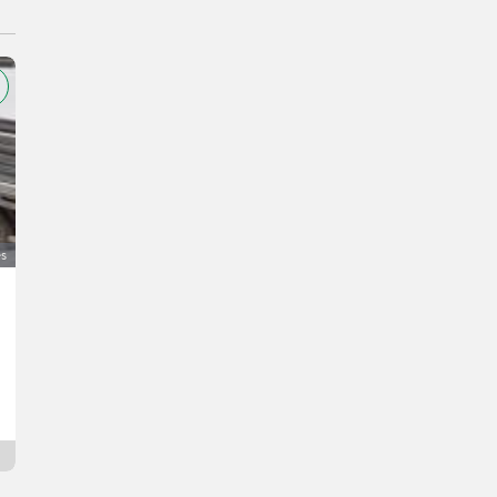
és
Renault Kangoo
6.500 €
ÁFA nem érvényesíthető
Régi ár 7.000 €
Hubert
8943 Stájerország
1 hónap online