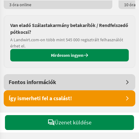
3 óra online
10 óra o
Van eladó Szálastakarmány betakarítók / Rendfelszedő
pótkocsi?
A Landwirt.com-on több mint 545 000 regisztrált felhasználót
érhet el.
Hirdessen ingyen
Fontos információk
Így ismerheti fel a csalást!
Üzenet küldése