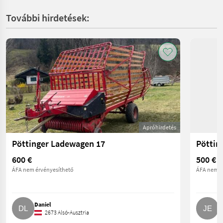
További hirdetések:
Apróhirdetés
Pöttinger Ladewagen 17
Pöttin
600 €
500 €
ÁFA nem érvényesíthető
ÁFA nem é
Daniel
J
2673 Alsó-Ausztria