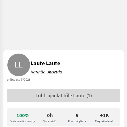
Laute Laute
Karintia, Ausztria
online óta 5/2026
Több ajánlat tőle
Laute
(1)
100%
0h
5
+1K
Válaszadási arány
Válaszidő
Kívánságlista
Megtekintések