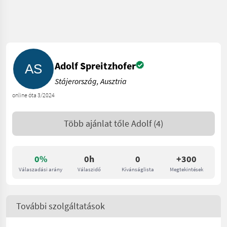
Adolf Spreitzhofer
Stájerország, Ausztria
online óta 3/2024
Több ajánlat tőle
Adolf
(4)
0%
0h
0
+300
Válaszadási arány
Válaszidő
Kívánságlista
Megtekintések
További szolgáltatások