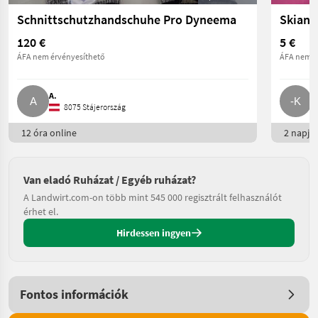
Schnittschutzhandschuhe Pro Dyneema
Skianz
120 €
5 €
ÁFA nem érvényesíthető
ÁFA nem é
A.
-
8075 Stájerország
12 óra online
2 napja 
Van eladó Ruházat / Egyéb ruházat?
A Landwirt.com-on több mint 545 000 regisztrált felhasználót
érhet el.
Hirdessen ingyen
Fontos információk