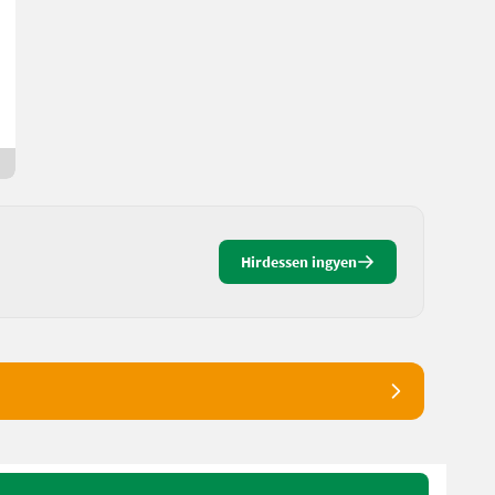
2.700 €
ÁFA nem érvényesíthető
M.
83367 Bajorország
2 napja online
Hirdessen ingyen