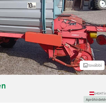
további
en
6404
Ti
Apróhirdeté