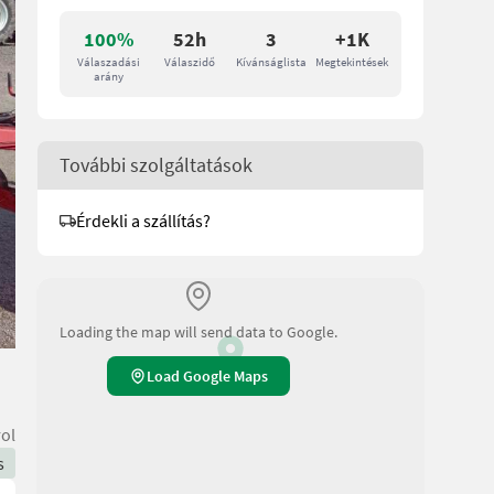
100%
52h
3
+1K
Válaszadási
Válaszidő
Kívánságlista
Megtekintések
arány
További szolgáltatások
Érdekli a szállítás?
Loading the map will send data to Google.
Load Google Maps
rol
s