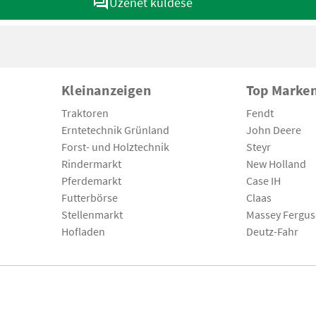
Üzenet küldése
Kleinanzeigen
Top Marke
Traktoren
Fendt
Erntetechnik Grünland
John Deere
Forst- und Holztechnik
Steyr
Rindermarkt
New Holland
Pferdemarkt
Case IH
Futterbörse
Claas
Stellenmarkt
Massey Fergu
Hofladen
Deutz-Fahr