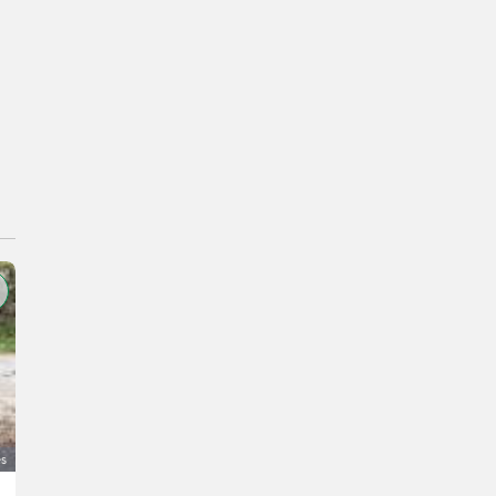
és
Ladewagen, Erntewagen Mengele Super Garant LAW 4