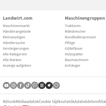
Landwirt.com
Maschinengruppen
Maschinenmarkt
Traktoren
Händlerangebote
Mähdrescher
Kleinanzeigen
Rundballenpressen
Händlersuche
Pflüge
Versteigerungen
Güllefässer
Alle Kategorien
Holzspalter
Alle Marken
Baumaschinen
Anzeige aufgeben
Anhänger
Rólunk
Médiaadatok
Cookie tájékoztatók
Adatvédelem
Álta