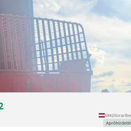
2
6942
Vorarlbe
Apróhirdeté