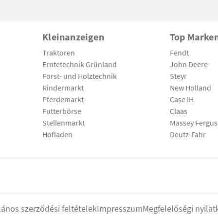
Kleinanzeigen
Top Marke
Traktoren
Fendt
Erntetechnik Grünland
John Deere
Forst- und Holztechnik
Steyr
Rindermarkt
New Holland
Pferdemarkt
Case IH
Futterbörse
Claas
Stellenmarkt
Massey Fergu
Hofladen
Deutz-Fahr
lános szerződési feltételek
Impresszum
Megfelelőségi nyilat