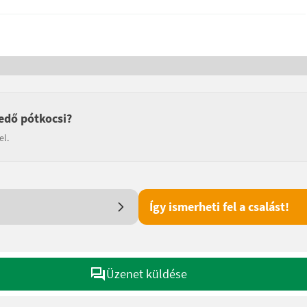
edő pótkocsi?
el.
Így ismerheti fel a csalást!
Üzenet küldése