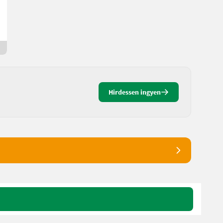
Johann
8083 Stájerország
Tegnap óta
Hirdessen ingyen