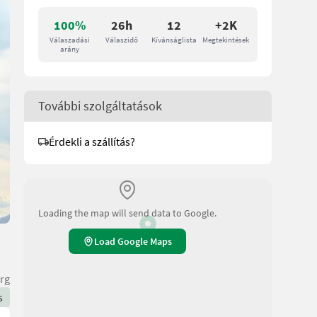
100%
26h
12
+2K
Válaszadási
Válaszidő
Kívánságlista
Megtekintések
arány
További szolgáltatások
Érdekli a szállítás?
Loading the map will send data to Google.
Load Google Maps
rg
s