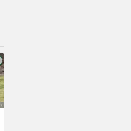
és
Pöttinger Ladewagen
500 €
ÁFA nem érvényesíthető