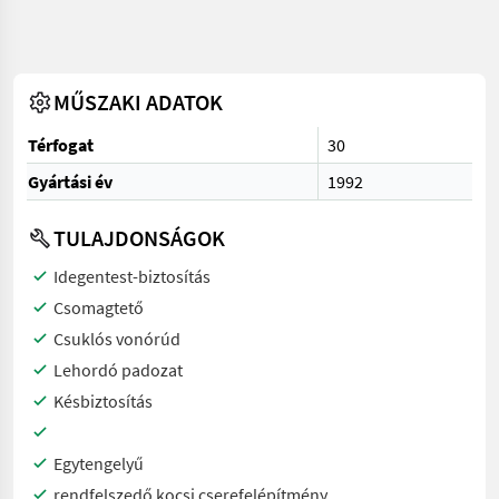
MŰSZAKI ADATOK
Térfogat
30
Gyártási év
1992
TULAJDONSÁGOK
Idegentest-biztosítás
Csomagtető
Csuklós vonórúd
Lehordó padozat
Késbiztosítás
Egytengelyű
rendfelszedő kocsi cserefelépítmény