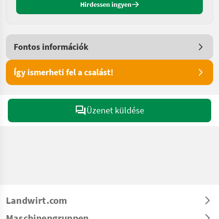
Hirdessen ingyen
Fontos információk
Így ismerheti fel a csalást!
Üzenet küldése
Landwirt.com
Maschinengruppen