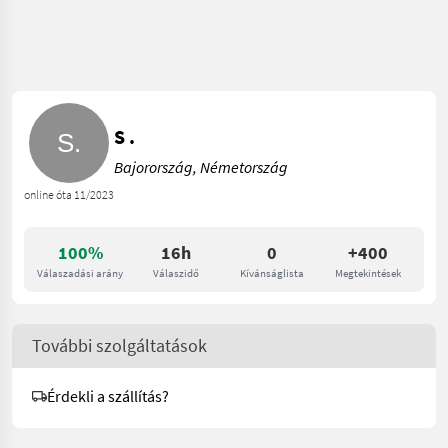
S .
Bajorország, Németország
online óta 11/2023
100%
16h
0
+400
Válaszadási arány
Válaszidő
Kívánságlista
Megtekintések
További szolgáltatások
Érdekli a szállítás?