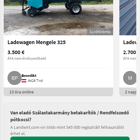
Apróhirdetés
Ladewagen Mengele 325
3.500 €
2.700 €
ÁFA nem érvényesíthető
ÁFA nem é
Benedikt
M
6426 Tirol
13 óra online
2 napja 
Van eladó Szálastakarmány betakarítók / Rendfelszedő
pótkocsi?
A Landwirt.com-on több mint 545 000 regisztrált felhasználót
érhet el.