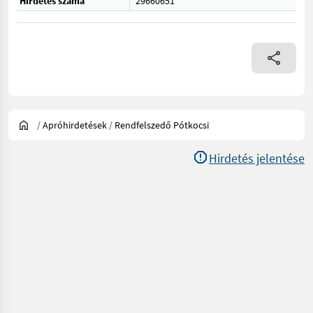
Hirdetés száma
29660651
/
Apróhirdetések
/
Rendfelszedő Pótkocsi
Hirdetés jelentése