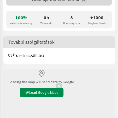
100%
0h
8
+1000
Válaszadási arány
Válaszidő
Kívánságlista
Megtekintések
További szolgáltatások
Érdekli a szállítás?
Loading the map will send data to Google.
Load Google Maps