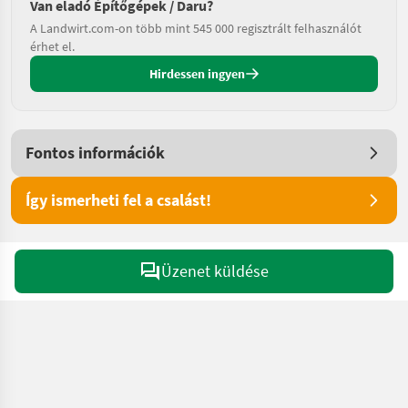
Van eladó Építőgépek / Daru?
A Landwirt.com-on több mint 545 000 regisztrált felhasználót
érhet el.
Hirdessen ingyen
Fontos információk
Így ismerheti fel a csalást!
Üzenet küldése