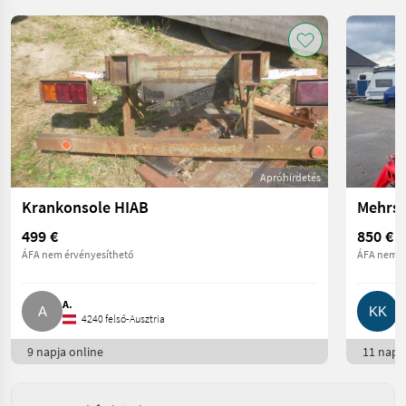
Apróhirdetés
Krankonsole HIAB
499 €
850 €
ÁFA nem érvényesíthető
ÁFA nem é
A.
K
4240 felső-Ausztria
9 napja online
11 napja