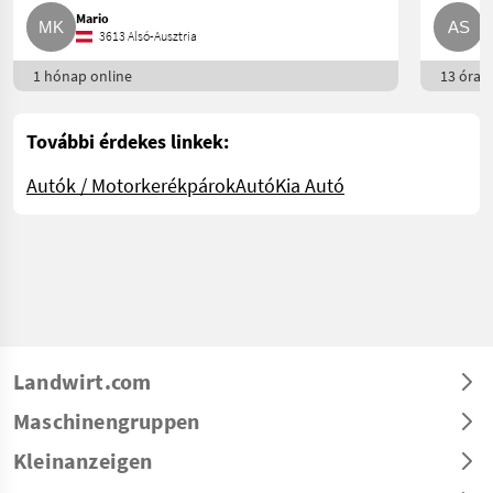
Mario
A
3613 Alsó-Ausztria
1 hónap online
13 óra o
További érdekes linkek:
Autók / Motorkerékpárok
Autó
Kia Autó
Landwirt.com
Maschinengruppen
Kleinanzeigen