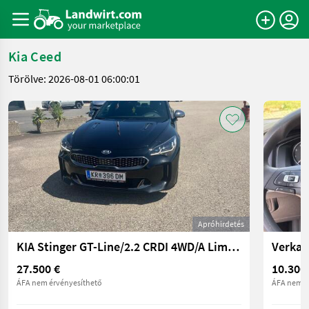
Kia Ceed
Törölve: 2026-08-01 06:00:01
Apróhirdetés
KIA Stinger GT-Line/2.2 CRDI 4WD/A Limousine
Verkau
27.500 €
10.300
ÁFA nem érvényesíthető
ÁFA nem é