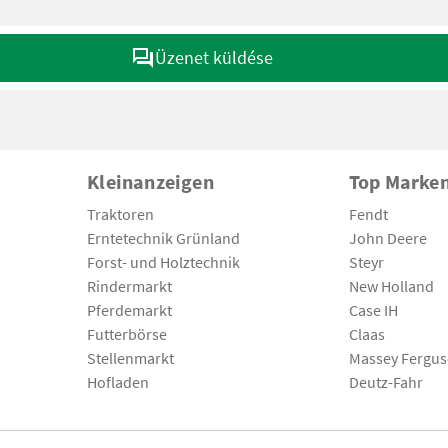
Üzenet küldése
Kleinanzeigen
Top Marke
Traktoren
Fendt
Erntetechnik Grünland
John Deere
Forst- und Holztechnik
Steyr
Rindermarkt
New Holland
Pferdemarkt
Case IH
Futterbörse
Claas
Stellenmarkt
Massey Fergu
Hofladen
Deutz-Fahr