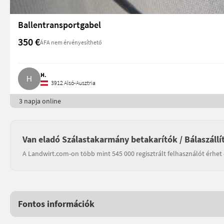
Ballentransportgabel
350 €
ÁFA nem érvényesíthető
H.
3912 Alsó-Ausztria
3 napja online
Van eladó Szálastakarmány betakarítók / Bálaszállí
A Landwirt.com-on több mint 545 000 regisztrált felhasználót érhet 
Fontos információk