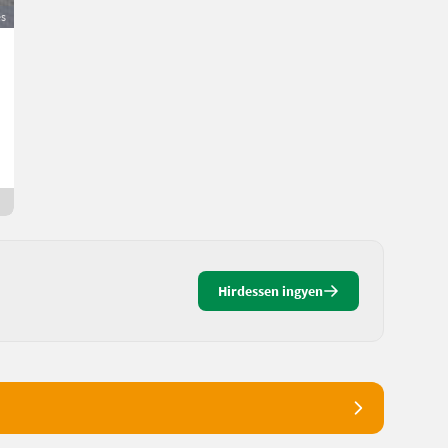
és
Ballenspieße für Palettengabel
333 €
ÁFA nem érvényesíthető
Franz
4074 felső-Ausztria
7 napja online
Hirdessen ingyen