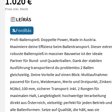
1.020 €
Preis inkl. MwSt
LEÍRÁS
Fordítás
Profi-Ballenspieß: Doppelte Power, Made in Austria.
Maximiere deine Effizienz beim Ballentransport. Dieser extr
robuste Ballenspieß in massiver Bauweise ist der ideale
Partner für Rund- und Quaderballen. Dank der stabilen
Ausführung transportierst du problemlos 2 Ballen
gleichzeitig. Deine Vorteile auf einen Blick: Multiaufnahme:
passend für Euro, Weidemann, Merlo und Dreipunkt, Zinken:
M28x1.100 mm, sicherer Transport: inkl. 2 Rungen für
maximalen Halt, Langlebigkeit: hochwertige Verarbeitung
direkt aus Österreich, vielseitig: perfekt für jeden Betrieb un
alle Ballenformen. Setze auf Qualität, die hält, was sie