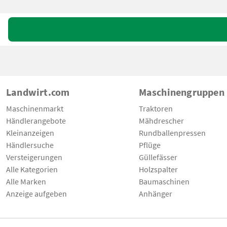
Landwirt.com
Maschinengruppen
Maschinenmarkt
Traktoren
Händlerangebote
Mähdrescher
Kleinanzeigen
Rundballenpressen
Händlersuche
Pflüge
Versteigerungen
Güllefässer
Alle Kategorien
Holzspalter
Alle Marken
Baumaschinen
Anzeige aufgeben
Anhänger