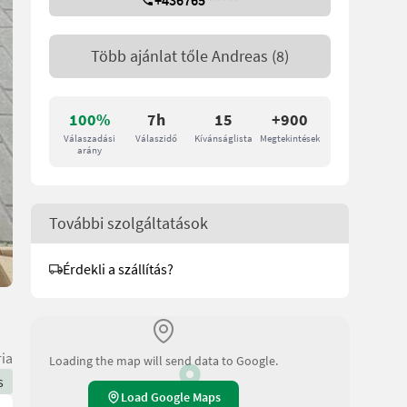
+436765 *****
Több ajánlat tőle
Andreas
(8)
100%
7h
15
+900
Válaszadási
Válaszidő
Kívánságlista
Megtekintések
arány
További szolgáltatások
Érdekli a szállítás?
ria
Loading the map will send data to Google.
s
Load Google Maps