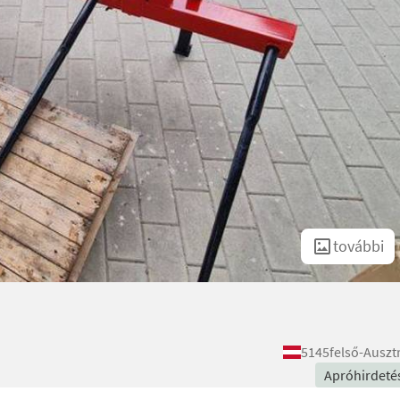
további
5145
felső-Auszt
Apróhirdeté