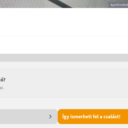
Apróhirdet
tó?
el.
Így ismerheti fel a csalást!