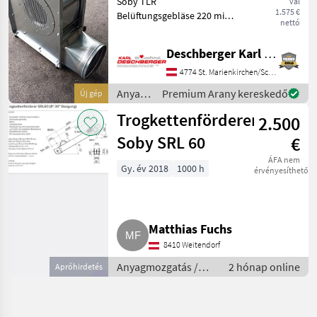
Soby TLR
val
1.575 €
Belüftungsgebläse 220 mit
nettó
2, 2 kW Motor, einseitig
saugend, fahrbar mit
Deschberger Karl Landtechnik GesmbH & Co KG
Handgriff, Ausblasstutzen
Dm 300 mm, Ausführung
4774 St. Marienkirchen/Schärding
verzinkt mit
Anyagmozgatás
Premium Arany kereskedő
Új gép
Motorschutzschalter mit
/ Soby
Trogkettenförderer
2.500
Soby SRL 60
€
ÁFA nem
Gy. év 2018
1000 h
érvényesíthető
Matthias Fuchs
8410 Weitendorf
Anyagmozgatás /
2 hónap online
Apróhirdetés
Ventillátor