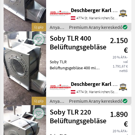
saugend, fahrbar mit
Deschberger Karl Landtechnik GesmbH & Co KG
Handgriff, Ausblasstutzen
Buchmann
Dm 300 mm, Ausführung
4774 St. Marienkirchen/Schärding
verzinkt mit
Gruber
Anyagmozgatás
Premium Arany kereskedő
Új gép
Motorschutzschalter mit
/ Soby
Soby TLR 400
2.150
Mengele
Belüftungsgebläse
€
Epple
20 % ÁFA-
Soby TLR
val
Mind a 7
1.791,67 €
Belüftungsgebläse 400 mit
megjelenítése
nettó
4, 0 kW Motor, einseitig
saugend, fahrbar mit
MARKETPLACE
Deschberger Karl Landtechnik GesmbH & Co KG
Handgriff, Ausblasstutzen
Dm 300 mm, Ausführung
Kereskedői
4774 St. Marienkirchen/Schärding
Marketplace
Apróhirdetések
verzinkt mit
ajánlatok
Anyagmozgatás
Premium Arany kereskedő
Új gép
Motorschutzschalter mit
/ Soby
Soby TLR 220
1.890
Belüftungsgebläse
€
20 % ÁFA-