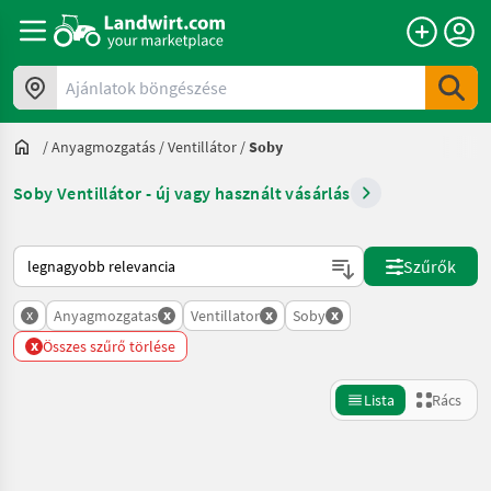
Ajánlatok böngészése
/
Anyagmozgatás
/
Ventillátor
/
Soby
Soby Ventillátor - új vagy használt vásárlás
Így van sorba rendezve a Landwirt.com-on
Szűrők
x
x
x
x
Anyagmozgatas
Ventillator
Soby
x
Összes szűrő törlése
Lista
Rács