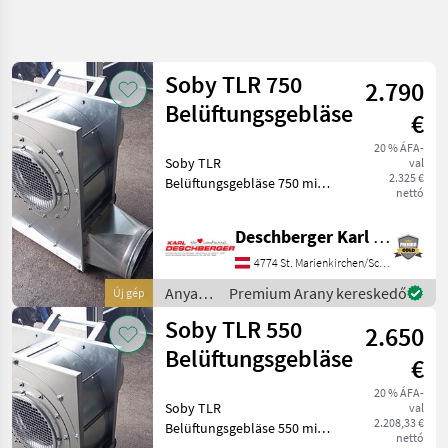
Keresés
pontosítása
Soby TLR 750
2.790
Kategória
Ország
Szűrők
4
Belüftungsgebläse
€
20 % ÁFA-
5 eredmény
AKTUÁLIS
Soby TLR
Visszaállítás
val
ÚTVONAL
megjelenítése
2.325 €
Belüftungsgebläse 750 mit
nettó
Mezőgazdasági
7, 5 kW Motor, einseitig
gépek/eszközök
saugend, fahrbar mit
Deschberger Karl Landtechnik GesmbH & Co KG
Handgriff, Ausblasstutzen
Anyagmozgatas
Dm 300 mm, Ausführung
4774 St. Marienkirchen/Schärding
Ventillator
verzinkt mit
Anyagmozgatás
Premium Arany kereskedő
Új gép
Motorschutzschalter mit
Soby
/ Soby
Soby TLR 550
2.650
KATEGÓRIA
Belüftungsgebläse
KIVÁLASZTÁSA
€
20 % ÁFA-
Soby
Soby TLR
val
2.208,33 €
Belüftungsgebläse 550 mit
nettó
Auer
5, 5 kW Motor, einseitig