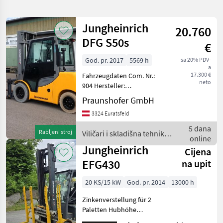
pretragu
Jungheinrich
20.760
Kategorija
Država
Filtri
3
DFG S50s
€
God. pr. 2017
5569 h
sa 20% PDV-
Prikaži 8
TRENUTNA
Poništi
a
STAZA
rezultata
17.300 €
Fahrzeugdaten Com. Nr.:
neto
Poljoprivredna
904 Hersteller:
tehnika
Jungheinrich Typ: DFG S50s
Praunshofer GmbH
Bauart: Frontstapler
Vilicari I
3324 Euratsfeld
Skladisna
Antriebsart: Diesel
Tehnika
Tragkraft: 5000
5 dana
Rabljeni stroj
Viličari i skladišna tehnika /
Betriebsstunden: 5569
Vilicari
online
Jungheinrich
Baujahr:
Jungheinrich
Cijena
ODABERITE
EFG430
na upit
KATEGORIJU
20 KS/15 kW
God. pr. 2014
13000 h
Jungheinrich
4
Zinkenverstellung für 2
Sonstige
2
Paletten Hubhöhe
5000mm, Tragkraft 3000kg.