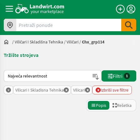
Pretraži ponude
/
Viličari I Skladišna Tehnika
/
Viličari
/
Chx_grp114
Tržište strojeva
Tako se sortira na Landwirt.com
Filtri
1
x
x
x
x
Vilicari I Skladisna Tehnika
Vilicari
Izbriši sve filtre
Popis
Rešetka
Precizirajte