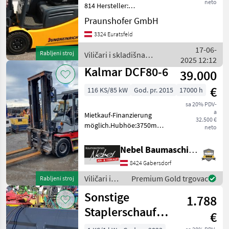
neto
814 Hersteller:
Jungheinrich Typ: EFG216
Praunshofer GmbH
Bauart: Frontstapler
3324 Euratsfeld
Antriebsart: Elektro
Tragkraft: 1600
17-06-
Rabljeni stroj
Viličari i skladišna
Betriebsstunden: 7762
2025 12:12
tehnika / Jungheinrich
Baujahr: 2
Kalmar DCF80-6
39.000
€
116 KS/85 kW
God. pr. 2015
17000 h
sa 20% PDV-
a
Mietkauf-Finanzierung
32.500 €
möglich.Hubhöe:3750mm,
neto
Hydrauische
Zinkenverstellung. Gorivo:
Nebel Baumaschinen
Dizel, Podizna snaga (mm):
8424 Gabersdorf
od 5.000, Tip tova: Dupleks,
, Kabina, Hidraulično
Viličari i
Premium Gold trgovac
Rabljeni stroj
zaključav
skladišna
Sonstige
1.788
tehnika /
Kalmar
Staplerschaufel
€
hydraulisch von