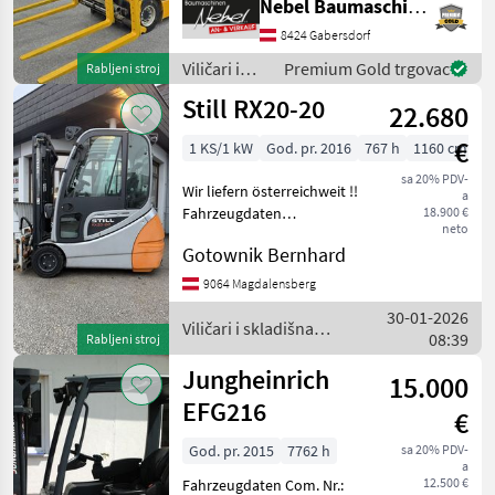
Nebel Baumaschinen
Kalmar
1
Gorivo: , Podizna snaga
(mm): 3000 do 5000, Tip
8424 Gabersdorf
tova: Dupleks, , Kabina,
Still
1
Viličari i
Premium Gold trgovac
Rabljeni stroj
Hidraulično zaključavanje
skladišna
Still RX20-20
uređa
22.680
tehnika /
MARKETPLACE
Jungheinrich
€
1 KS/1 kW
God. pr. 2016
767 h
1160 cm
Ponude
Mali
Marketplace
trgovaca
oglasi
sa 20% PDV-
Wir liefern österreichweit !!
a
Fahrzeugdaten
18.900 €
neto
Hersteller:Still Typ:RX20-20
Gotownik Bernhard
Bauart:Elektro 3 Rad-
Stapler Antriebsart:Elektro
9064 Magdalensberg
Tragkraft:2000 kg
30-01-2026
Baujahr:2016 St
Viličari i skladišna
08:39
Rabljeni stroj
tehnika / Still
Jungheinrich
15.000
EFG216
€
God. pr. 2015
7762 h
sa 20% PDV-
a
12.500 €
Fahrzeugdaten Com. Nr.: