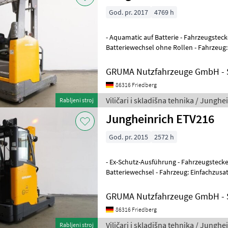
God. pr. 2017
4769 h
- Aquamatic auf Batterie - Fahrzeugsteck
Batteriewechsel ohne Rollen - Fahrzeug:
Mast: Einfachzusatzhydraulik
GRUMA Nutzfahrzeuge GmbH - S
86316 Friedberg
Viličari i skladišna tehnika / Junghe
Rabljeni stroj
Jungheinrich ETV216
God. pr. 2015
2572 h
- Ex-Schutz-Ausführung - Fahrzeugstecker
Batteriewechsel - Fahrzeug: Einfachzusat
GRUMA Nutzfahrzeuge GmbH - S
86316 Friedberg
Viličari i skladišna tehnika / Junghe
Rabljeni stroj