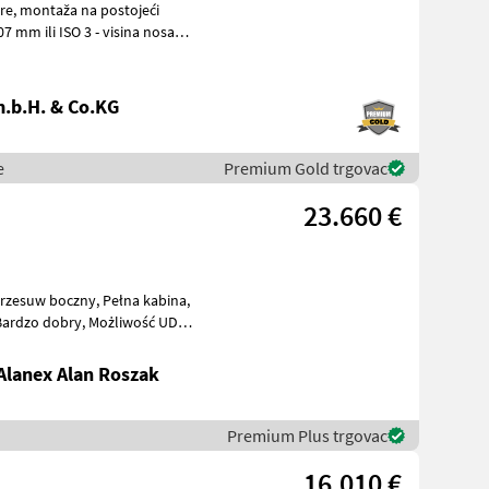
.b.H. & Co.KG
e
Premium Gold trgovac
23.660 €
ry, Możliwość UDT
lanex Alan Roszak
Premium Plus trgovac
16.010 €