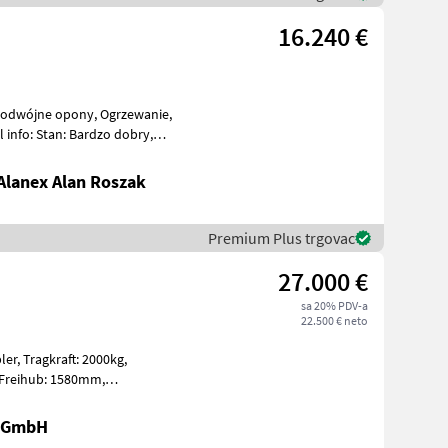
16.240 €
lanex Alan Roszak
Premium Plus trgovac
27.000 €
sa 20% PDV-a
22.500 € neto
000kg,
Lithium-Ionen 80V 2
r GmbH