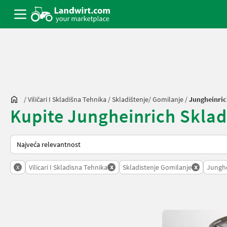
/
Viličari I Skladišna Tehnika
/
Skladištenje/ Gomilanje
/
Jungheinri
Kupite Jungheinrich Skladiš
Tako se sortira na Landwirt.com
x
x
x
Vilicari I Skladisna Tehnika
Skladistenje Gomilanje
Junghe