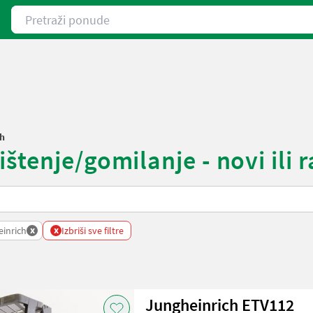
Pretraži ponude
ch
tenje/gomilanje - novi ili r
x
x
inrich
Izbriši sve filtre
Jungheinrich ETV112