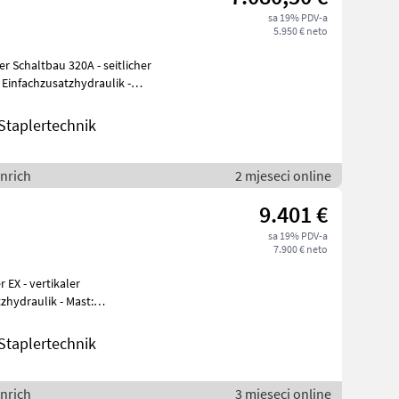
sa 19% PDV-a
5.950 € neto
er Schaltbau 320A - seitlicher
 Einfachzusatzhydraulik -
taplertechnik
inrich
2 mjeseci online
9.401 €
sa 19% PDV-a
7.900 € neto
 EX - vertikaler
zhydraulik - Mast:
Einfachzusatzhydraulik - Seitenschieber, integrie
taplertechnik
inrich
3 mjeseci online