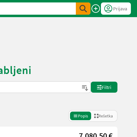
Prijava
abljeni
Filtri
Popis
Rešetka
7.080,50 €