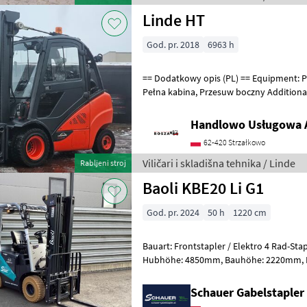
Linde HT
God. pr. 2018
6963 h
== Dodatkowy opis (PL) == Equipment: Podwójne opony, Ogrzewanie,
Pełna kabina, Przesuw boczny Additional info: Stan: Bardzo dobry,
Możliwość UDT Gorivo: Gas, T
Handlowo Usługowa A
62-420 Strzałkowo
Viličari i skladišna tehnika / Linde
Rabljeni stroj
Baoli KBE20 Li G1
God. pr. 2024
50 h
1220 cm
Bauart: Frontstapler / Elektro 4 Rad-Stapler, Tragkraft: 2
Hubhöhe: 4850mm, Bauhöhe: 2220mm, Freihub: 1580mm,
Gabellänge: 1200mm, Batterie: 
Schauer Gabelstaple