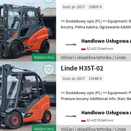
God. pr. 2017
10895 h
== Dodatkowy opis (PL) == Equipment: Wolny skok wideł, Przesuw
boczny, Pełna kabina, Ogrzewanie Additional info: Stan: Bardzo dobry,
Możliwość UDT Gorivo: Gas
Handlowo Usługowa A
62-420 Strzałkowo
Viličari i skladišna tehnika / Linde
Rabljeni stroj
Linde H35T-02
God. pr. 2017
13546 h
== Dodatkowy opis (PL) == Equipment: Półkabina, Ogrzewanie,
Przesuw boczny Additional info: Stan: Bardzo dobr
Gorivo: Gas, Tip tova: Standard V
Handlowo Usługowa A
62-420 Strzałkowo
Viličari i skladišna tehnika / Linde
Rabljeni stroj