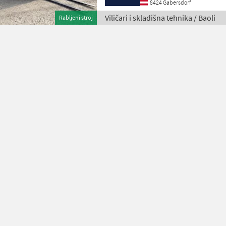
8424 Gabersdorf
Viličari i skladišna tehnika / Baoli
Rabljeni stroj