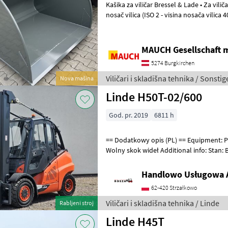
Kašika za viličar Bressel & Lade • Za viličare, montaža na postojeći
nosač vilica (ISO 2 - visina nosača vilica 407 mm ili ISO 3 - visina nosača
vilica 508 mm) • V
MAUCH Gesellschaft m
5274 Burgkirchen
Viličari i skladišna tehnika / Sonstig
Nova mašina
Linde H50T-02/600
God. pr. 2019
6811 h
== Dodatkowy opis (PL) == Equipment: Przesuw boczny, Pełna kabina,
Wolny skok wideł Additional info: Stan: Bardzo dob
Gorivo: Gas, Tip tova: T
Handlowo Usługowa A
62-420 Strzałkowo
Viličari i skladišna tehnika / Linde
Rabljeni stroj
Linde H45T