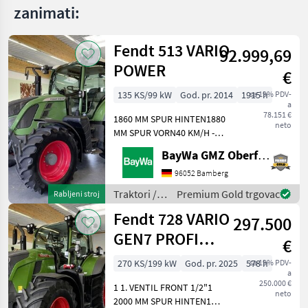
Explorer
zanimati:
55 DT
LK
Fendt 513 VARIO
92.999,69
MARKETPLACE
POWER
€
Ponude
Mali
Marketplace
135 KS/99 kW
God. pr. 2014
1915 h
sa 19% PDV-
trgovaca
oglasi
a
78.151 €
1860 MM SPUR HINTEN1880
neto
MM SPUR VORN40 KM/H -
AUSFÜHRUNGARBEITSSCHEINWERFER
BayWa GMZ Oberfranken
DACH
VORNEARBEITSSCHEINWERFER
96052 Bamberg
KOTFLÜGELAUTOM.
Traktori /
Premium Gold trgovac
Rabljeni stroj
ANHÄNGEKUPPLUNG 38ER
Fendt
Fendt 728 VARIO
BOLZENBODENMATTE
297.500
KABIN
GEN7 PROFI
€
PLUS
270 KS/199 kW
God. pr. 2025
578 h
sa 19% PDV-
a
250.000 €
1 1. VENTIL FRONT 1/2"1
neto
2000 MM SPUR HINTEN1