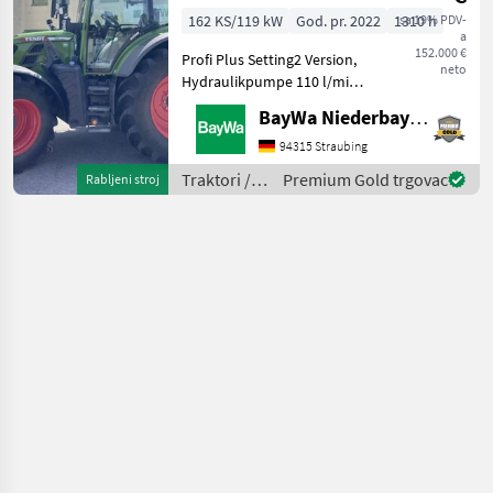
PLUS
162 KS/119 kW
God. pr. 2022
1310 h
sa 19% PDV-
a
152.000 €
Profi Plus Setting2 Version,
neto
Hydraulikpumpe 110 l/min,
Spurführung RTK Novatel,
BayWa Niederbayern
Section Control,
Frontladeranbauteile Fendt
94315 Straubing
Cargo, Diese Maschine steht
Traktori /
Premium Gold trgovac
Rabljeni stroj
an unserem Bay
Fendt