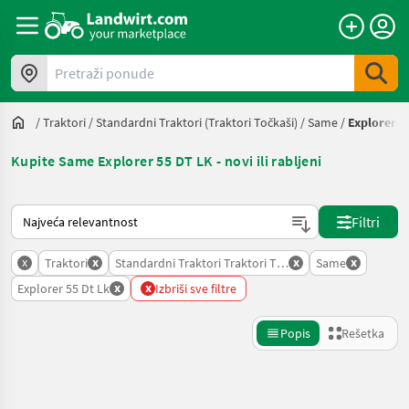
Pretraži ponude
/
Traktori
/
Standardni Traktori (traktori Točkaši)
/
Same
/
Explorer 5
Kupite Same Explorer 55 DT LK - novi ili rabljeni
Tako se sortira na Landwirt.com
Filtri
x
x
x
x
Traktori
Standardni Traktori Traktori Tockasi
Same
x
x
Explorer 55 Dt Lk
Izbriši sve filtre
Popis
Rešetka