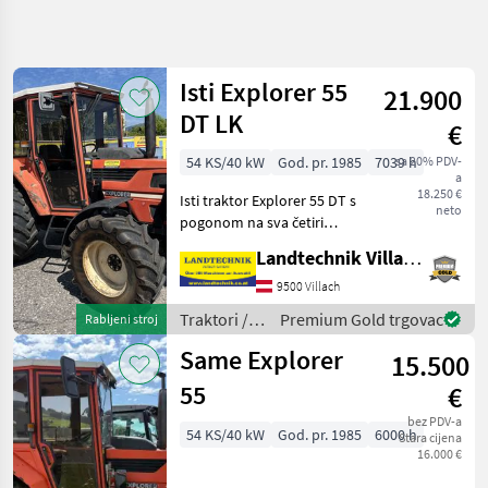
Precizirajte
pretragu
Isti Explorer 55
21.900
Kategorija
Država
Filtri
5
DT LK
€
54 KS/40 kW
God. pr. 1985
7039 h
sa 20% PDV-
Prikaži 2
TRENUTNA
Poništi
a
STAZA
rezultata
18.250 €
Isti traktor Explorer 55 DT s
neto
Poljoprivredna
pogonom na sva četiri
tehnika
kotača, udobnom kabinom,
Landtechnik Villach GmbH
ventilacijom, radiom,
Traktori
kontinuirano podesivom
9500 Villach
Standardni
vučnom rudom, 1 x
Traktori
Traktori /
Premium Gold trgovac
Rabljeni stroj
dvostruko djelujućim, 1 x
Traktori
Same
Tockasi
Same Explorer
15.500
Same
55
€
Explorer
bez PDV-a
55 Dt Lk
54 KS/40 kW
God. pr. 1985
6000 h
Stara cijena
16.000 €
ODABERITE
KATEGORIJU