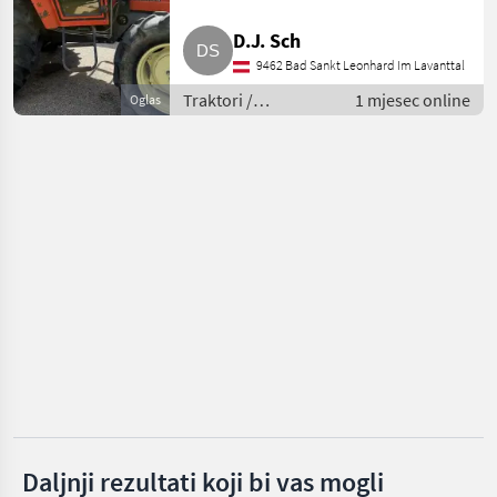
D.J. Sch
Same
9462 Bad Sankt Leonhard Im Lavanttal
John Deere
Traktori /
1 mjesec online
Oglas
Standardni traktori
Fendt
(traktori točkaši)
New Holland
Steyr
Claas
Prikaži
sve
(48)
MODEL
Daljnji rezultati koji bi vas mogli