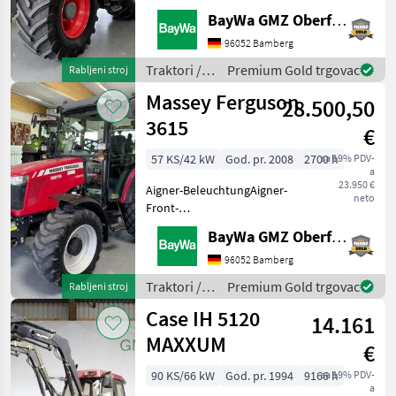
2030 MM SPUR VORN1 3-
BayWa GMZ Oberfranken
PKT.KAT.2/3 SK/HYDR.
ABSTÜTZUNG1 4 USB
96052 Bamberg
ANSCHLÜSSE ARMLEHNE1
Traktori /
Premium Gold trgovac
Rabljeni stroj
60 KM/H - AUSFÜHRUNG1
Fendt
Massey Ferguson
7POLIGE ANHÄNGERS
28.500,50
3615
€
57 KS/42 kW
God. pr. 2008
2700 h
sa 19% PDV-
a
23.950 €
Aigner-BeleuchtungAigner-
neto
Front­
hydraulikInnenspiegelAutomatische
BayWa GMZ Oberfranken
AnhängekupplungBeifahrersitz
mit
96052 Bamberg
SicherheitsgurtDrehbare
Traktori /
Premium Gold trgovac
Rabljeni stroj
VorderradkotflügelExterne
Massey
Case IH 5120
Hubwerksbetä
14.161
Ferguson
MAXXUM
€
90 KS/66 kW
God. pr. 1994
9166 h
sa 19% PDV-
a