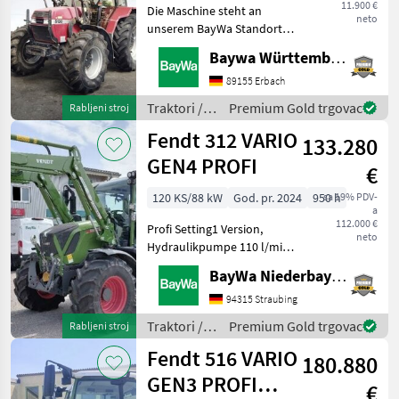
11.900 €
Die Maschine steht an
neto
unserem BayWa Standort in
DE-89155 Erbach.Gerne
Baywa Württemberg
steht Ihnen Herr Straub
unter Tel.: 07305 173 52 für
89155 Erbach
Ihre Anfrage zur
Traktori /
Premium Gold trgovac
Rabljeni stroj
Verfügung!Case Maxxum
Case IH
Fendt 312 VARIO
512
133.280
GEN4 PROFI
€
120 KS/88 kW
God. pr. 2024
950 h
sa 19% PDV-
a
112.000 €
Profi Setting1 Version,
neto
Hydraulikpumpe 110 l/min,
Diese Maschine steht an
BayWa Niederbayern
unserem BayWa Standort in
DE - 84307
94315 Straubing
Eggenfelden.Gerne steht
Traktori /
Premium Gold trgovac
Rabljeni stroj
Ihnen Herr Trieflinger Tel.
Fendt
Fendt 516 VARIO
01
180.880
GEN3 PROFI
€