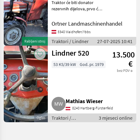
Traktor će biti donator
520
SA
rezervnih dijelova, prvo će
se rastaviti, ima oštećenja
na motoru, više detalja tel.
MARKETPLACE
Ortner Landmaschinenhandel
Pogon: Pogon na sve
3340 Waidhofen/Ybbs
Ponude
Mali
kotače (4x4) Traktori
Marketplace
trgovaca
oglasi
Standardni tra
Traktori / Lindner
27-07-2025 10:41
Rabljeni stroj
Lindner 520
13.500
€
53 KS/39 kW
God. pr. 1979
bez PDV-a
Mathias Wieser
8240 Hartberg-Fürstenfeld
Traktori /
3 mjeseci online
Oglas
Standardni traktori
(traktori točkaši)