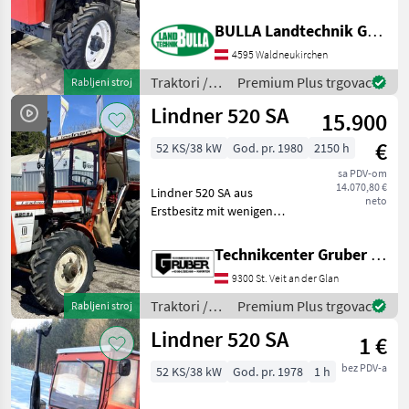
hinten 12.4 - 28 und vorne
7.50 - 18 + 2
BULLA Landtechnik GmbH
Lindner
Zusatzsteuergeräte +
4595 Waldneukirchen
hydraulische Lenkung +
John Deere
Schutzplatte für Vorderac
Traktori /
Premium Plus trgovac
Rabljeni stroj
Lindner
Lindner 520 SA
Fendt
15.900
€
52 KS/38 kW
God. pr. 1980
2150 h
New Holland
sa PDV-om
14.070,80 €
Lindner 520 SA aus
Steyr
neto
Erstbesitz mit wenigen
Betriebsstunden. * Mauser
Claas
Kabine 303-SG * keine §57
Technikcenter Gruber GmbH
Überprüfung notwendig * 3
Prikaži
9300 St. Veit an der Glan
Zylinder Viertakt
sve
Dieselmotor * Hubraum:
Traktori /
Premium Plus trgovac
Rabljeni stroj
(48)
Lindner
Lindner 520 SA
1 €
MODEL
bez PDV-a
52 KS/38 kW
God. pr. 1978
1 h