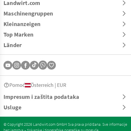
Landwirt.com
Maschinengruppen
Kleinanzeigen
Top Marken
Länder
Pomoć
Österreich | EUR
Impresum i zaštita podataka
Usluge
© Copyright 2026 Landwirt.com GmbH Sva prava pridržana. Sve informacije
bez jamstva – tiskarske i tipografske pogreške su moguće.