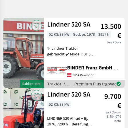
Precizirajte
pretragu
Lindner 520 SA
13.500
Kategorija
Država
Filtri
5
€
52 KS/38 kW
God. pr. 1978
3957 h
bez PDV-a
Prikaži 5
TRENUTNA
Poništi
✨ Lindner Traktor
STAZA
rezultata
gebraucht ✔️ Modell: BF 520
Poljoprivredna
SA ✔️ in serienmäßiger
tehnika
Ausführung ✔️ 3 Zyl.
BINDER Franz GmbH & CoKG
Traktori
Perkins Motor ✔️ Leistung:
3654 Raxendorf
52PS ✔️ Hubraum: 2.502
Standardni
Traktori
cm³ ✔️ Allrad lasts
Traktori /
Premium Plus trgovac
Rabljeni stroj
Traktori
Lindner
Tockasi
Lindner 520 SA
9.700
Lindner
€
52 KS/38 kW
520
Sa
sa PDV-om
8.584,07 €
LINDNER 520 Allrad + Bj.
neto
ODABERITE
1976, 7200 h + Bereifung
KATEGORIJU