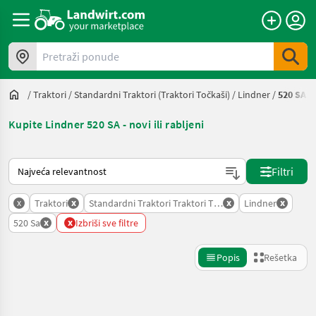
Pretraži ponude
/
Traktori
/
Standardni Traktori (traktori Točkaši)
/
Lindner
/
520 SA
Kupite Lindner 520 SA - novi ili rabljeni
Tako se sortira na Landwirt.com
Filtri
x
x
x
x
Traktori
Standardni Traktori Traktori Tockasi
Lindner
x
x
520 Sa
Izbriši sve filtre
Popis
Rešetka