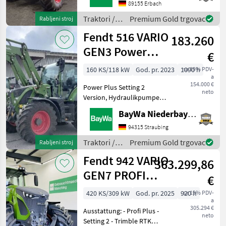
unter Tel.: 07305 173 52 für
89155 Erbach
Ihre Anfrage zur
Traktori /
Premium Gold trgovac
Rabljeni stroj
Verfügung!Fendt 312 Vario
Fendt
Fendt 516 VARIO
183.260
GEN3 Power
€
Plus
160 KS/118 kW
God. pr. 2023
1090 h
sa 19% PDV-
a
154.000 €
Power Plus Setting 2
neto
Version, Hydraulikpumpe
110 l/min, Spurführung RTK
BayWa Niederbayern
Novatel, Diese Maschine
steht an unserem BayWa
94315 Straubing
Standort in DE - 84307
Traktori /
Premium Gold trgovac
Rabljeni stroj
Eggenfelden.Gerne steht
Fendt
Fendt 942 VARIO
363.299,86
GEN7 PROFI
€
PLUS S2
420 KS/309 kW
God. pr. 2025
920 h
sa 19% PDV-
a
305.294 €
Ausstattung: - Profi Plus -
neto
Setting 2 - Trimble RTK