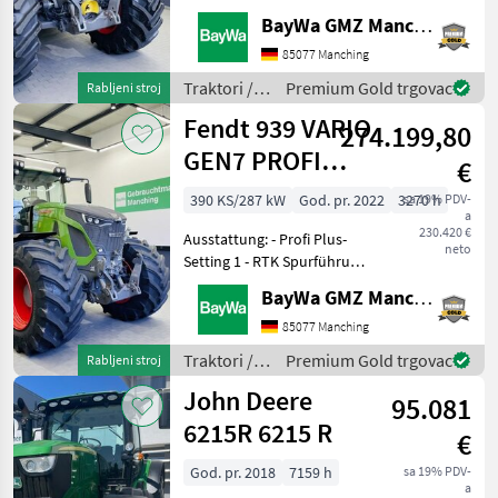
Spurführung - Isobus -
BayWa GMZ Manching
Loadsensing - TIM -
220L/min Hydraulikpumpe-
85077 Manching
Frontkraftheber (Lage)-
Traktori /
Premium Gold trgovac
Rabljeni stroj
Frontzapfwelle- 1x Dw
Fendt
Fendt 939 VARIO
274.199,80
GEN7 PROFI
€
PLUS S1
390 KS/287 kW
God. pr. 2022
3270 h
sa 19% PDV-
a
230.420 €
Ausstattung: - Profi Plus-
neto
Setting 1 - RTK Spurführung
- Grip Assistent- Isobus -
BayWa GMZ Manching
Loadsensing - Kühlbox -
K80 Zugkugelkupplung -
85077 Manching
Hydraulikpumpe 220L/min
Traktori /
Premium Gold trgovac
Rabljeni stroj
- 1x DW Ste
Fendt
John Deere
95.081
6215R 6215 R
€
God. pr. 2018
7159 h
sa 19% PDV-
a