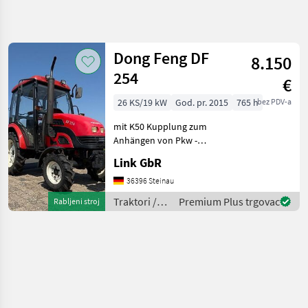
Precizirajte
pretragu
Dong Feng DF
8.150
Kategorija
Država
Filtri
4
254
€
26 KS/19 kW
God. pr. 2015
765 h
bez PDV-a
Prikaži 1
TRENUTNA
Poništi
STAZA
rezultata
mit K50 Kupplung zum
Poljoprivredna
Anhängen von Pkw -
tehnika
Anhängern. mit Egge und
Link GbR
Kippmulde. Pogon: Pogon
Traktori
na sve kotače (4x4), ,
36396 Steinau
Standardni
Platforma: Kabina, Broj
Traktori
Traktori /
Premium Plus trgovac
Rabljeni stroj
obrtaja priključnog vratila/
Traktori
Dong Feng
Tockasi
kar
Dong
Feng
ODABERITE
KATEGORIJU