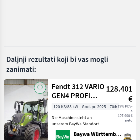
Dong Feng
John Deere
Fendt
New Holland
Daljnji rezultati koji bi vas mogli
Steyr
zanimati:
Claas
Prikaži
Fendt 312 VARIO
128.401
sve
GEN4 PROFI
(48)
€
SET2
120 KS/88 kW
God. pr. 2025
70 h
sa 19% PDV-
MARKETPLACE
a
107.900 €
Die Maschine steht an
Ponude
Mali
neto
Marketplace
unserem BayWa Standort in
trgovaca
oglasi
DE-89155 Erbach.Gerne
Baywa Württemberg
steht Ihnen Herr Straub