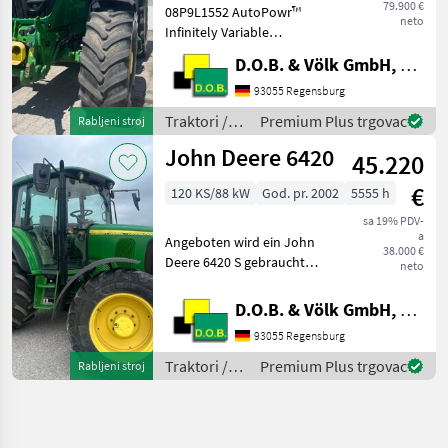
79.900 €
08P9L1552 AutoPowr™
neto
Infinitely Variable
Transmission (IVT™) 50
D.O.B. & Völk GmbH, Filiale Regensburg
km/h (31 mph) 08P9L1822
4600 CommandCenter™
93055 Regensburg
08P9L1832 AutoTrac™
Traktori /
Premium Plus trgovac
Rabljeni stroj
Ready 08P9L1851 Gen 4
John Deere
John Deere 6420
CommandCenter™ A
45.220
€
120 KS/88 kW
God. pr. 2002
5555 h
sa 19% PDV-
a
Angeboten wird ein John
38.000 €
Deere 6420 S gebraucht
neto
Stufenlos 50km/h Der
Schlepper befindet sich in
D.O.B. & Völk GmbH, Filiale Regensburg
einem Einsatzbereitem
93055 Regensburg
Zustand. Umbauten wie
Sauter FH/FZ können ge
Traktori /
Premium Plus trgovac
Rabljeni stroj
John Deere