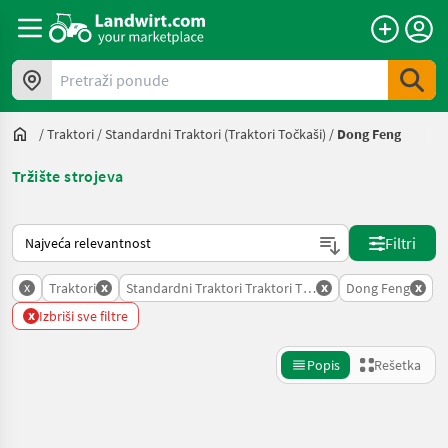
Pretraži ponude
/
Traktori
/
Standardni Traktori (traktori Točkaši)
/
Dong Feng
Tržište strojeva
Tako se sortira na Landwirt.com
Filtri
x
x
x
x
Traktori
Standardni Traktori Traktori Tockasi
Dong Feng
x
Izbriši sve filtre
Popis
Rešetka