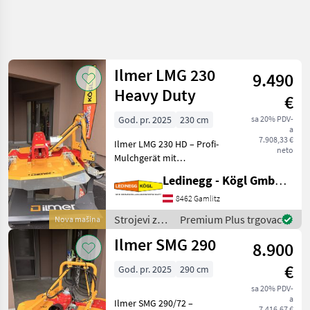
Precizirajte
pretragu
Ilmer LMG 230
9.490
Kategorija
Država
Filtri
4
Heavy Duty
€
God. pr. 2025
230 cm
sa 20% PDV-
Prikaži 7
TRENUTNA
Poništi
a
STAZA
rezultata
7.908,33 €
Ilmer LMG 230 HD – Profi-
neto
Poljoprivredna
Mulchgerät mit
tehnika
kompromissloser
Ledinegg - Kögl GmbH - Obst- und Weinbautechnik
Strojevi Za
Schnittleistung und
Vocarstvo
präzisem Schnittbild
8462 Gamlitz
Beschreibung: Der Ilmer
Vocarski I
Strojevi za
Premium Plus trgovac
Nova mašina
Vinogradarski
LMG 230 HD ist ein robustes
voćarstvo /
Mulceri Malceri
Ilmer SMG 290
Mulchgerät in
8.900
Ilmer
Ilmer
€
God. pr. 2025
290 cm
ODABERITE
sa 20% PDV-
KATEGORIJU
a
Ilmer SMG 290/72 –
7.416,67 €