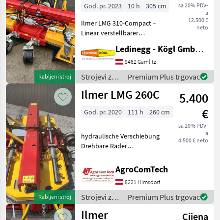
God. pr. 2023
10 h
305 cm
sa 20% PDV-
a
12.500 €
Ilmer LMG 310-Compact –
neto
Linear verstellbarer
Mulcher mit Stockputzern &
Ledinegg - Kögl GmbH - Obst- und Weinbautechnik
Ölkühler Beschreibung: Der
Ilmer LMG 310-Compact ist
8462 Gamlitz
ein leistungsfähiges, linear
Strojevi za
Premium Plus trgovac
Rabljeni stroj
stufenl
voćarstvo /
Ilmer LMG 260C
5.400
Ilmer
€
God. pr. 2020
111 h
260 cm
sa 20% PDV-
a
hydraulische Verschiebung
4.500 € neto
Drehbare Räder
Frontanbau auch für
Heckanbau 540 U/min TOP
AgroComTech
ZUSTAND Strojevi za
8221 Hirnsdorf
voćarstvo Voćarski i
vinogradarski mulčeri
Strojevi za
Premium Plus trgovac
Rabljeni stroj
(malčeri)
voćarstvo /
Ilmer
Cijena
Ilmer