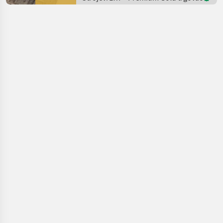
oder alternat
voćarstvo /
Ilmer