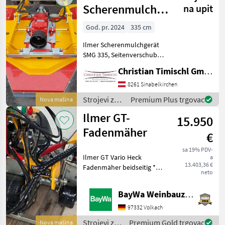
Scherenmulchgerät
na upit
SMG 335
God. pr. 2024
335 cm
Ilmer Scherenmulchgerät
SMG 335, Seitenverschub
45cm , Arbeitsbreite 2, 15m-
Christian Timischl GmbH
3, 35m , Anbaumöglichkeit
Front und Heck, Hidrauličko
8261 Sinabelkirchen
podešavanje širine radnog
Strojevi za
Premium Plus trgovac
Nova mašina
zahvata, Kot
voćarstvo /
Ilmer GT-
15.950
Ilmer
Fadenmäher
€
sa 19% PDV-
Ilmer GT Vario Heck
a
13.403,36 €
Fadenmäher beidseitig *
neto
Grundausstattung * Ultra-
kompakter Geräteträger für
BayWa Weinbauzentrum Volkach
Heckanbau (Kat. 1)
Synchrone
97332 Volkach
Breitenverstellung (1x DW)
Strojevi za
Premium Gold trgovac
Nova mašina