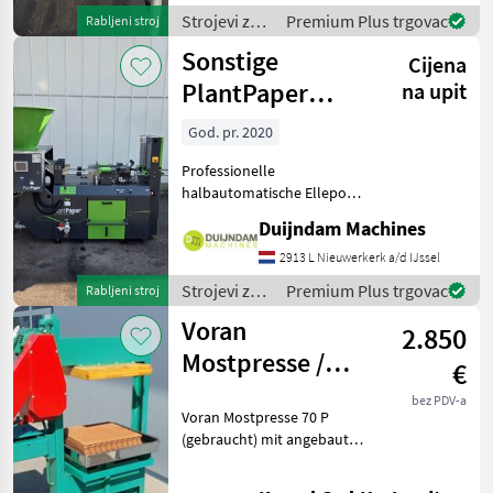
Website! Sie können uns
Strojevi za
Premium Plus trgovac
Rabljeni stroj
auch anrufen.Alle zu
voćarstvo /
Sonstige
Cijena
Sonstige
PlantPaper
na upit
Semi-Automatic
God. pr. 2020
Professionelle
halbautomatische Ellepot
PlantPaper-
Duijndam Machines
Papiertopfmaschine mit 4
Produktionslinien, Baujahr
2913 L Nieuwerkerk a/d IJssel
2020.Die Maschine befindet
Strojevi za
Premium Plus trgovac
Rabljeni stroj
sich in gutem Zustand und
voćarstvo /
Voran
wurde nur
2.850
Sonstige
Mostpresse /
€
Obstpresse P 70
bez PDV-a
Voran Mostpresse 70 P
(gebraucht) mit angebauter
Mühle!! Verkaufspreis: 2850
€ / Vermittlung! Mit