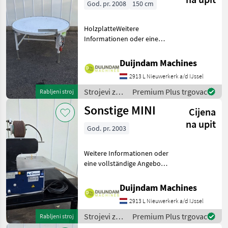
God. pr. 2008
150 cm
HolzplatteWeitere
Informationen oder eine
vollständige Angebot?
Fragen Sie das einfach und
Duijndam Machines
schnell an auf unsere
2913 L Nieuwerkerk a/d IJssel
Duijndam Machines
Website! Sie können uns
Strojevi za
Premium Plus trgovac
Rabljeni stroj
auch anruf
voćarstvo /
Sonstige MINI
Cijena
Sonstige
na upit
God. pr. 2003
Weitere Informationen oder
eine vollständige Angebot?
Fragen Sie das einfach und
schnell an auf unsere
Duijndam Machines
Duijndam Machines
2913 L Nieuwerkerk a/d IJssel
Website! Sie können uns
auch anrufen.Alle zu
Strojevi za
Premium Plus trgovac
Rabljeni stroj
voćarstvo /