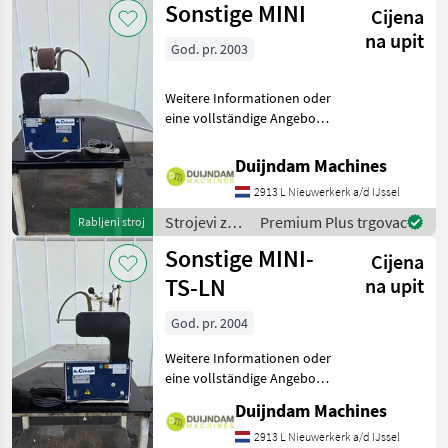
Sonstige MINI
Cijena
Sonstige
na upit
God. pr. 2003
Weitere Informationen oder
eine vollständige Angebot?
Fragen Sie das einfach und
schnell an auf unsere
Duijndam Machines
Duijndam Machines
2913 L Nieuwerkerk a/d IJssel
Website! Sie können uns
auch anrufen.Alle zu
Strojevi za
Premium Plus trgovac
Rabljeni stroj
voćarstvo /
Sonstige MINI-
Cijena
Sonstige
TS-LN
na upit
God. pr. 2004
Weitere Informationen oder
eine vollständige Angebot?
Fragen Sie das einfach und
Duijndam Machines
schnell an auf unsere
Duijndam Machines
2913 L Nieuwerkerk a/d IJssel