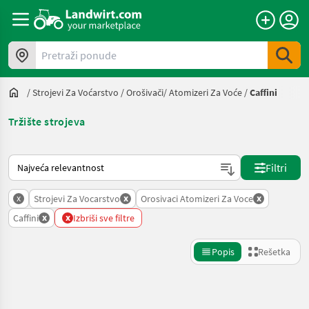
Pretraži ponude
/
Strojevi Za Voćarstvo
/
Orošivači/ Atomizeri Za Voće
/
Caffini
Tržište strojeva
Tako se sortira na Landwirt.com
Filtri
x
x
x
Strojevi Za Vocarstvo
Orosivaci Atomizeri Za Voce
x
x
Caffini
Izbriši sve filtre
Popis
Rešetka