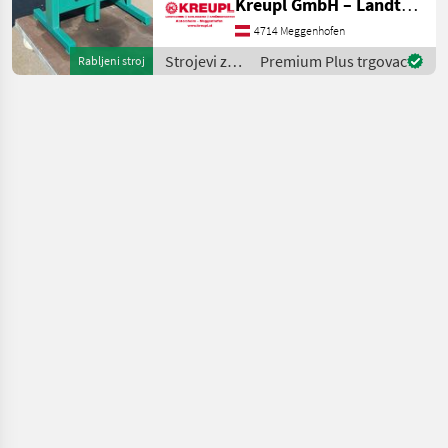
Kreupl GmbH – Landtechnik – Schlosserei – Anhänger
angebauter Mühle! Mit
Presstücher und
4714 Meggenhofen
Presseinlagen! Ölwechse
Strojevi za
Premium Plus trgovac
Rabljeni stroj
voćarstvo /
Voran