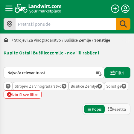
Pretraži ponude
/
Strojevi Za Vinogradarstvo
/
Bušilice Zemlje
/
Sonstige
Kupite Ostali Bušilicezemlje - novi ili rabljeni
Tako se sortira na Landwirt.com
Filtri
x
x
x
x
Strojevi Za Vinogradarstvo
Busilice Zemlje
Sonstige
x
Izbriši sve filtre
Popis
Rešetka