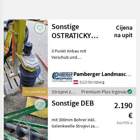
Precizirajte
pretragu
Sonstige
Cijena
Kategorija
Država
Filtri
4
OSTRATICKY
na upit
ERDBOHRER
Prikaži 4
TRENUTNA
3 Punkt Anbau mit
Poništi
NEU
STAZA
rezultata
Verschub und
Poljoprivredna
Neigungsrahmen
tehnika
Änderungen und Irrtümer
Pamberger Landmaschinentechnik GmbH
Strojevi Za
vorbehalten. Strojevi za
Vinogradarstvo
vinogradarstvo Bušilice
3123 Obritzberg
zemlje
Busilice
Strojevi za
Premium Plus trgovac
Nova mašina
Zemlje
vinogradarstvo
Sonstige DEB
Sonstige
2.190
/ Sonstige
€
ODABERITE
KATEGORIJU
mit 300mm Bohrer inkl.
bez PDV-a
Gelenkwelle Strojevi za
Sonstige
vinogradarstvo Bušilice
zemlje