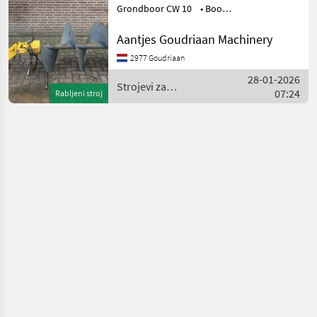
Grondboor CW 10 • Boor
diameter 800 mm •
Boorlengte 1500mm Staat:
Aantjes Goudriaan Machinery
Gebruikt Strojevi za
2977 Goudriaan
vinogradars
28-01-2026
Strojevi za
07:24
Rabljeni stroj
vinogradarstvo /
Sonstige