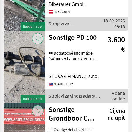
Biberauer GmbH
Conpexim
4360 Grein
18-02-2026
MARKETPLACE
Strojevi za
08:18
Rabljeni stroj
vinogradarstvo /
Ponude
Mali
Marketplace
Sonstige
Sonstige PD 100
trgovaca
oglasi
3.600
€
== Dodatočné informácie
(SK) == Vrták DIGGA PD 100
na traktorbager New
Holland Strojevi za
SLOVAK FINANCE s.r.o.
vinogradarstvo Bušilice
zemlje
934 01 Levice
4 dana
Strojevi za vinogradarstvo
online
Rabljeni stroj
/ Sonstige
Sonstige
Cijena
Grondboor CW
na upit
05
== Overige details (NL) ==