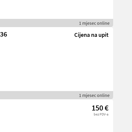
1 mjesec online
036
Cijena na upit
1 mjesec online
150 €
bez PDV-a