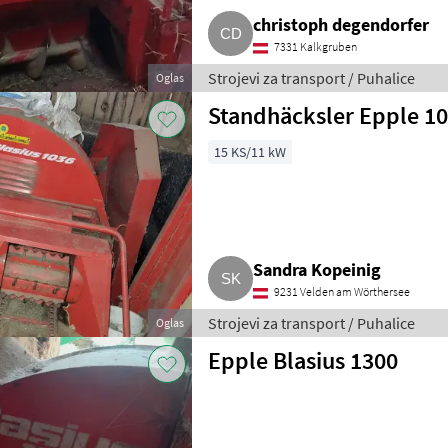
christoph degendorfer
7331 Kalkgruben
Strojevi za transport / Puhalice
Oglas
Standhäcksler Epple 1
15 KS/11 kW
Sandra Kopeinig
9231 Velden am Wörthersee
Strojevi za transport / Puhalice
Oglas
Epple Blasius 1300