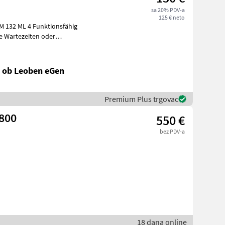
sa 20% PDV-a
125 € neto
AM 132 ML 4 Funktionsfähig
 Sie um
l ob Leoben eGen
Premium Plus trgovac
 800
550 €
bez PDV-a
18 dana online