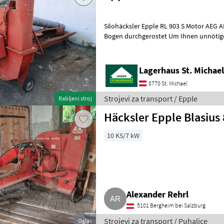
Silohäcksler Epple RL 903 S Motor AEG 
Bogen durchgerostet Um Ihnen unnötige Wartezeiten oder
Wegstrecken zu ersparen, bitten wir
Lagerhaus St. Michae
8770 St. Michael
Strojevi za transport / Epple
Rabljeni stroj
Häcksler Epple Blasius
10 KS/7 kW
Alexander Rehrl
5101 Bergheim bei Salzburg
Strojevi za transport / Puhalice
Oglas