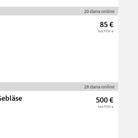
20 dana online
85 €
bez PDV-a
28 dana online
Gebläse
500 €
bez PDV-a