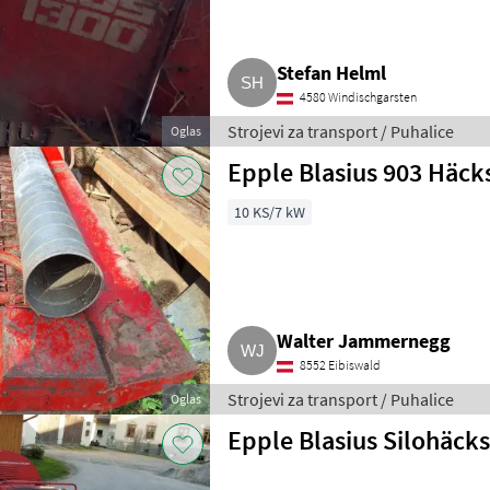
Stefan Helml
4580 Windischgarsten
Strojevi za transport / Puhalice
Oglas
Epple Blasius 903 Häck
10 KS/7 kW
Walter Jammernegg
8552 Eibiswald
Strojevi za transport / Puhalice
Oglas
Epple Blasius Silohäcks