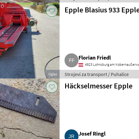
Epple Blasius 933 Epp
Florian Friedl
4923 Lohnsburg am Kobernaußerw
Strojevi za transport / Puhalice
Oglas
Häckselmesser Epple
Josef Ringl