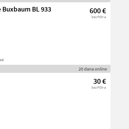
le Buxbaum BL 933
600 €
bez PDV-a
ald
20 dana online
30 €
bez PDV-a