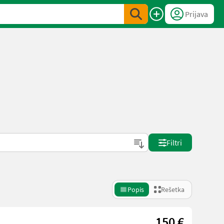
Prijava
Filtri
Popis
Rešetka
150 €