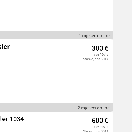
1 mjesec online
sler
300 €
bez PDV-a
Stara cijena 350 €
2 mjeseci online
ler 1034
600 €
bez PDV-a
Stara cijena 800 €