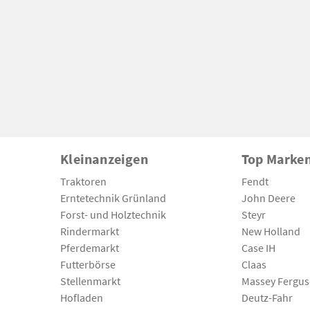
Kleinanzeigen
Top Marke
Traktoren
Fendt
Erntetechnik Grünland
John Deere
Forst- und Holztechnik
Steyr
Rindermarkt
New Holland
Pferdemarkt
Case IH
Futterbörse
Claas
Stellenmarkt
Massey Fergu
Hofladen
Deutz-Fahr