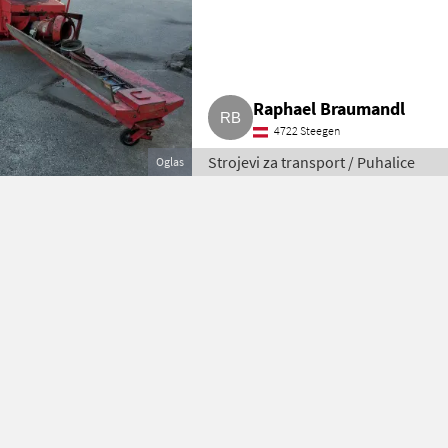
Raphael Braumandl
4722 Steegen
Strojevi za transport / Puhalice
Oglas