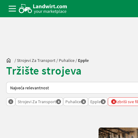
/
Strojevi Za Transport
/
Puhalice
/
Epple
Tržište strojeva
Tako se sortira na Landwirt.com
x
x
x
x
x
Strojevi Za Transport
Puhalice
Epple
Izbriši sve fi