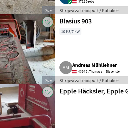
3762 Seebs
Strojevi za transport / Puhalice
Oglas
Blasius 903
10 KS/7 kW
Andreas Mühllehner
4364 St.Thomas am Blasenstein
Strojevi za transport / Puhalice
Oglas
Epple Häcksler, Epple 