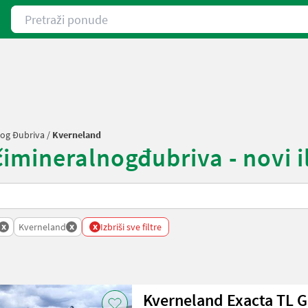
Pretraži ponude
nog Đubriva
/
Kverneland
mineralnogđubriva - novi il
x
x
x
Kverneland
Izbriši sve filtre
Kverneland Exacta TL 