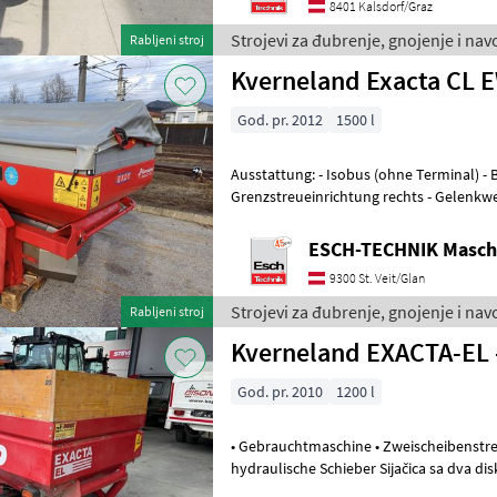
8401 Kalsdorf/Graz
Strojevi za đubrenje, gnojenje i na
Rabljeni stroj
Kverneland Exacta CL 
God. pr. 2012
1500 l
Ausstattung: - Isobus (ohne Terminal) - Beleuchtung - Abdeckplane -
Grenzstreueinrichtung rechts - Gelenkwelle Die Maschine i
unserer Filiale in St.Ve
ESCH-TECHNIK Maschi
9300 St. Veit/Glan
Strojevi za đubrenje, gnojenje i na
Rabljeni stroj
Kverneland EXACTA-EL 
God. pr. 2010
1200 l
• Gebrauchtmaschine • Zweischeibenstreuer • Gelenkwelle • Au
hydraulische Schieber Sijačica sa dva dis
Podešivač količine rasip