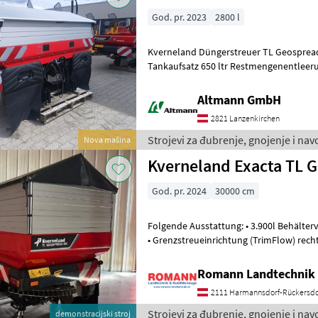
God. pr. 2023
2800 l
Kverneland Düngerstreuer TL Geospread 
Tankaufsatz 650 ltr Restmengenentleer
klappbare Leiter seitlich Schmutzfän
Altmann GmbH
2821 Lanzenkirchen
Strojevi za đubrenje, gnojenje i na
Nova mašina
Kverneland Exacta TL
God. pr. 2024
30000 cm
Folgende Ausstattung: • 3.900l Behälter
• Grenzstreueinrichtung (TrimFlow) rech
klappbare Leiter • Restmenge
Romann Landtechnik 
2111 Harmannsdorf-Rückersdo
Strojevi za đubrenje, gnojenje i na
demonstracijski stroj