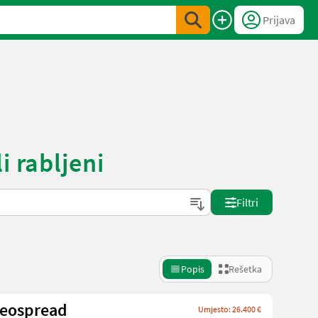
Prijava
i rabljeni
Filtri
Popis
Rešetka
Geospread
Umjesto: 26.400 €