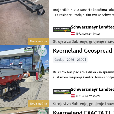
Broj artikla 71703 Nosači s kotačima i okvirom za Kverneland CL, TL,
TLX rasipače Prodajni tim tvrtke Schwarzmayr rado će vam pokazati
opremu/stroj i moli vas da d
Schwarzmayr Landtec
4971 Aurolzmünster
Strojevi za đubrenje, gnojenje i na
Nova mašina
Kverneland Geospread 
God. pr. 2026
2300 l
Br. 71702 Rasipač s dva diska - sa spremnikom od 1300 litara - sa
sustavom rasipanja CentreFlow - s po
vaganja s 4 mjerne ćelije i referen
Schwarzmayr Landtec
4971 Aurolzmünster
Strojevi za đubrenje, gnojenje i na
Nova mašina
Kverneland EXACTA TL 