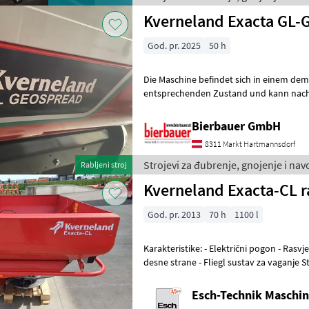
Kverneland Exacta GL-
God. pr. 2025
50 h
Die Maschine befindet sich in einem de
entsprechenden Zustand und kann nach 
gerne vor Ort besichtigt und geprüft we
Bierbauer GmbH
8311 Markt Hartmannsdorf
Strojevi za đubrenje, gnojenje i na
Rabljeni stroj
Kverneland Exacta-CL r
God. pr. 2013
70 h
1100 l
Karakteristike: - Električni pogon - Rasvjeta - Uređaj za rasipanje s
desne strane - Fliegl sustav za vaganje Stroj se može pogledati u
našem prodajnom centru u Ka
Esch-Technik Maschi