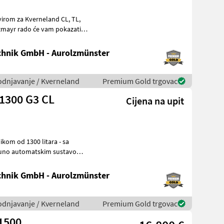
hnik GmbH - Aurolzmünster
vodnjavanje / Kverneland
Premium Gold trgovac
1300 G3 CL
Cijena na upit
tpuno automatskim sustavom
hnik GmbH - Aurolzmünster
vodnjavanje / Kverneland
Premium Gold trgovac
1500