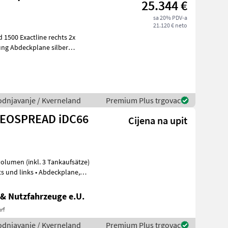
25.344 €
sa 20% PDV-a
21.120 € neto
1500 Exactline rechts 2x
ung Abdeckplane silber
vodnjavanje / Kverneland
Premium Plus trgovac
 GEOSPREAD iDC66
Cijena na upit
volumen (inkl. 3 Tankaufsätze)
ts und links • Abdeckplane,
& Nutzfahrzeuge e.U.
rf
vodnjavanje / Kverneland
Premium Plus trgovac