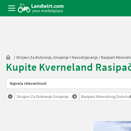
/
Strojevi Za Đubrenje, Gnojenje I Navodnjavanje
/
Rasipači Mineral
Kupite Kverneland Rasipači
Tako se sortira na Landwirt.com
x
x
Strojevi Za Dubrenje Gnojenje I Navodnjavanje
Rasipaci Mineralnog Dubriva