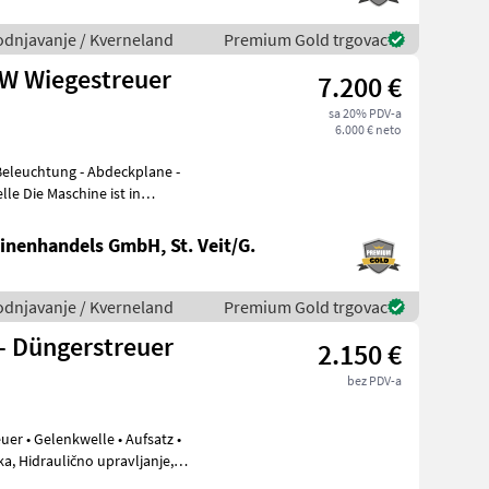
vodnjavanje / Kverneland
Premium Gold trgovac
EW Wiegestreuer
7.200 €
sa 20% PDV-a
6.000 € neto
st in
nenhandels GmbH, St. Veit/G.
vodnjavanje / Kverneland
Premium Gold trgovac
- Düngerstreuer
2.150 €
bez PDV-a
fsatz •
ka, Hidraulično upravljanje,