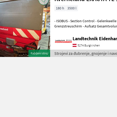
180 h
3500 l
- ISOBUS - Section Control - Gelenkwelle
Grenzstreuschirm - Aufsatz Gesamtvolum
Beleuchtung #TOP ZUSTAND#
Landtechnik Eidenh
5274 Burgkirchen
Strojevi za đubrenje, gnojenje i na
Rabljeni stroj