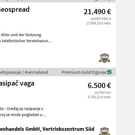
Geospread
21.490 €
sa 20% PDV-a
17.908,33 € neto
m Alter und der Nutzung
telefonischer Vereinbarung
vodnjavanje / Kverneland
Premium Gold trgovac
asipač vaga
6.500 €
sa PDV-om
5.752,21 € neto
nenhandels GmbH, Vertriebszentrum Süd