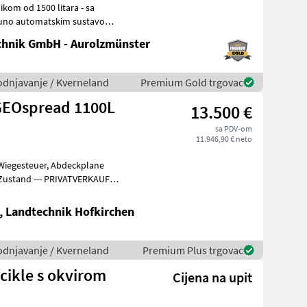
tpuno automatskim sustavom
hnik GmbH - Aurolzmünster
vodnjavanje / Kverneland
Premium Gold trgovac
GEOspread 1100L
13.500 €
sa PDV-om
11.946,90 € neto
 Zustand --- PRIVATVERKAUF
, Landtechnik Hofkirchen
vodnjavanje / Kverneland
Premium Plus trgovac
cikle s okvirom
Cijena na upit