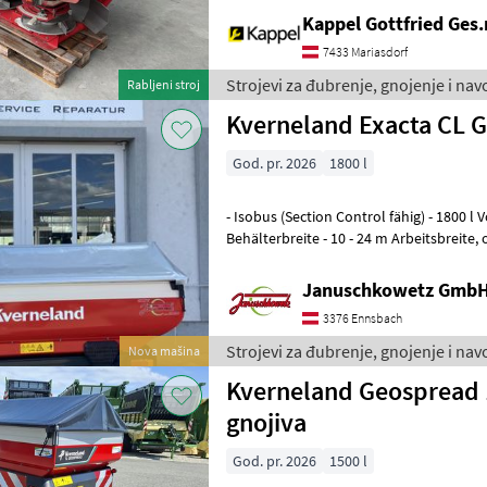
Kappel Gottfried Ges
7433 Mariasdorf
Strojevi za đubrenje, gnojenje i na
Rabljeni stroj
Kverneland Exacta CL 
God. pr. 2026
1800 l
- Isobus (Section Control fähig) - 1800 l
Behälterbreite - 10 - 24 m Arbeitsbreite, optional 27/33 m Streubreite -
Ausbringmenge 10-320 kg/min
Januschkowetz GmbH
3376 Ennsbach
Strojevi za đubrenje, gnojenje i na
Nova mašina
Kverneland Geospread 
gnojiva
God. pr. 2026
1500 l