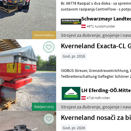
Br. 68778 Rasipač s dva diska - sa spremnikom od 1500 litara - sa
sustavom rasipanja CentreFlow - s po
vaganja s 4 mjerne ćelije i referen
Schwarzmayr Landtec
4971 Aurolzmünster
Strojevi za đubrenje, gnojenje i na
Nova mašina
Kverneland Exacta-CL 
God. pr. 2016
ISOBUS Streuer, Grenzstreueinrichtung, Wiegesteuer, Abdeckplane
Teilbreitenschaltung Geflegter Schöner
Sijačica sa dva diska, Uređaj za grani
LH Eferding-OÖ.Mitte
4716 Hofkirchen
Strojevi za đubrenje, gnojenje i na
Rabljeni stroj
Kverneland nosači za bi
God. pr. 2026