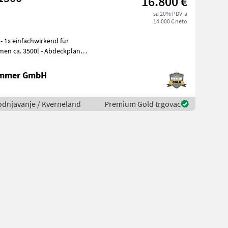
16.800 €
sa 20% PDV-a
14.000 € neto
 - 1x einfachwirkend für
en ca. 3500l - Abdeckplane -
ammer GmbH
vodnjavanje / Kverneland
Premium Gold trgovac