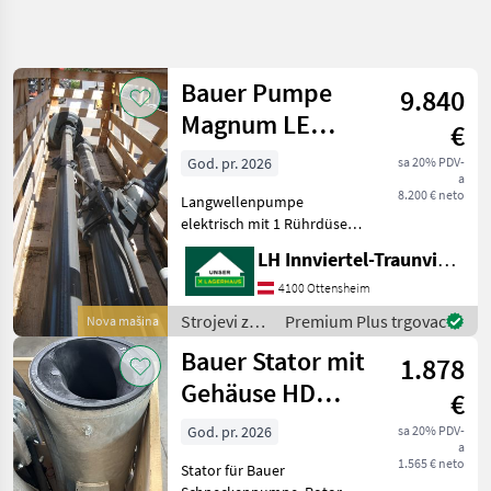
Precizirajte
pretragu
Bauer Pumpe
9.840
Kategorija
Država
Filtri
4
Magnum LE
€
15/4,0/1-N
Prikaži
God. pr. 2026
sa 20% PDV-
TRENUTNA
Poništi
18
a
STAZA
8.200 € neto
rezultata
Langwellenpumpe
Poljoprivredna
elektrisch mit 1 Rührdüse
tehnika
Motor 15 kW/400 V/50 Hz,
LH Innviertel-Traunviertel-Urfahr eGen, Ottensheim
Strojevi Za
montiert Stern Dreieck
Dubrenje
Anlasser 15 kW mit
4100 Ottensheim
Gnojenje I
Motorschutz und
Navodnjavanje
Strojevi za
Premium Plus trgovac
Nova mašina
Hauptschalter
đubrenje,
Pumpe Za
Bauer Stator mit
Druckanschluß HK 133 mit
1.878
Gnojnicu
gnojenje i
navodnjavanje
Gehäuse HD
Bauer
€
/ Bauer
200/120
God. pr. 2026
sa 20% PDV-
ODABERITE
a
KATEGORIJU
1.565 € neto
Stator für Bauer