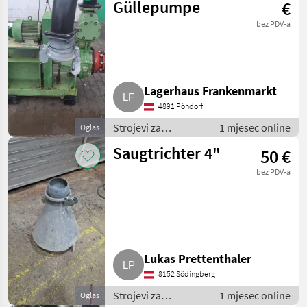
Pumpe za gnojnicu
Güllepumpe
€
bez PDV-a
Lagerhaus Frankenmarkt
4891 Pöndorf
Strojevi za
1 mjesec online
Oglas
đubrenje, gnojenje i
Saugtrichter 4"
50 €
navodnjavanje /
Pumpe za gnojnicu
bez PDV-a
Lukas Prettenthaler
8152 Södingberg
Strojevi za
1 mjesec online
Oglas