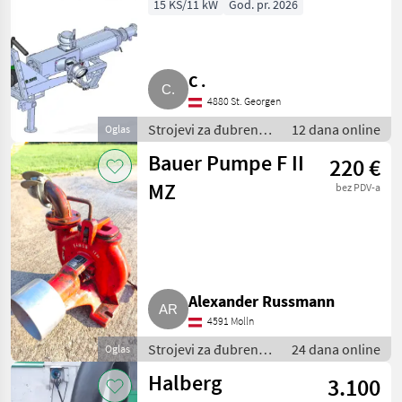
200/120
15 KS/11 kW
God. pr. 2026
C .
4880 St. Georgen
Strojevi za đubrenje,
12 dana online
Oglas
gnojenje i
Bauer Pumpe F II
220 €
navodnjavanje /
Pumpe za gnojnicu
MZ
bez PDV-a
Alexander Russmann
4591 Molln
Strojevi za đubrenje,
24 dana online
Oglas
gnojenje i
Halberg
3.100
navodnjavanje /