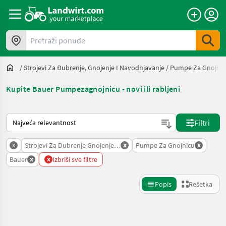
Pretraži ponude
/
Strojevi Za Đubrenje, Gnojenje I Navodnjavanje
/
Pumpe Za Gnojnic
Kupite Bauer Pumpezagnojnicu - novi ili rabljeni
Tako se sortira na Landwirt.com
Filtri
x
x
x
Strojevi Za Dubrenje Gnojenje I Navodnjavanje
Pumpe Za Gnojnicu
x
x
Bauer
Izbriši sve filtre
Popis
Rešetka