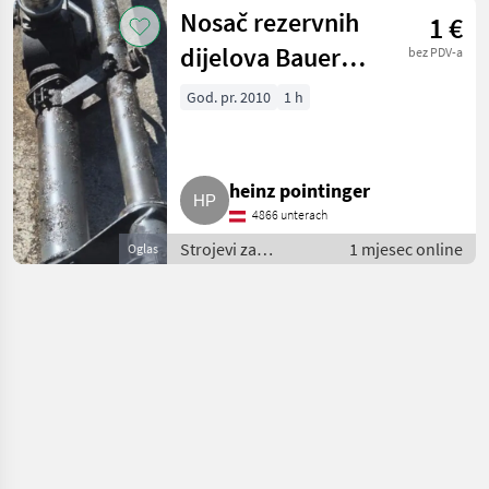
đubrenje, gnojenje i
Nosač rezervnih
1 €
navodnjavanje /
Pumpe za gnojnicu
dijelova Bauer
bez PDV-a
le/lp 15 kW
God. pr. 2010
1 h
heinz pointinger
4866 unterach
Strojevi za
1 mjesec online
Oglas
đubrenje, gnojenje i
navodnjavanje /
Pumpe za gnojnicu