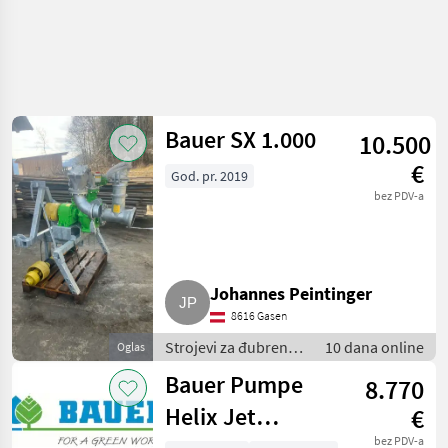
Bauer SX 1.000
10.500
€
God. pr. 2019
bez PDV-a
Johannes Peintinger
8616 Gasen
Strojevi za đubrenje,
10 dana online
Oglas
gnojenje i
Bauer Pumpe
8.770
navodnjavanje /
Pumpe za gnojnicu
Helix Jet
€
bez PDV-a