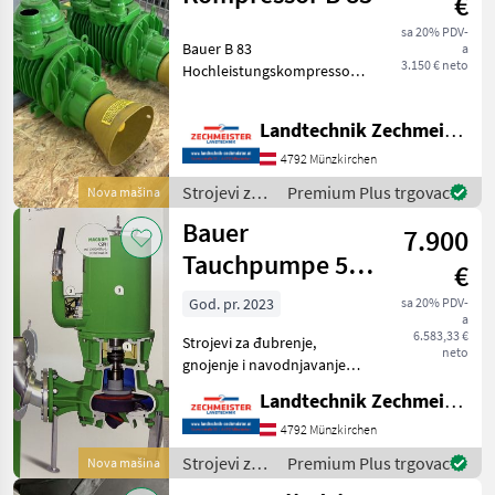
€
/ Bauer
sa 20% PDV-
Bauer B 83
a
3.150 € neto
Hochleistungskompressor,
Original Bauer Strojevi za
đubrenje, gnojenje i
Landtechnik Zechmeister GmbH & Co KG
navodnjavanje Pumpe za
gnojnicu
4792 Münzkirchen
Strojevi za
Premium Plus trgovac
Nova mašina
đubrenje,
Bauer
7.900
gnojenje i
navodnjavanje
Tauchpumpe 5,5
€
/ Bauer
kw
God. pr. 2023
sa 20% PDV-
a
6.583,33 €
Strojevi za đubrenje,
neto
gnojenje i navodnjavanje
Pumpe za gnojnicu
Landtechnik Zechmeister GmbH & Co KG
4792 Münzkirchen
Strojevi za
Premium Plus trgovac
Nova mašina
đubrenje,